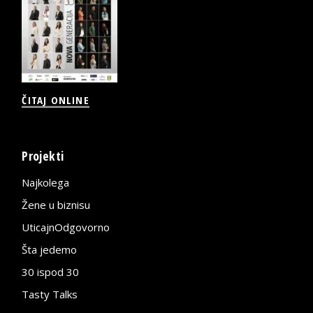
ČITAJ ONLINE
Projekti
Najkolega
Žene u biznisu
UticajnOdgovorno
Šta jedemo
30 ispod 30
Tasty Talks