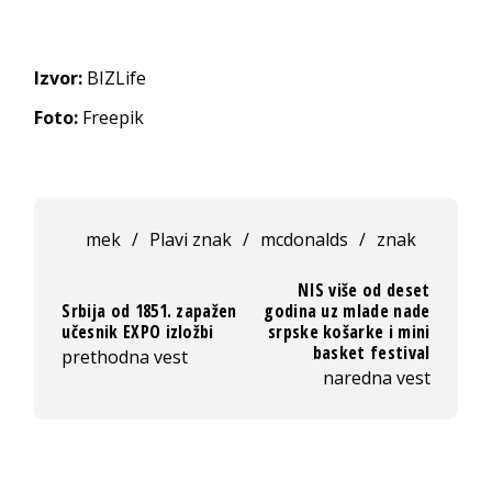
Izvor:
BIZLife
Foto:
Freepik
mek
/
Plavi znak
/
mcdonalds
/
znak
NIS više od deset
Srbija od 1851. zapažen
godina uz mlade nade
učesnik EXPO izložbi
srpske košarke i mini
basket festival
prethodna vest
naredna vest