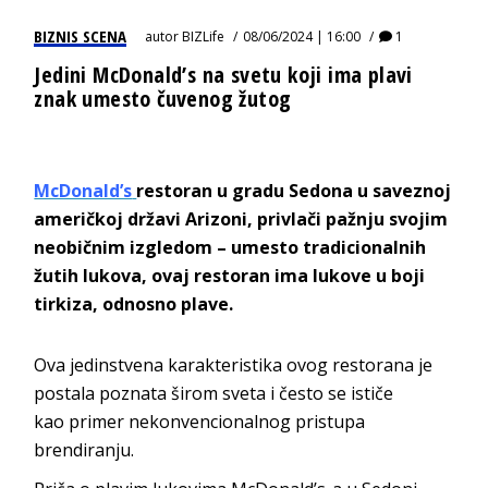
BIZNIS SCENA
autor
BIZLife
08/06/2024 | 16:00
1
Jedini McDonald’s na svetu koji ima plavi
znak umesto čuvenog žutog
McDonald’s
restoran u gradu Sedona u saveznoj
američkoj državi Arizoni, privlači pažnju svojim
neobičnim izgledom – umesto tradicionalnih
žutih lukova, ovaj restoran ima lukove u boji
tirkiza, odnosno plave.
Ova jedinstvena karakteristika ovog restorana je
postala poznata širom sveta i često se ističe
kao primer nekonvencionalnog pristupa
brendiranju.