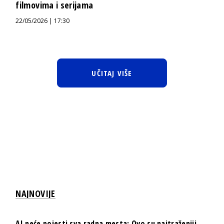
filmovima i serijama
22/05/2026 | 17:30
UČITAJ VIŠE
NAJNOVIJE
AI neće pojesti sva radna mesta: Ovo su najtraženiji