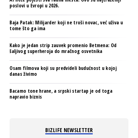
poslovi u Evropi u 2026.
Baja Patak: Milijarder koji ne troši novac, već uživa u
tome što ga ima
Kako je jedan strip zauvek promenio Betmena: Od
šaljivog superheroja do mračnog osvetnika
Osam filmova koji su predvideli budućnost u kojoj
danas živimo
Bacamo tone hrane, a srpski startap je od toga
napravio biznis
BIZLIFE NEWSLETTER