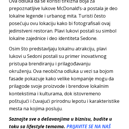
Ova odluka da se koristi tirkizna boja za
prepoznatljive lukove McDonald’s-a postala je deo
lokalne legende i urbanog mita. Turisti često
posećuju ovu lokaciju kako bi fotografisali ovaj
jedinstveni restoran. Plavi lukovi postali su simbol
lokalne zajednice i deo identiteta Sedone.
Osim što predstavljaju lokalnu atrakciju, plavi
lukovi u Sedoni postali su primer inovativnog
pristupa brendiranju i prilagođavanju
okruženju. Ova neobična odluka u vezi sa bojom
fasade pokazuje kako velike kompanije mogu da
prilagode svoje proizvode i brendove lokalnim
kontekstima i kulturama, dok istovremeno
poštujući i čuvajući prirodnu lepotu i karakteristike
mesta na kojima posluju.
Saznajte sve o dešavanjima u biznisu, budite u
toku sa lifestyle temama.
PRIJAVITE SE NA NAŠ