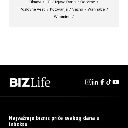
Filmovi
HR
Izjava Dana
Odrzime
Poslovne Vesti
Putovanja
Važno
Wannabe
Webmind
Najvažnije biznis priče svakog dana u
inboksu