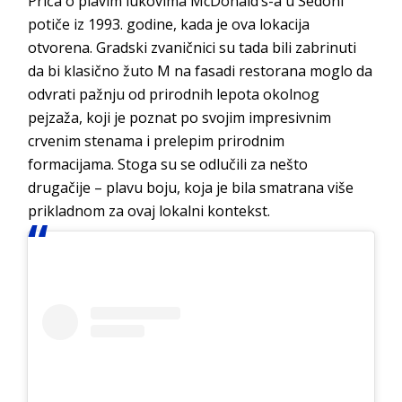
Priča o plavim lukovima McDonald’s-a u Sedoni
potiče iz 1993. godine, kada je ova lokacija
otvorena. Gradski zvaničnici su tada bili zabrinuti
da bi klasično žuto M na fasadi restorana moglo da
odvrati pažnju od prirodnih lepota okolnog
pejzaža, koji je poznat po svojim impresivnim
crvenim stenama i prelepim prirodnim
formacijama. Stoga su se odlučili za nešto
drugačije – plavu boju, koja je bila smatrana više
prikladnom za ovaj lokalni kontekst.