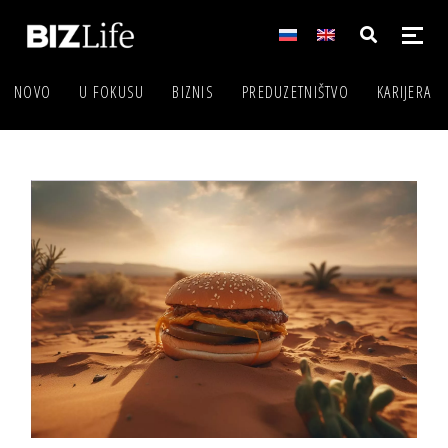
NOVO
U FOKUSU
BIZNIS
PREDUZETNIŠTVO
KARIJERA