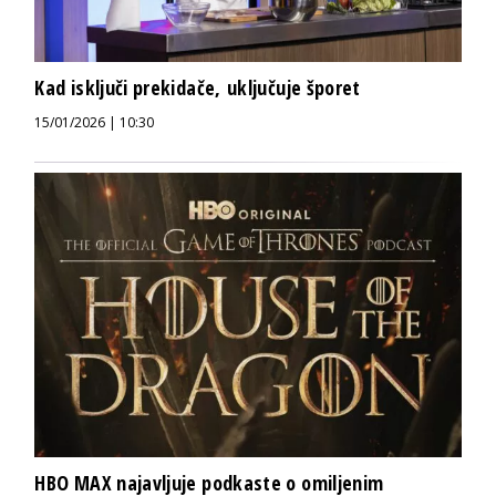
Kad isključi prekidače, uključuje šporet
15/01/2026 | 10:30
HBO MAX najavljuje podkaste o omiljenim