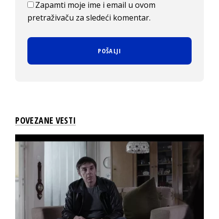
Zapamti moje ime i email u ovom
pretraživaču za sledeći komentar.
POVEZANE VESTI