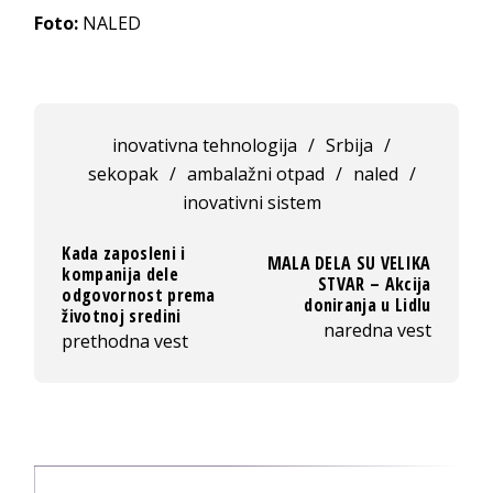
Foto:
NALED
inovativna tehnologija
/
Srbija
/
sekopak
/
ambalažni otpad
/
naled
/
inovativni sistem
Kada zaposleni i
MALA DELA SU VELIKA
kompanija dele
STVAR – Akcija
odgovornost prema
doniranja u Lidlu
životnoj sredini
naredna vest
prethodna vest