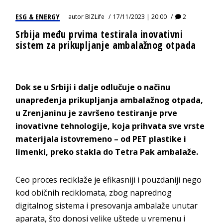
ESG & ENERGY
autor
BIZLife
17/11/2023 | 20:00
2
Srbija među prvima testirala inovativni
sistem za prikupljanje ambalažnog otpada
Dok se u Srbiji i dalje odlučuje o načinu
unapređenja prikupljanja ambalažnog otpada,
u Zrenjaninu je završeno testiranje prve
inovativne tehnologije, koja prihvata sve vrste
materijala istovremeno – od PET plastike i
limenki, preko stakla do Tetra Pak ambalaže.
Ceo proces reciklaže je efikasniji i pouzdaniji nego
kod običnih reciklomata, zbog naprednog
digitalnog sistema i presovanja ambalaže unutar
aparata, što donosi velike uštede u vremenu i