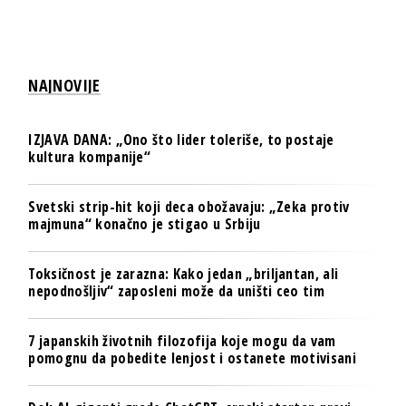
NAJNOVIJE
IZJAVA DANA: „Ono što lider toleriše, to postaje
kultura kompanije“
Svetski strip-hit koji deca obožavaju: „Zeka protiv
majmuna“ konačno je stigao u Srbiju
Toksičnost je zarazna: Kako jedan „briljantan, ali
nepodnošljiv“ zaposleni može da uništi ceo tim
7 japanskih životnih filozofija koje mogu da vam
pomognu da pobedite lenjost i ostanete motivisani