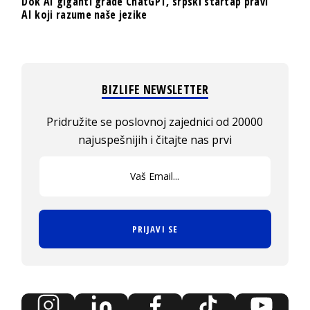
Dok AI giganti grade ChatGPT, srpski startap pravi
AI koji razume naše jezike
BIZLIFE NEWSLETTER
Pridružite se poslovnoj zajednici od 20000
najuspešnijih i čitajte nas prvi
PRIJAVI SE