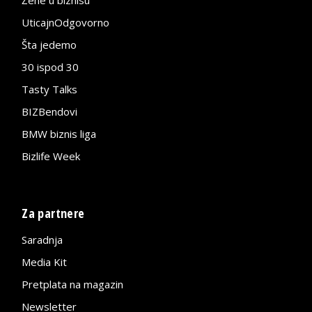
Žene u biznisu
UticajnOdgovorno
Šta jedemo
30 ispod 30
Tasty Talks
BIZBendovi
BMW biznis liga
Bizlife Week
Za partnere
Saradnja
Media Kit
Pretplata na magazin
Newsletter