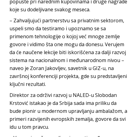
popuste pri narednim kupovinama i druge nagrade
koje su dodeljivane svakog meseca.
– Zahvaljujući partnerstvu sa privatnim sektorom,
uspeli smo da testiramo i upoznamo se sa
primenom tehnologije o kojoj već mnoge zemlje
govore i vidimo šta one mogu da donesu. Verujem
da će naučene lekcije biti iskorišćena za dalji razvoj
sistema na nacionalnom i međunarodnom nivou –
naveo je Zoran Jakovljev, savetnik u GIZ-u, na
završnoj konferenciji projekta, gde su predstavljeni
ključni rezultati.
Direktor za održivi razvoj u NALED-u Slobodan
Krstović istakao je da Srbija sada ima priliku da
bude pionir u modernom upravljanju ambalažom, a
primeri razvijenih evropskih zemalja, govore da svi
idu u tom pravcu.