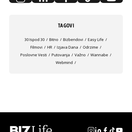
TAGOVI
30 Ispod 30
Bitno
Bizbendovi
Easy Life
Filmovi
HR
Izjava Dana
Odrzime
Poslovne Vesti
Putovanja
Važno
Wannabe
Webmind