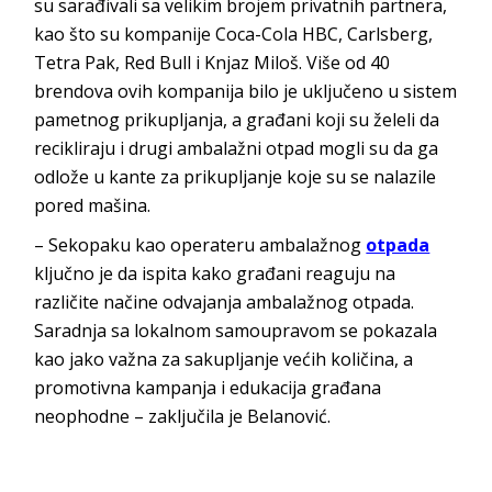
su sarađivali sa velikim brojem privatnih partnera,
kao što su kompanije Coca-Cola HBC, Carlsberg,
Tetra Pak, Red Bull i Knjaz Miloš. Više od 40
brendova ovih kompanija bilo je uključeno u sistem
pametnog prikupljanja, a građani koji su želeli da
recikliraju i drugi ambalažni otpad mogli su da ga
odlože u kante za prikupljanje koje su se nalazile
pored mašina.
– Sekopaku kao operateru ambalažnog
otpada
ključno je da ispita kako građani reaguju na
različite načine odvajanja ambalažnog otpada.
Saradnja sa lokalnom samoupravom se pokazala
kao jako važna za sakupljanje većih količina, a
promotivna kampanja i edukacija građana
neophodne – zaključila je Belanović.