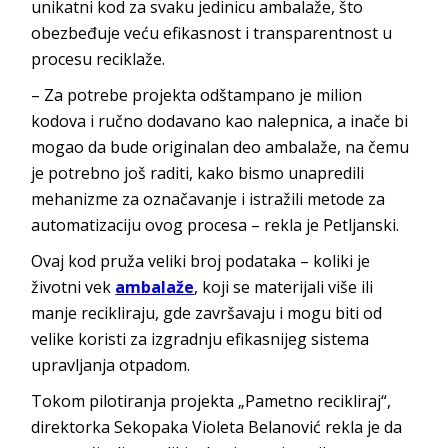
unikatni kod za svaku jedinicu ambalaže, što
obezbeđuje veću efikasnost i transparentnost u
procesu reciklaže.
– Za potrebe projekta odštampano je milion
kodova i ručno dodavano kao nalepnica, a inače bi
mogao da bude originalan deo ambalaže, na čemu
je potrebno još raditi, kako bismo unapredili
mehanizme za označavanje i istražili metode za
automatizaciju ovog procesa – rekla je Petljanski.
Ovaj kod pruža veliki broj podataka – koliki je
životni vek
ambalaže
, koji se materijali više ili
manje recikliraju, gde završavaju i mogu biti od
velike koristi za izgradnju efikasnijeg sistema
upravljanja otpadom.
Tokom pilotiranja projekta „Pametno recikliraj“,
direktorka Sekopaka Violeta Belanović rekla je da