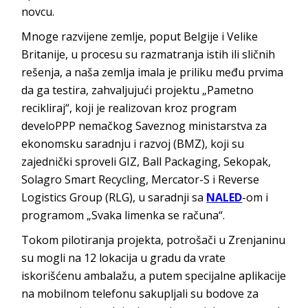
novcu.
Mnoge razvijene zemlje, poput Belgije i Velike
Britanije, u procesu su razmatranja istih ili sličnih
rešenja, a naša zemlja imala je priliku među prvima
da ga testira, zahvaljujući projektu „Pametno
recikliraj“, koji je realizovan kroz program
develoPPP nemačkog Saveznog ministarstva za
ekonomsku saradnju i razvoj (BMZ), koji su
zajednički sproveli GIZ, Ball Packaging, Sekopak,
Solagro Smart Recycling, Mercator-S i Reverse
Logistics Group (RLG), u saradnji sa
NALED
-om i
programom „Svaka limenka se računa“.
Tokom pilotiranja projekta, potrošači u Zrenjaninu
su mogli na 12 lokacija u gradu da vrate
iskorišćenu ambalažu, a putem specijalne aplikacije
na mobilnom telefonu sakupljali su bodove za