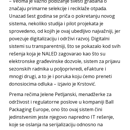
– Veoma je važno podizanje svesti građana o
značaju primarne selekcije i reciklaže otpada.
Unazad šest godina se priča o pokretanju novog
sistema, nekoliko studija i pilot projekata je
sprovedeno, od kojih je ovaj ubedljivo najvažniji, jer
povezuje digitalizaciju i održivi razvoj. Digitalni
sistemi su transparentniji, što se pokazalo kod svih
rešenja koja je NALED zagovarao kao što su
elektronske građevinske dozvole, sistem za prijavu
sezonskih radnika u poljoprivredi, eFakture i
mnogi drugi, a to je i poruka koju ćemo preneti
donosiocima odluka – izjavio je Krstović.
Prema rečima Jelene Petljanski, menadžerke za
održivost i regulatorne poslove u kompaniji Ball
Packaging Europe, ono što ovaj sistem čini
jedinstvenim jeste njegovo napredno IT rešenje,
koje se oslanja na serijalizaciju odnosno na