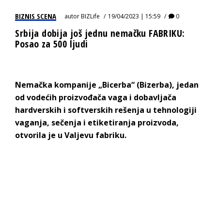
BIZNIS SCENA
autor
BIZLife
19/04/2023 | 15:59
0
Srbija dobija još jednu nemačku FABRIKU:
Posao za 500 ljudi
Nemačka kompanije „Bicerba“ (Bizerba), jedan
od vodećih proizvođača vaga i dobavljača
hardverskih i softverskih rešenja u tehnologiji
vaganja, sečenja i etiketiranja proizvoda,
otvorila je u Valjevu fabriku.