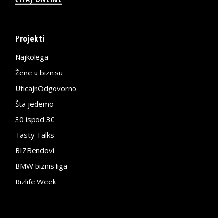
Projekti
Najkolega
Žene u biznisu
UticajnOdgovorno
Šta jedemo
30 ispod 30
Tasty Talks
BIZBendovi
BMW biznis liga
Bizlife Week