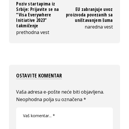
Poziv startapima iz
Srbije: Prijavite se na
EU zabranjuje uvoz
“Visa Everywhere
proizvoda povezanih sa
Initiative 2023”
uništavanjem šuma
takmičenje
naredna vest
prethodna vest
OSTAVITE KOMENTAR
Vaša adresa e-pošte neće biti objavljena.
Neophodna polja su označena
*