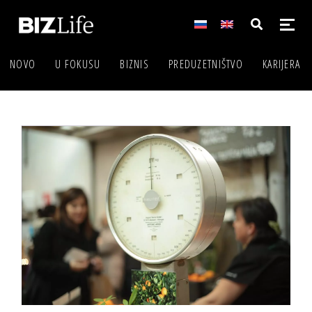
NOVO
U FOKUSU
BIZNIS
PREDUZETNIŠTVO
KARIJERA