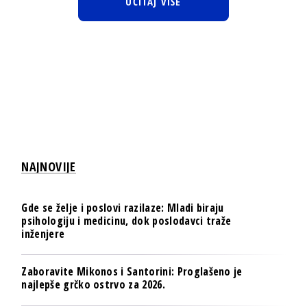
UČITAJ VIŠE
NAJNOVIJE
Gde se želje i poslovi razilaze: Mladi biraju
psihologiju i medicinu, dok poslodavci traže
inženjere
Zaboravite Mikonos i Santorini: Proglašeno je
najlepše grčko ostrvo za 2026.