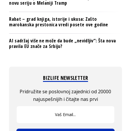
novu seriju o Melaniji Tramp
Rabat – grad knjiga, istorije i ukusa: Zašto
marokanska prestonica vredi posete ove godine
AI sadržaj više ne može da bude „nevidljiv“: Šta nova
pravila EU znače za Srbiju?
BIZLIFE NEWSLETTER
Pridružite se poslovnoj zajednici od 20000
najuspešnijih i čitajte nas prvi