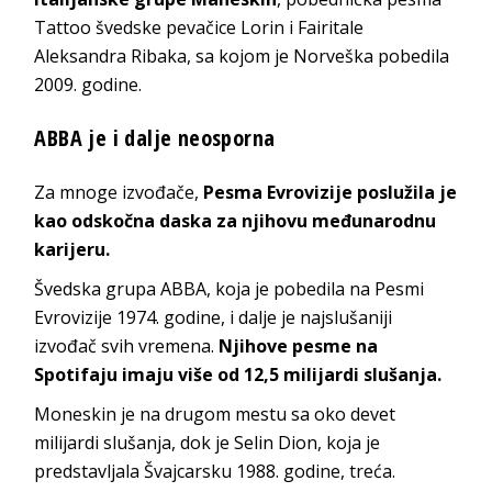
Tattoo švedske pevačice Lorin i Fairitale
Aleksandra Ribaka, sa kojom je Norveška pobedila
2009. godine.
ABBA je i dalje neosporna
Za mnoge izvođače,
Pesma Evrovizije poslužila je
kao odskočna daska za njihovu međunarodnu
karijeru.
Švedska grupa ABBA, koja je pobedila na Pesmi
Evrovizije 1974. godine, i dalje je najslušaniji
izvođač svih vremena.
Njihove pesme na
Spotifaju imaju više od 12,5 milijardi slušanja.
Moneskin je na drugom mestu sa oko devet
milijardi slušanja, dok je Selin Dion, koja je
predstavljala Švajcarsku 1988. godine, treća.