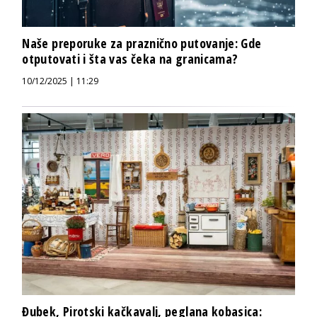
Naše preporuke za praznično putovanje: Gde
otputovati i šta vas čeka na granicama?
10/12/2025 | 11:29
Đubek, Pirotski kačkavalj, peglana kobasica: