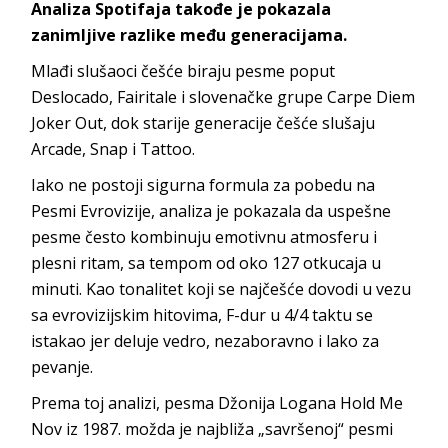
Analiza Spotifaja takođe je pokazala
zanimljive razlike među generacijama.
Mlađi slušaoci češće biraju pesme poput
Deslocado, Fairitale i slovenačke grupe Carpe Diem
Joker Out, dok starije generacije češće slušaju
Arcade, Snap i Tattoo.
Iako ne postoji sigurna formula za pobedu na
Pesmi Evrovizije, analiza je pokazala da uspešne
pesme često kombinuju emotivnu atmosferu i
plesni ritam, sa tempom od oko 127 otkucaja u
minuti. Kao tonalitet koji se najčešće dovodi u vezu
sa evrovizijskim hitovima, F-dur u 4/4 taktu se
istakao jer deluje vedro, nezaboravno i lako za
pevanje.
Prema toj analizi, pesma Džonija Logana Hold Me
Nov iz 1987. možda je najbliža „savršenoj“ pesmi