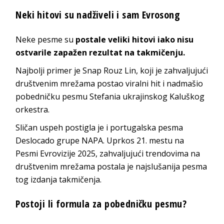
Neki hitovi su nadživeli i sam Evrosong
Neke pesme su
postale veliki hitovi iako nisu
ostvarile zapažen rezultat na takmičenju.
Najbolji primer je Snap Rouz Lin, koji je zahvaljujući
društvenim mrežama postao viralni hit i nadmašio
pobedničku pesmu Stefania ukrajinskog Kaluškog
orkestra.
Sličan uspeh postigla je i portugalska pesma
Deslocado grupe NAPA. Uprkos 21. mestu na
Pesmi Evrovizije 2025, zahvaljujući trendovima na
društvenim mrežama postala je najslušanija pesma
tog izdanja takmičenja.
Postoji li formula za pobedničku pesmu?