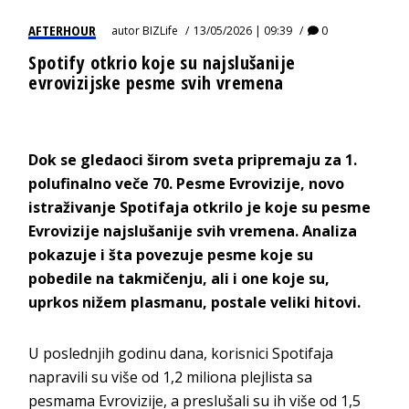
AFTERHOUR
autor
BIZLife
13/05/2026 | 09:39
0
Spotify otkrio koje su najslušanije
evrovizijske pesme svih vremena
Dok se gledaoci širom sveta pripremaju za 1.
polufinalno veče 70. Pesme Evrovizije, novo
istraživanje Spotifaja otkrilo je koje su pesme
Evrovizije najslušanije svih vremena. Analiza
pokazuje i šta povezuje pesme koje su
pobedile na takmičenju, ali i one koje su,
uprkos nižem plasmanu, postale veliki hitovi.
U poslednjih godinu dana, korisnici Spotifaja
napravili su više od 1,2 miliona plejlista sa
pesmama Evrovizije, a preslušali su ih više od 1,5