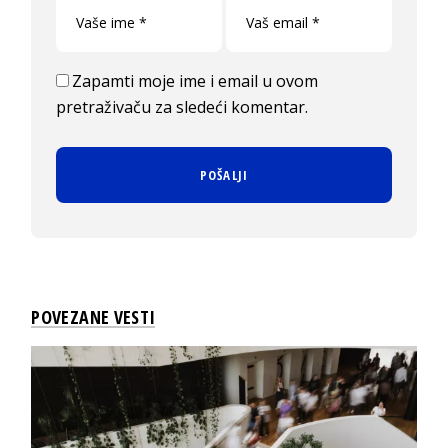
Zapamti moje ime i email u ovom
pretraživaču za sledeći komentar.
POVEZANE VESTI