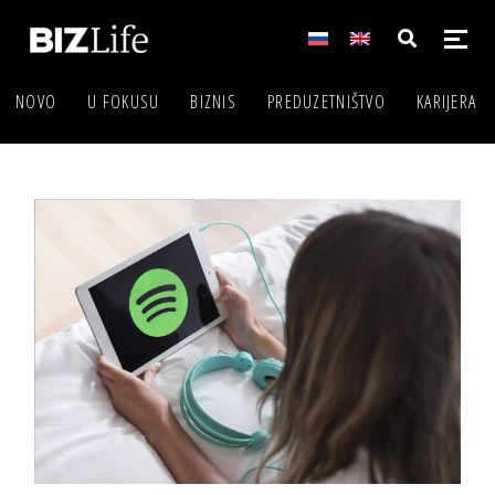
NOVO
U FOKUSU
BIZNIS
PREDUZETNIŠTVO
KARIJERA