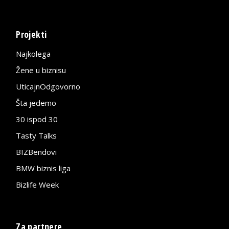
Projekti
Najkolega
Žene u biznisu
UticajnOdgovorno
Šta jedemo
30 ispod 30
Tasty Talks
BIZBendovi
BMW biznis liga
Bizlife Week
Za partnere