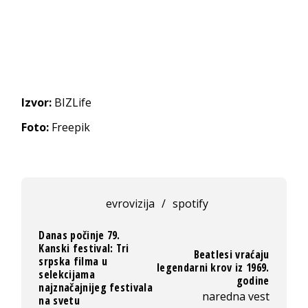
Izvor:
BIZLife
Foto:
Freepik
evrovizija
/
spotify
Danas počinje 79.
Kanski festival: Tri
Beatlesi vraćaju
srpska filma u
legendarni krov iz 1969.
selekcijama
godine
najznačajnijeg festivala
naredna vest
na svetu