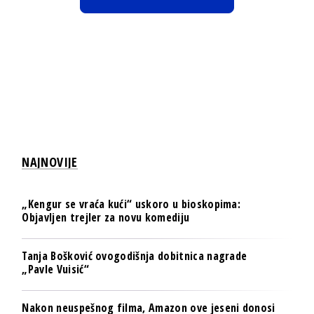
NAJNOVIJE
„Kengur se vraća kući“ uskoro u bioskopima:
Objavljen trejler za novu komediju
Tanja Bošković ovogodišnja dobitnica nagrade
„Pavle Vuisić“
Nakon neuspešnog filma, Amazon ove jeseni donosi