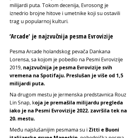
milijardi puta. Tokom decenija, Evrosong je
iznedrio brojne hitove i umetnike koji su ostavili
trag u popularnoj kulturi.
‘Arcade’ je najzvučnija pesma Evrovizije
Pesma Arcade holandskog pevača Dankana
Lorensa, sa kojom je pobedio na Pesmi Evrovizije
2019,
najzvučnija je pesma Evrovizije svih
vremena na Spotifaju. Preslušan je više od 1,5
milijardi puta.
Na drugom mestu je jermenska predstavnica Rouz
Lin Snap, k
oja je premašila milijardu pregleda
iako je na Pesmi Evrovizije 2022. završila tek na
20. mestu.
Među najslušanijim pesmama su i
Zitti e Buoni
italijanske grupe Maneskin
, pobednička pesma