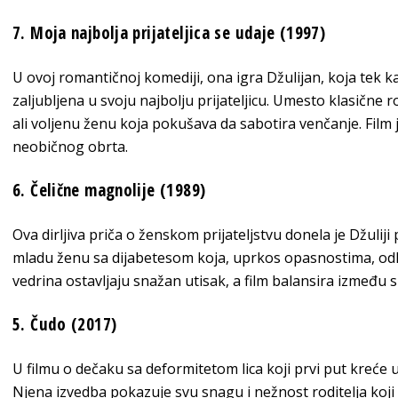
7. Moja najbolja prijateljica se udaje (1997)
U ovoj romantičnoj komediji, ona igra Džulijan, koja tek ka
zaljubljena u svoju najbolju prijateljicu. Umesto klasične
ali voljenu ženu koja pokušava da sabotira venčanje. Film 
neobičnog obrta.
6. Čelične magnolije (1989)
Ova dirljiva priča o ženskom prijateljstvu donela je Džuliji
mladu ženu sa dijabetesom koja, uprkos opasnostima, odl
vedrina ostavljaju snažan utisak, a film balansira između 
5. Čudo (2017)
U filmu o dečaku sa deformitetom lica koji prvi put kreće
Njena izvedba pokazuje svu snagu i nežnost roditelja koj