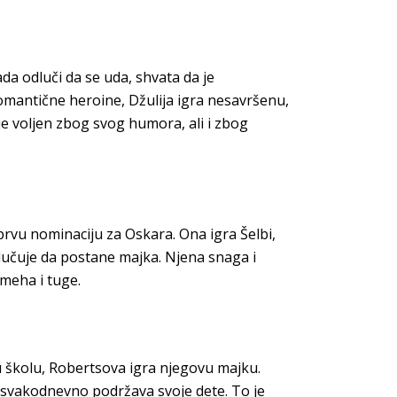
da odluči da se uda, shvata da je
 romantične heroine, Džulija igra nesavršenu,
je voljen zbog svog humora, ali i zbog
 prvu nominaciju za Oskara. Ona igra Šelbi,
učuje da postane majka. Njena snaga i
smeha i tuge.
 u školu, Robertsova igra njegovu majku.
i svakodnevno podržava svoje dete. To je