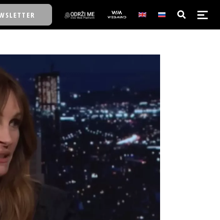
WSLETTER
E/SCHOOL
E/SCHOOL
A
A