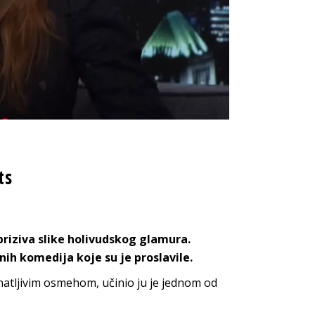
ts
priziva slike holivudskog glamura.
ih komedija koje su je proslavile.
atljivim osmehom, učinio ju je jednom od