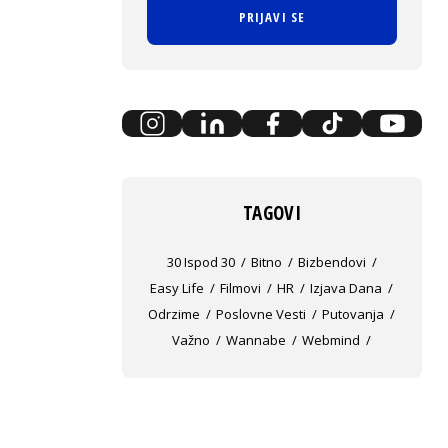
PRIJAVI SE
TAGOVI
30 Ispod 30
Bitno
Bizbendovi
Easy Life
Filmovi
HR
Izjava Dana
Odrzime
Poslovne Vesti
Putovanja
Važno
Wannabe
Webmind