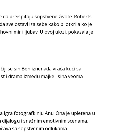
ce da preispitaju sopstvene živote. Roberts
 da sve ostavi iza sebe kako bi otkrila ko je
duhovni mir i ljubav. U ovoj ulozi, pokazala je
ji se sin Ben iznenada vraća kući sa
tost i drama između majke i sina veoma
igra fotografkinju Anu. Ona je upletena u
om dijalogu i snažnim emotivnim scenama.
uočava sa sopstvenim odlukama.