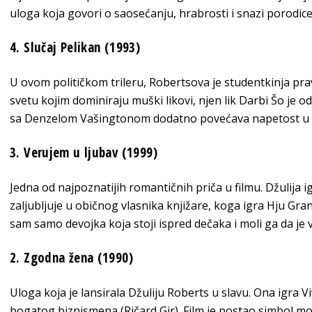
uloga koja govori o saosećanju, hrabrosti i snazi porodice
4. Slučaj Pelikan (1993)
U ovom političkom trileru, Robertsova je studentkinja pra
svetu kojim dominiraju muški likovi, njen lik Darbi Šo je 
sa Denzelom Vašingtonom dodatno povećava napetost u f
3. Verujem u ljubav (1999)
Jedna od najpoznatijih romantičnih priča u filmu. Džulija 
zaljubljuje u običnog vlasnika knjižare, koga igra Hju Grant.
sam samo devojka koja stoji ispred dečaka i moli ga da je vol
2. Zgodna žena (1990)
Uloga koja je lansirala Džuliju Roberts u slavu. Ona igra V
bogatog biznismena (Ričard Gir). Film je postao simbol m