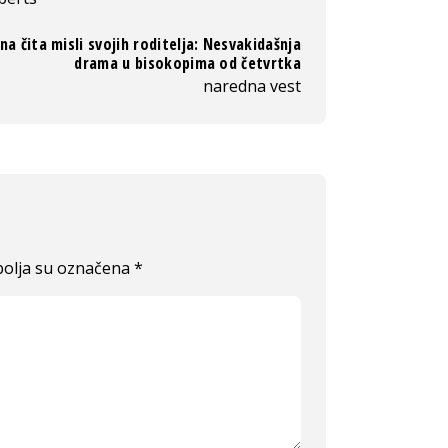
na čita misli svojih roditelja: Nesvakidašnja
drama u bisokopima od četvrtka
naredna vest
olja su označena
*