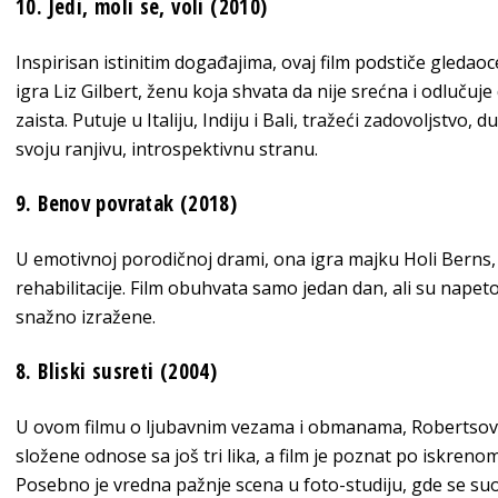
10. Jedi, moli se, voli (2010)
Inspirisan istinitim događajima, ovaj film podstiče gledao
igra Liz Gilbert, ženu koja shvata da nije srećna i odlučuje
zaista. Putuje u Italiju, Indiju i Bali, tražeći zadovoljstvo, 
svoju ranjivu, introspektivnu stranu.
9. Benov povratak (2018)
U emotivnoj porodičnoj drami, ona igra majku Holi Berns, či
rehabilitacije. Film obuhvata samo jedan dan, ali su nape
snažno izražene.
8. Bliski susreti (2004)
U ovom filmu o ljubavnim vezama i obmanama, Robertsova 
složene odnose sa još tri lika, a film je poznat po iskren
Posebno je vredna pažnje scena u foto-studiju, gde se s