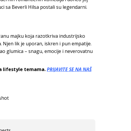
ci sa Beverli Hilsa postali su legendarni.
ranu majku koja razotkriva industrijsko
Njen lik je uporan, iskren i pun empatije.
kao glumica – snagu, emocije i neverovatnu
sa lifestyle temama.
PRIJAVITE SE NA NAŠ
shot
berts