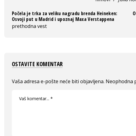
Počela je trka za veliku nagradu brenda Heineken:
O
Osvoji put u Madrid i upoznaj Maxa Verstappena
prethodna vest
OSTAVITE KOMENTAR
Vaša adresa e-pošte neće biti objavljena.
Neophodna p