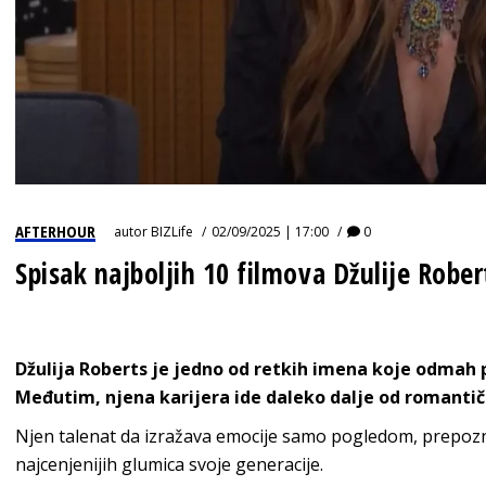
AFTERHOUR
autor
BIZLife
02/09/2025 | 17:00
0
Spisak najboljih 10 filmova Džulije Rober
Džulija Roberts je jedno od retkih imena koje odmah 
Međutim, njena karijera ide daleko dalje od romantičn
Njen talenat da izražava emocije samo pogledom, prepozn
najcenjenijih glumica svoje generacije.