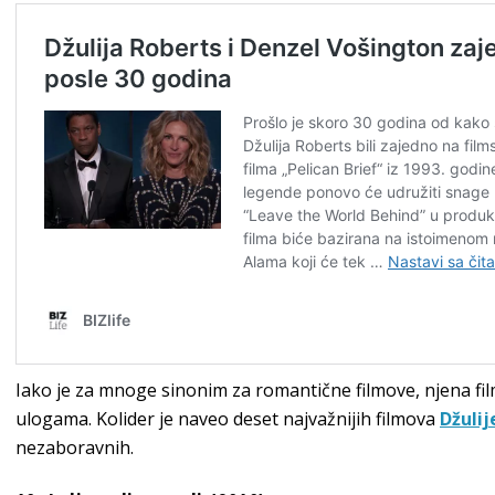
Iako je za mnoge sinonim za romantične filmove, njena fil
ulogama. Kolider je naveo deset najvažnijih filmova
Džulij
nezaboravnih.