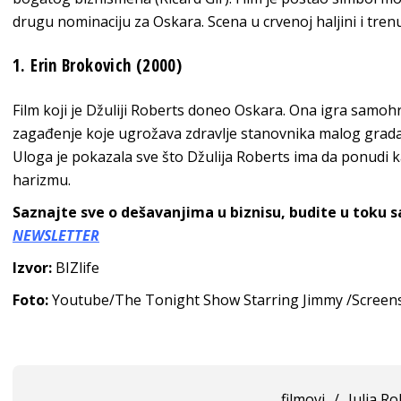
drugu nominaciju za Oskara. Scena u crvenoj haljini i trenu
1. Erin Brokovich (2000)
Film koji je Džuliji Roberts doneo Oskara. Ona igra samoh
zagađenje koje ugrožava zdravlje stanovnika malog grada. 
Uloga je pokazala sve što Džulija Roberts ima da ponudi 
harizmu.
Saznajte sve o dešavanjima u biznisu, budite u toku 
NEWSLETTER
Izvor:
BIZlife
Foto:
Youtube/The Tonight Show Starring Jimmy /Screen
filmovi
/
Julia Ro