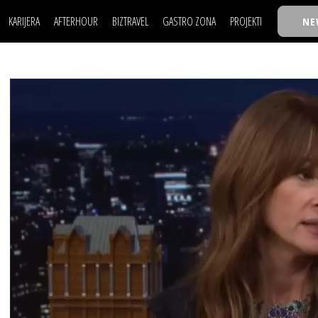
KARIJERA
AFTERHOUR
BIZTRAVEL
GASTRO ZONA
PROJEKTI
NE
POSAO
FILM I SCENA
NAJKOLEGA
LJUDI (HR)
KNJIGE
TASTY TALKS
POSAO
FILM I SCENA
NAJKOLEGA
JE
MOJ UGAO
AUTO SVET
30 ISPOD 30
LJUDI (HR)
KNJIGE
TASTY TALKS
USAVRŠAVANJE
STIL
BACK TO OFFIC
JE
MOJ UGAO
AUTO SVET
30 ISPOD 30
KNOW-HOW
WELLBEING
BIZBENDOVI
USAVRŠAVANJE
STIL
BACK TO OFFIC
BIZKOLEGIJUM
KNOW-HOW
WELLBEING
BIZBENDOVI
BMW BIZNIS LIG
BIZKOLEGIJUM
BIZLIFE WEEK
BMW BIZNIS LIG
IZJAVA GODINE
BIZLIFE WEEK
IZJAVA GODINE