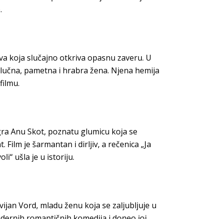
.
va koja slučajno otkriva opasnu zaveru. U
odlučna, pametna i hrabra žena. Njena hemija
ilmu.
igra Anu Skot, poznatu glumicu koja se
 Film je šarmantan i dirljiv, a rečenica „Ja
i“ ušla je u istoriju.
ivijan Vord, mladu ženu koja se zaljubljuje u
odernih romantičnih komedija i doneo joj