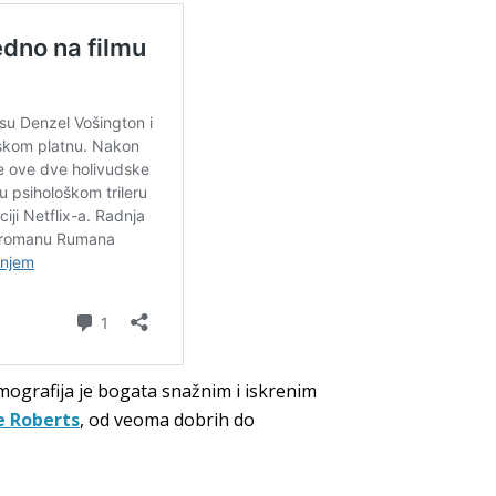
mografija je bogata snažnim i iskrenim
e Roberts
, od veoma dobrih do