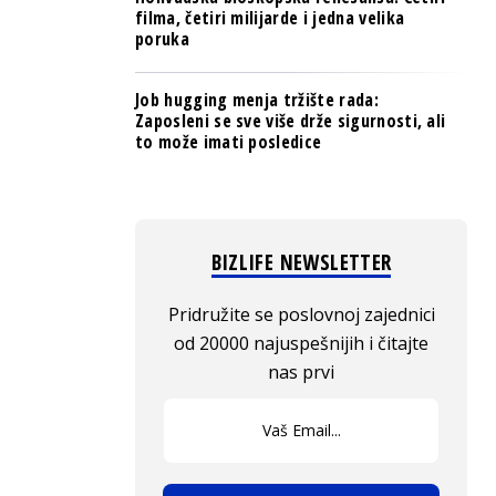
filma, četiri milijarde i jedna velika
poruka
Job hugging menja tržište rada:
Zaposleni se sve više drže sigurnosti, ali
to može imati posledice
BIZLIFE NEWSLETTER
Pridružite se poslovnoj zajednici
od 20000 najuspešnijih i čitajte
nas prvi