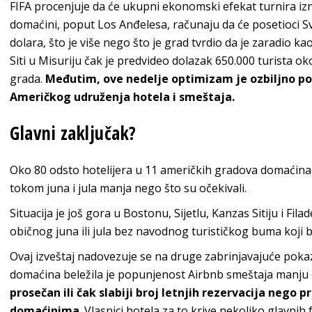
FIFA procenjuje da će ukupni ekonomski efekat turnira izno
domaćini, poput Los Anđelesa, računaju da će posetioci S
dolara, što je više nego što je grad tvrdio da je zaradio
Siti u Misuriju čak je predvideo dolazak 650.000 turista 
grada.
Međutim, ove nedelje optimizam je ozbiljno po
Američkog udruženja hotela i smeštaja.
Glavni zaključak?
Oko 80 odsto hotelijera u 11 američkih gradova domaćina 
tokom juna i jula manja nego što su očekivali.
Situacija je još gora u Bostonu, Sijetlu, Kanzas Sitiju i Fil
običnog juna ili jula bez navodnog turističkog buma koji 
Ovaj izveštaj nadovezuje se na druge zabrinjavajuće poka
domaćina beležila je popunjenost Airbnb smeštaja manju 
prosečan ili čak slabiji broj letnjih rezervacija neg
domaćinima
. Vlasnici hotela za to krive nekoliko glavnih 