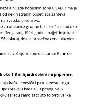
tkazala hiljade hotelskih soba u SAD, čime je
ja od nekih stranih posetilaca zahteva
i na Svetsko prvenstvo.
ice za utakmice grupne faze kreću se od oko
ređenja radi, 1994. godine najjeftinije karte
 56 dolara), dok je prosečna cena ulaznice
samo za vožnju vozom od stanice Penn do
li oko 1,8 milijardi dolara na pripreme.
rodaju kafa, sendviča i pica. Umesto toga,
upozoravaju kada su u pitanju veliki
čku zaradu samo zato što to tvrdi velika