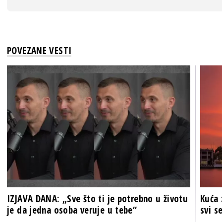
POVEZANE VESTI
IZJAVA DANA: „Sve što ti je potrebno u životu
Kuća 
je da jedna osoba veruje u tebe“
svi s