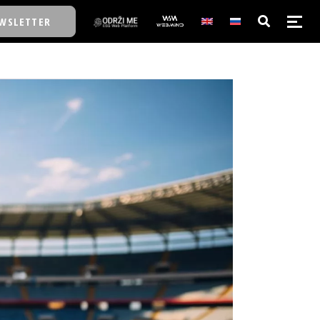
WSLETTER
E/SCHOOL
E/SCHOOL
A
A