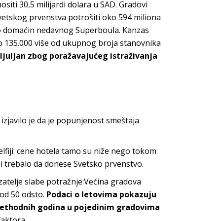
siti 30,5 milijardi dolara u SAD. Gradovi
vetskog prvenstva potrošiti oko 594 miliona
 kao domaćin nedavnog Superboula. Kanzas
oko 135.000 više od ukupnog broja stanovnika
ljuljan zbog poražavajućeg istraživanja
izjavilo je da je popunjenost smeštaja
adelfiji: cene hotela tamo su niže nego tokom
bi trebalo da donese Svetsko prvenstvo.
zatelje slabe potražnje:Većina gradova
od 50 odsto.
Podaci o letovima pokazuju
o prethodnih godina u pojedinim gradovima
faktora.