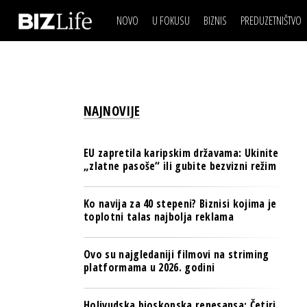
NOVO
U FOKUSU
BIZNIS
PREDUZETNIŠTVO
IZJAVA DANA
BIZNIS SCENA
VIDEO
REAL ESTATE
IZJAVA DANA
BIZNIS SCENA
BREND I KOMUNIKACI
VIDEO
REAL ESTATE
ESG & ENERGY
NAJNOVIJE
BREND I KOMUNIKACI
BANKE
ESG & ENERGY
OSIGURANJE
EU zapretila karipskim državama: Ukinite
BANKE
„zlatne pasoše“ ili gubite bezvizni režim
TECH I AI
OSIGURANJE
BIZNIS & SPORT
Ko navija za 40 stepeni? Biznisi kojima je
TECH I AI
toplotni talas najbolja reklama
PULS REGIONA
BIZNIS & SPORT
NOVO NA RAFU
Ovo su najgledaniji filmovi na striming
PULS REGIONA
platformama u 2026. godini
NOVO NA RAFU
Holivudska bioskopska renesansa: Četiri