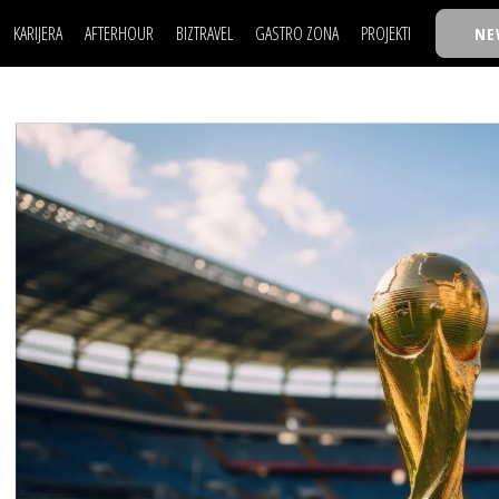
KARIJERA
AFTERHOUR
BIZTRAVEL
GASTRO ZONA
PROJEKTI
NE
POSAO
FILM I SCENA
NAJKOLEGA
LJUDI (HR)
KNJIGE
TASTY TALKS
POSAO
FILM I SCENA
NAJKOLEGA
JE
MOJ UGAO
AUTO SVET
30 ISPOD 30
LJUDI (HR)
KNJIGE
TASTY TALKS
USAVRŠAVANJE
STIL
BACK TO OFFIC
JE
MOJ UGAO
AUTO SVET
30 ISPOD 30
KNOW-HOW
WELLBEING
BIZBENDOVI
USAVRŠAVANJE
STIL
BACK TO OFFIC
BIZKOLEGIJUM
KNOW-HOW
WELLBEING
BIZBENDOVI
BMW BIZNIS LIG
BIZKOLEGIJUM
BIZLIFE WEEK
BMW BIZNIS LIG
IZJAVA GODINE
BIZLIFE WEEK
IZJAVA GODINE