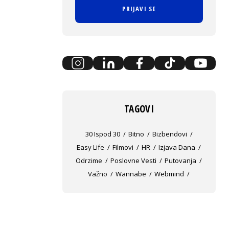
PRIJAVI SE
TAGOVI
30 Ispod 30
Bitno
Bizbendovi
Easy Life
Filmovi
HR
Izjava Dana
Odrzime
Poslovne Vesti
Putovanja
Važno
Wannabe
Webmind