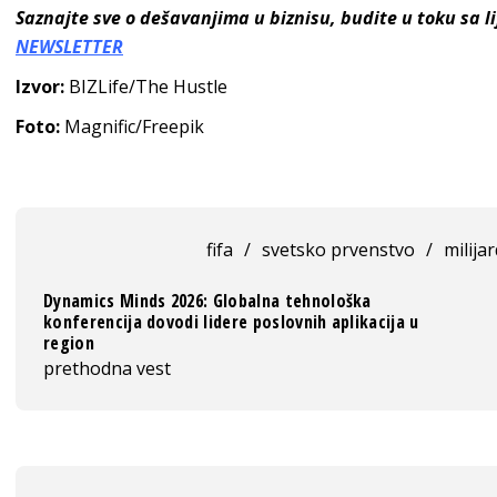
Saznajte sve o dešavanjima u biznisu, budite u toku sa 
NEWSLETTER
Izvor:
BIZLife/The Hustle
Foto:
Magnific/Freepik
fifa
/
svetsko prvenstvo
/
milija
Dynamics Minds 2026: Globalna tehnološka
konferencija dovodi lidere poslovnih aplikacija u
region
prethodna vest