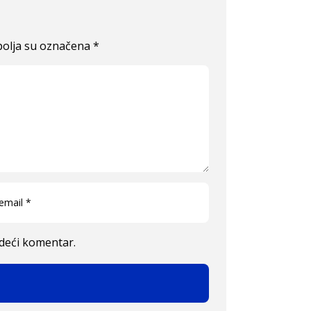
olja su označena
*
edeći komentar.