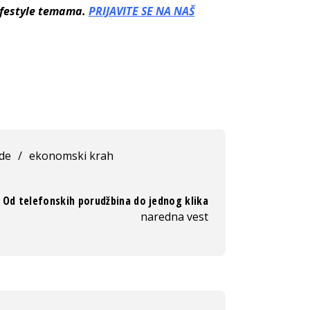
lifestyle temama.
PRIJAVITE SE NA NAŠ
rde
/
ekonomski krah
Od telefonskih porudžbina do jednog klika
naredna vest