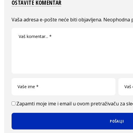
OSTAVITE KOMENTAR
Vaša adresa e-pošte neće biti objavljena.
Neophodna p
Zapamti moje ime i email u ovom pretraživaču za sl