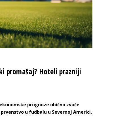
ki promašaj? Hoteli prazniji
 ekonomske prognoze obično zvuče
 prvenstvo u fudbalu u Severnoj Americi,