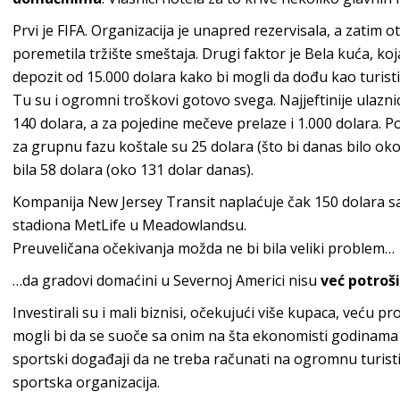
Prvi je FIFA. Organizacija je unapred rezervisala, a zatim o
poremetila tržište smeštaja. Drugi faktor je Bela kuća, ko
depozit od 15.000 dolara kako bi mogli da dođu kao turist
Tu su i ogromni troškovi gotovo svega. Najjeftinije ulazn
140 dolara, a za pojedine mečeve prelaze i 1.000 dolara. Po
za grupnu fazu koštale su 25 dolara (što bi danas bilo oko
bila 58 dolara (oko 131 dolar danas).
Kompanija New Jersey Transit naplaćuje čak 150 dolara 
stadiona MetLife u Meadowlandsu.
Preuveličana očekivanja možda ne bi bila veliki problem…
…da gradovi domaćini u Severnoj Americi nisu
već potroši
Investirali su i mali biznisi, očekujući više kupaca, veću p
mogli bi da se suoče sa onim na šta ekonomisti godinama 
sportski događaji da ne treba računati na ogromnu turisti
sportska organizacija.