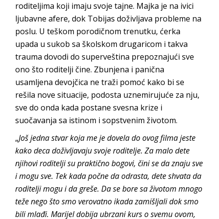
roditeljima koji imaju svoje tajne. Majka je na ivici
ljubavne afere, dok Tobijas doživljava probleme na
poslu. U teškom porodičnom trenutku, ćerka
upada u sukob sa školskom drugaricom i takva
trauma dovodi do superveština prepoznajući sve
ono što roditelji čine. Zbunjena i panična
usamljena devojčica ne traži pomoć kako bi se
rešila nove situacije, podosta uznemirujuće za nju,
sve do onda kada postane svesna krize i
suočavanja sa istinom i sopstvenim životom.
„
Još jedna stvar koja me je dovela do ovog filma jeste
kako deca doživljavaju svoje roditelje. Za malo dete
njihovi roditelji su praktično bogovi, čini se da znaju sve
i mogu sve. Tek kada počne da odrasta, dete shvata da
roditelji mogu i da greše. Da se bore sa životom mnogo
teže nego što smo verovatno ikada zamišljali dok smo
bili mlađi. Marijel dobija ubrzani kurs o svemu ovom,