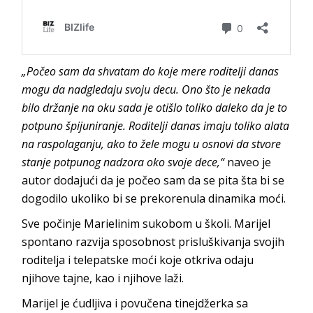
„Počeo sam da shvatam do koje mere roditelji danas
mogu da nadgledaju svoju decu. Ono što je nekada
bilo držanje na oku sada je otišlo toliko daleko da je to
potpuno špijuniranje. Roditelji danas imaju toliko alata
na raspolaganju, ako to žele mogu u osnovi da stvore
stanje potpunog nadzora oko svoje dece,“
naveo je
autor dodajući da je počeo sam da se pita šta bi se
dogodilo ukoliko bi se prekorenula dinamika moći.
Sve počinje Marielinim sukobom u školi. Marijel
spontano razvija sposobnost prisluškivanja svojih
roditelja i telepatske moći koje otkriva odaju
njihove tajne, kao i njihove laži.
Marijel je ćudljiva i povučena tinejdžerka sa