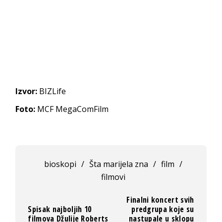
Izvor:
BIZLife
Foto:
MCF MegaComFilm
bioskopi
/
Šta marijela zna
/
film
/
filmovi
Finalni koncert svih
Spisak najboljih 10
predgrupa koje su
filmova Džulije Roberts
nastupale u sklopu