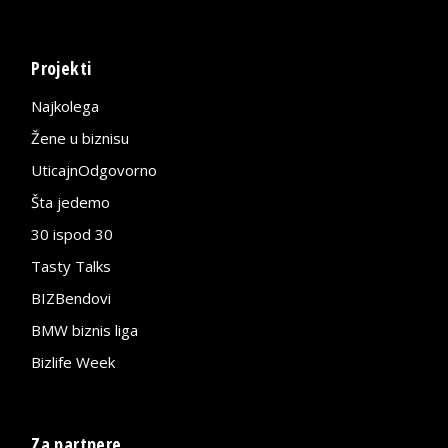
Projekti
Najkolega
Žene u biznisu
UticajnOdgovorno
Šta jedemo
30 ispod 30
Tasty Talks
BIZBendovi
BMW biznis liga
Bizlife Week
Za partnere