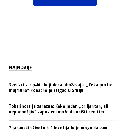
NAJNOVIJE
Svetski strip-hit koji deca obožavaju: „Zeka protiv
majmuna“ konačno je stigao u Srbiju
Toksičnost je zarazna: Kako jedan „briljantan, ali
nepodnošljiv“ zaposleni može da uništi ceo tim
7 japanskih životnih filozofija koje mogu da vam