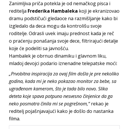
Zanimljiva priča potekla je od nemačkog pisca i
reditelja
Frederika Hambaleka
koji je ekranizovao
dramu podstičući gledaoce na razmišljanje kako bi
izgledalo da deca mogu da kontrolišu svoje
roditelje. Odrasli uvek imaju prednost kada je reč
o praćenju ponašanja svoje dece, filtrirajući detalje
koje će podeliti sa javnošću.
Hambalek je obrnuo dinamiku i glavnom liku,
mladoj devojci podario iznenadne telepatske moći:
„Prvobitna inspiracija za ovaj film došla je pre nekoliko
godina, kada mi je neko pokazao monitor za bebe, sa
ugrađenom kamerom, što je tada bilo novo. Slika
deteta koje spava potpuno nesvesno činjenice da ga
neko posmatra činila mi se pogrešnom,“
rekao je
reditelj pojašnjavajući kako je došlo do nastanka
filma.