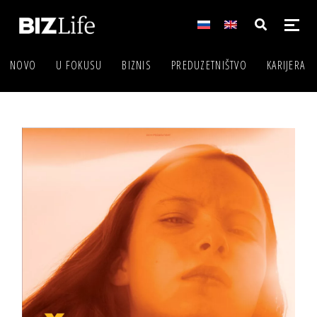
NOVO
U FOKUSU
BIZNIS
PREDUZETNIŠTVO
KARIJERA