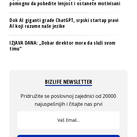
pomognu da pobedite lenjost i ostanete motivisani
Dok AI giganti grade ChatGPT, srpski startap pravi
AI koji razume naše jezike
IZJAVA DANA: „Dobar direktor mora da služi svom
timu“
BIZLIFE NEWSLETTER
Pridružite se poslovnoj zajednici od 20000
najuspešnijih i čitajte nas prvi