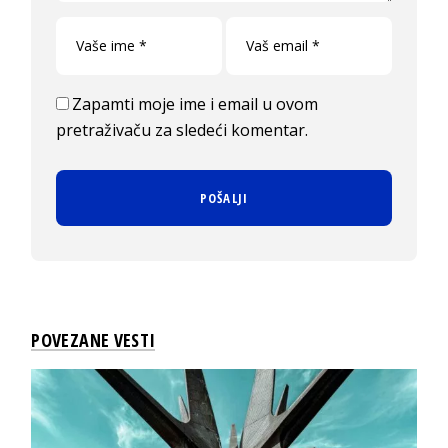
Zapamti moje ime i email u ovom
pretraživaču za sledeći komentar.
POVEZANE VESTI