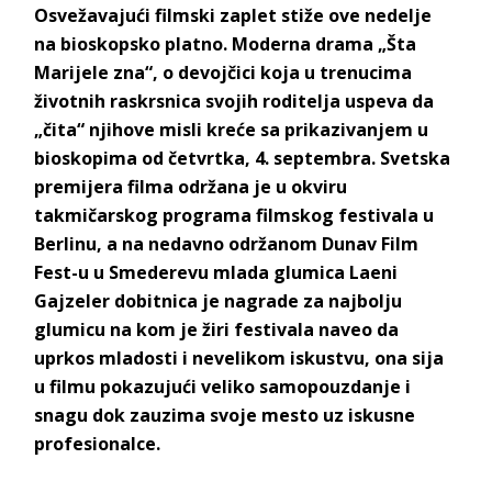
Osvežavajući filmski zaplet stiže ove nedelje
na bioskopsko platno. Moderna drama „Šta
Marijele zna“, o devojčici koja u trenucima
životnih raskrsnica svojih roditelja uspeva da
„čita“ njihove misli kreće sa prikazivanjem u
bioskopima od četvrtka, 4. septembra. Svetska
premijera filma održana je u okviru
takmičarskog programa filmskog festivala u
Berlinu, a na nedavno održanom Dunav Film
Fest-u u Smederevu mlada
glumica Laeni
Gajzeler dobitnica je nagrade za najbolju
glumicu na kom je žiri festivala naveo
da
uprkos mladosti i nevelikom iskustvu, ona sija
u filmu pokazujući veliko samopouzdanje i
snagu dok zauzima svoje mesto uz iskusne
profesionalce.