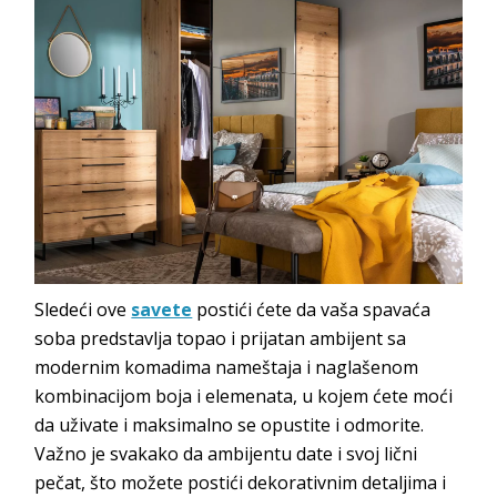
Sledeći ove
savete
postići ćete da vaša spavaća
soba predstavlja topao i prijatan ambijent sa
modernim komadima nameštaja i naglašenom
kombinacijom boja i elemenata, u kojem ćete moći
da uživate i maksimalno se opustite i odmorite.
Važno je svakako da ambijentu date i svoj lični
pečat, što možete postići dekorativnim detaljima i