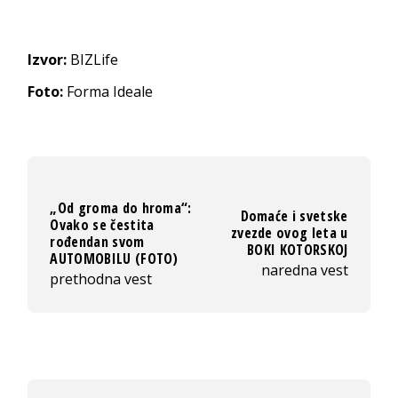
Izvor:
BIZLife
Foto:
Forma Ideale
„Od groma do hroma“:
Domaće i svetske
Ovako se čestita
zvezde ovog leta u
rođendan svom
BOKI KOTORSKOJ
AUTOMOBILU (FOTO)
naredna vest
prethodna vest