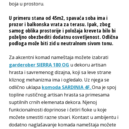
boja u prostoru.
U primeru stana od 45m2, spavaća soba ima i
prozor i balkonska vrata za terasu. Ipak, zbog
samog oblika prostorije i položaja kreveta bilo bi
poželjno obezbediti dodatnu osvetljenost. Odlična
podloga može biti zid u neutralnom sivom tonu.
Za akcentni komad nameštaja možete izabrati
garderober SIERRA 180 OG
u dekoru artisan
hrasta i savremenog dizajna, koji sa leve strane
kliznog mehanizma ima i ogledalo. Uz njega se
odlično uklapa
komoda SARDINIA 4F.
Ona je spoj
topline rustičnog artisan hrasta sa primesama
suptilnih crnih elemenata dekora. Njenoj
funkcionalnosti doprinose i četiri fioke u koje
možete smestiti razne stvari. Kontast u ambijentu i
dodatno naglašavanje komada nameštaja možete