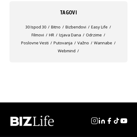
TAGOVI
30 Ispod 30
Bitno
Bizbendovi
Easy Life
Filmovi
HR
Izjava Dana
Odrzime
Poslovne Vesti
Putovanja
Važno
Wannabe
Webmind