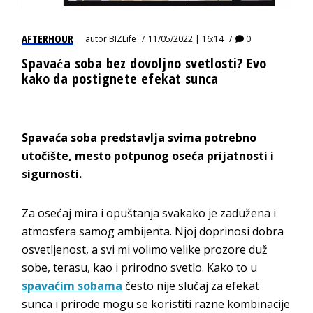
AFTERHOUR
autor
BIZLife
11/05/2022 | 16:14
0
Spavaća soba bez dovoljno svetlosti? Evo
kako da postignete efekat sunca
Spavaća soba predstavlja svima potrebno
utočište, mesto potpunog oseća prijatnosti i
sigurnosti.
Za osećaj mira i opuštanja svakako je zadužena i
atmosfera samog ambijenta. Njoj doprinosi dobra
osvetljenost, a svi mi volimo velike prozore duž
sobe, terasu, kao i prirodno svetlo. Kako to u
spavaćim sobama
često nije slučaj za efekat
sunca i prirode mogu se koristiti razne kombinacije