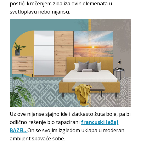
postići krečenjem zida iza ovih elemenata u
svetloplavu nebo nijansu.
Uz ove nijanse sjajno ide i zlatkasto žuta boja, pa bi
odlično rešenje bio tapacirani
francuski ležaj
BAZEL.
On se svojim izgledom uklapa u moderan
ambijent spavaće sobe.