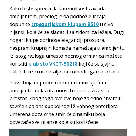
Kako biste sprečili da šarenolikost zavlada
ambijentom, predlog je da podnožje ležaja
dopunite
trpezarijskom klupom B510
u sivoj
nijansi, koja će se slagati i sa zidom iza ležaja. Dugi
nogari klupe dorinose eleganciji prostora,
naspram krupnijih komada nameštaja u ambijentu.
Iz istog razloga umesto noćnog ormarića možete
koristiti
klub sto VKCT-50218
koji će se sjajno
uklopiti uz crne detalje na komodi i garderoberu.
Plava boja doprinosi mirnom i umirujućem
ambijentu, dok žuta unosi trenutnu živost u
prostor. Zbog toga ove dve boje zajedno stvaraju
savršen balans spokojnog i živahnog enterijera.
Umerena doza crne smiriće dinamiku boja i
povezaće sve nijanse koje su korišćene.