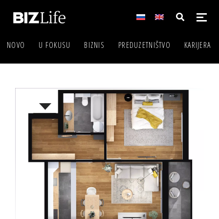
NOVO
U FOKUSU
BIZNIS
PREDUZETNIŠTVO
KARIJERA