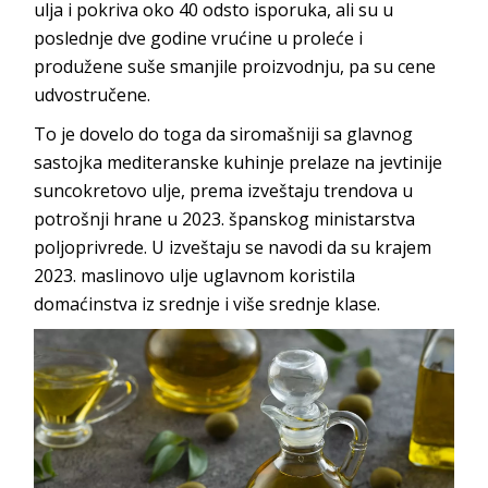
ulja i pokriva oko 40 odsto isporuka, ali su u
poslednje dve godine vrućine u proleće i
produžene suše smanjile proizvodnju, pa su cene
udvostručene.
To je dovelo do toga da siromašniji sa glavnog
sastojka mediteranske kuhinje prelaze na jevtinije
suncokretovo ulje, prema izveštaju trendova u
potrošnji hrane u 2023. španskog ministarstva
poljoprivrede. U izveštaju se navodi da su krajem
2023. maslinovo ulje uglavnom koristila
domaćinstva iz srednje i više srednje klase.