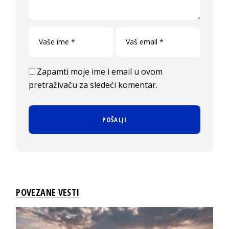
Zapamti moje ime i email u ovom
pretraživaču za sledeći komentar.
POVEZANE VESTI