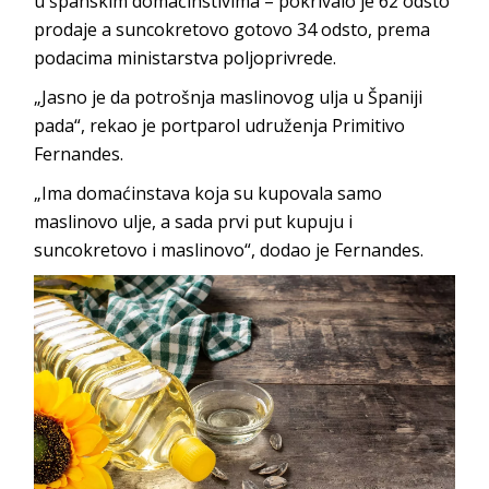
u španskim domaćinstivima – pokrivalo je 62 odsto
prodaje a suncokretovo gotovo 34 odsto, prema
podacima ministarstva poljoprivrede.
„Jasno je da potrošnja maslinovog ulja u Španiji
pada“, rekao je portparol udruženja Primitivo
Fernandes.
„Ima domaćinstava koja su kupovala samo
maslinovo ulje, a sada prvi put kupuju i
suncokretovo i maslinovo“, dodao je Fernandes.