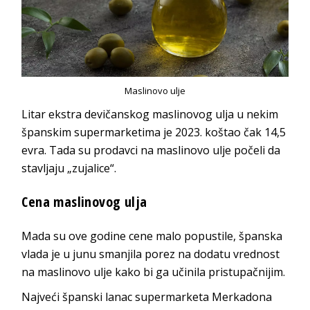
Maslinovo ulje
Litar ekstra devičanskog maslinovog ulja u nekim
španskim supermarketima je 2023. koštao čak 14,5
evra. Tada su prodavci na maslinovo ulje počeli da
stavljaju „zujalice“.
Cena maslinovog ulja
Mada su ove godine cene malo popustile, španska
vlada je u junu smanjila porez na dodatu vrednost
na maslinovo ulje kako bi ga učinila pristupačnijim.
Najveći španski lanac supermarketa Merkadona