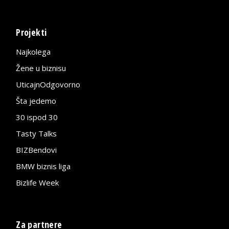
Projekti
Najkolega
Žene u biznisu
UticajnOdgovorno
Šta jedemo
30 ispod 30
Tasty Talks
BIZBendovi
BMW biznis liga
Bizlife Week
Za partnere