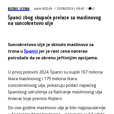
BIZNIS SCENA
autor
BIZLife
23/08/2024 | 09:43
0
Španci zbog skupoće prelaze sa maslinovog
na suncokretovo ulje
Suncokretovo ulje je skinulo maslinovo sa
trona u
Španiji
jer je rast cena naterao
potrošače da se okrenu jeftinijim opcijama.
U prvoj polovini 2024. Španci su kupili 107 miliona
litara maslinovog i 179 miliona litara
suncokretovog ulja, pokazuju podaci najvećeg
španskog udruženja za flaširanje maslinovog ulja
Anierac koje prenosi Rojters.
Do ove godine maslinovo ulje je bilo najpopularnije