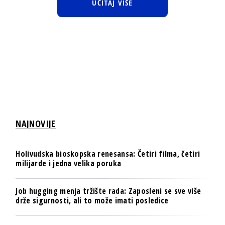
UČITAJ VIŠE
NAJNOVIJE
Holivudska bioskopska renesansa: Četiri filma, četiri
milijarde i jedna velika poruka
Job hugging menja tržište rada: Zaposleni se sve više
drže sigurnosti, ali to može imati posledice