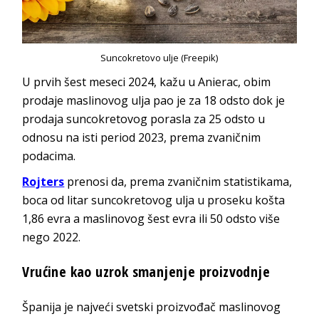
Suncokretovo ulje (Freepik)
U prvih šest meseci 2024, kažu u Anierac, obim
prodaje maslinovog ulja pao je za 18 odsto dok je
prodaja suncokretovog porasla za 25 odsto u
odnosu na isti period 2023, prema zvaničnim
podacima.
Rojters
prenosi da, prema zvaničnim statistikama,
boca od litar suncokretovog ulja u proseku košta
1,86 evra a maslinovog šest evra ili 50 odsto više
nego 2022.
Vrućine kao uzrok smanjenje proizvodnje
Španija je najveći svetski proizvođač maslinovog