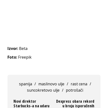
Izvor:
Beta
Foto:
Freepik
spanija
/
maslinovo ulje
/
rast cena
/
suncokretovo ulje
/
potrošači
Novi direktor
Dexpress obara rekord
Starbucks-a na udaru
u broju isporučenih