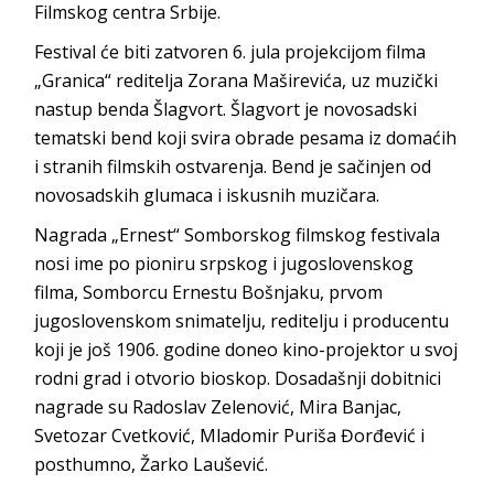
Filmskog centra Srbije.
Festival će biti zatvoren 6. jula projekcijom filma
„Granica“ reditelja Zorana Maširevića, uz muzički
nastup benda Šlagvort. Šlagvort je novosadski
tematski bend koji svira obrade pesama iz domaćih
i stranih filmskih ostvarenja. Bend je sačinjen od
novosadskih glumaca i iskusnih muzičara.
Nagrada „Ernest“ Somborskog filmskog festivala
nosi ime po pioniru srpskog i jugoslovenskog
filma, Somborcu Ernestu Bošnjaku, prvom
jugoslovenskom snimatelju, reditelju i producentu
koji je još 1906. godine doneo kino-projektor u svoj
rodni grad i otvorio bioskop. Dosadašnji dobitnici
nagrade su Radoslav Zelenović, Mira Banjac,
Svetozar Cvetković, Mladomir Puriša Đorđević i
posthumno, Žarko Laušević.