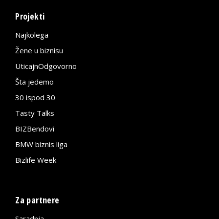
Projekti
Najkolega
Žene u biznisu
UticajnOdgovorno
Šta jedemo
30 ispod 30
Tasty Talks
BIZBendovi
BMW biznis liga
Bizlife Week
Za partnere
Saradnja