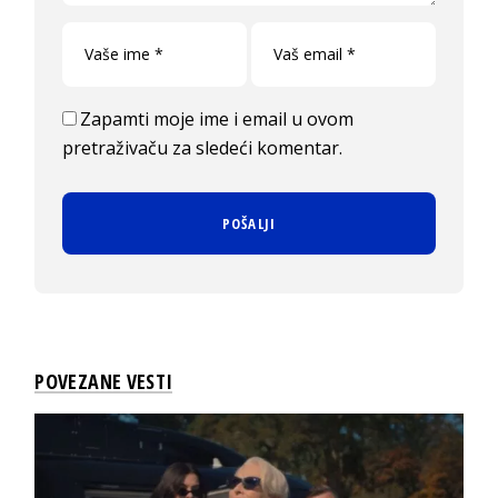
Zapamti moje ime i email u ovom
pretraživaču za sledeći komentar.
POVEZANE VESTI