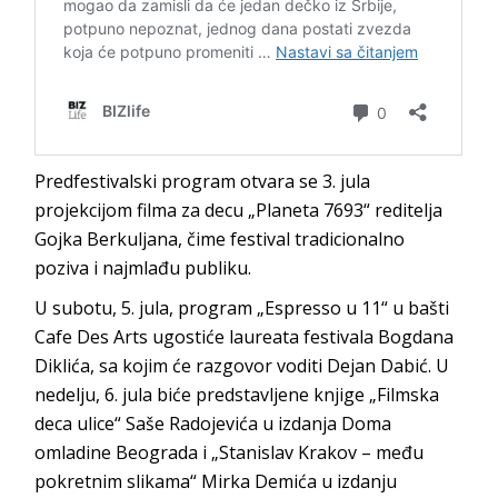
Predfestivalski program otvara se 3. jula
projekcijom filma za decu „Planeta 7693“ reditelja
Gojka Berkuljana, čime festival tradicionalno
poziva i najmlađu publiku.
U subotu, 5. jula, program „Espresso u 11“ u bašti
Cafe Des Arts ugostiće laureata festivala Bogdana
Diklića, sa kojim će razgovor voditi Dejan Dabić. U
nedelju, 6. jula biće predstavljene knjige „Filmska
deca ulice“ Saše Radojevića u izdanja Doma
omladine Beograda i „Stanislav Krakov – među
pokretnim slikama“ Mirka Demića u izdanju