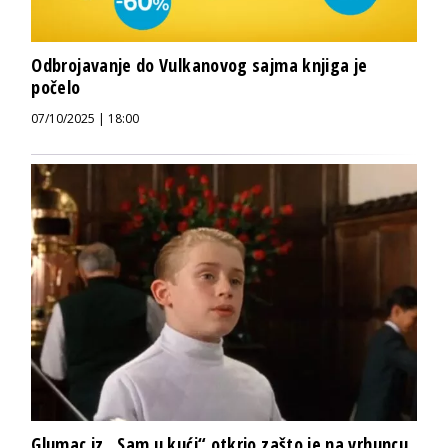
Odbrojavanje do Vulkanovog sajma knjiga je
počelo
07/10/2025 | 18:00
Glumac iz „Sam u kući“ otkrio zašto je na vrhuncu