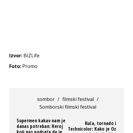
Izvor:
BIZLife
Foto:
Promo
sombor
/
filmski festival
/
Somborski filmski festival
Supermen kakav nam je
Kuća, tornado i
danas potreban: Heroj
Technicolor: Kako je Oz
koji nas podseća da je