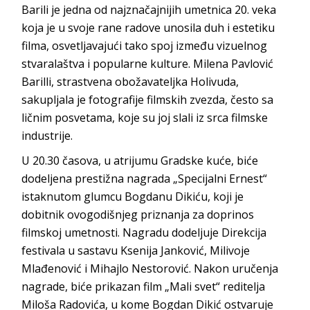
Barili je jedna od najznačajnijih umetnica 20. veka
koja je u svoje rane radove unosila duh i estetiku
filma, osvetljavajući tako spoj između vizuelnog
stvaralaštva i popularne kulture. Milena Pavlović
Barilli, strastvena obožavateljka Holivuda,
sakupljala je fotografije filmskih zvezda, često sa
ličnim posvetama, koje su joj slali iz srca filmske
industrije.
U 20.30 časova, u atrijumu Gradske kuće, biće
dodeljena prestižna nagrada „Specijalni Ernest“
istaknutom glumcu Bogdanu Dikiću, koji je
dobitnik ovogodišnjeg priznanja za doprinos
filmskoj umetnosti. Nagradu dodeljuje Direkcija
festivala u sastavu Ksenija Janković, Milivoje
Mlađenović i Mihajlo Nestorović. Nakon uručenja
nagrade, biće prikazan film „Mali svet“ reditelja
Miloša Radovića, u kome Bogdan Dikić ostvaruje