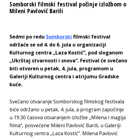
Somborski filmski festival počinje izložbom o
Mileni Pavlović Barili
Sedmi po redu
Somborski
filmski festival
održaće se od 4. do 6. jula u organizaciji
Kulturnog centra „Laza Kostić“, pod sloganom
„Ukrštaj stvarnosti i snova“. Festival će svečano
biti otvoren u petak, 4. jula, programom u
Galeriji Kulturnog centra i atrijumu Gradske
kuće.
Svečano otvaranje Somborskog filmskog festivala
biće održano u petak, 4. jula, a program započinje
u 19.30 časova otvaranjem izložbe „Milena i magija
filma“
,
posvećene Mileni Pavlović Barili, u Galeriji
Kulturnog centra „Laza Kostić“. Milena Pavlović