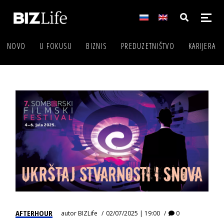
NOVO
U FOKUSU
BIZNIS
PREDUZETNIŠTVO
KARIJERA
AFTERHOUR
autor
BIZLife
02/07/2025 | 19:00
0