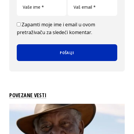
Zapamti moje ime i email u ovom
pretraživaču za sledeći komentar.
POVEZANE VESTI