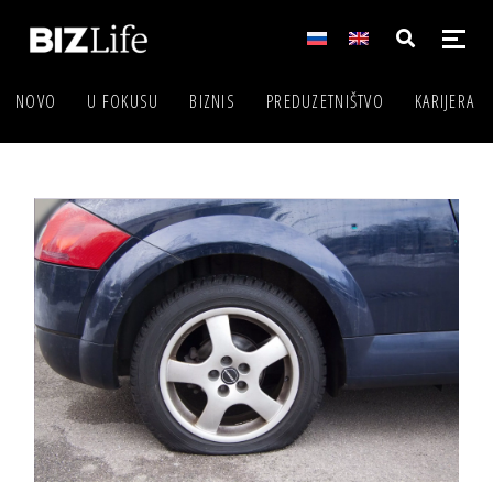
NOVO
U FOKUSU
BIZNIS
PREDUZETNIŠTVO
KARIJERA