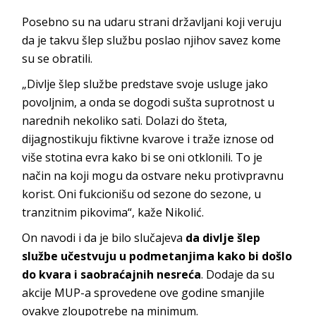
Posebno su na udaru strani državljani koji veruju
da je takvu šlep službu poslao njihov savez kome
su se obratili.
„Divlje šlep službe predstave svoje usluge jako
povoljnim, a onda se dogodi sušta suprotnost u
narednih nekoliko sati. Dolazi do šteta,
dijagnostikuju fiktivne kvarove i traže iznose od
više stotina evra kako bi se oni otklonili. To je
način na koji mogu da ostvare neku protivpravnu
korist. Oni fukcionišu od sezone do sezone, u
tranzitnim pikovima“, kaže Nikolić.
On navodi i da je bilo slučajeva
da divlje šlep
službe učestvuju u podmetanjima kako bi došlo
do kvara i saobraćajnih nesreća
. Dodaje da su
akcije MUP-a sprovedene ove godine smanjile
ovakve zloupotrebe na minimum.