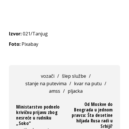
Izvor:
021/Tanjug
Foto:
Pixabay
vozači
/
šlep službe
/
stanje na putevima
/
kvar na putu
/
amss
/
pljacka
Od Moskve do
Ministarstvo podnelo
Beograda u jednom
krivičnu prijavu zbog
pravcu: Šta desetine
nesreće u rudniku
hiljada Rusa radi u
„Soko“
Srbiji?