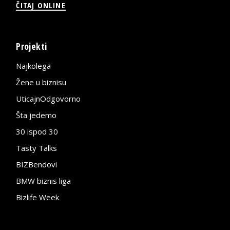
ČITAJ ONLINE
Projekti
Najkolega
Žene u biznisu
UticajnOdgovorno
Šta jedemo
30 ispod 30
Tasty Talks
BIZBendovi
BMW biznis liga
Bizlife Week