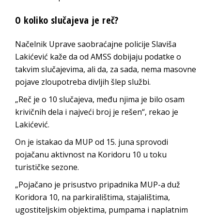
O koliko slučajeva je reč?
Načelnik Uprave saobraćajne policije Slaviša
Lakićević kaže da od AMSS dobijaju podatke o
takvim slučajevima, ali da, za sada, nema masovne
pojave zloupotreba divljih šlep službi.
„Reč je o 10 slučajeva, među njima je bilo osam
krivičnih dela i najveći broj je rešen“, rekao je
Lakićević.
On je istakao da MUP od 15. juna sprovodi
pojačanu aktivnost na Koridoru 10 u toku
turističke sezone.
„Pojačano je prisustvo pripadnika MUP-a duž
Koridora 10, na parkiralištima, stajalištima,
ugostiteljskim objektima, pumpama i naplatnim