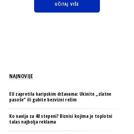
UČITAJ VIŠE
NAJNOVIJE
EU zapretila karipskim državama: Ukinite „zlatne
pasoše“ ili gubite bezvizni režim
Ko navija za 40 stepeni? Biznisi kojima je toplotni
talas najbolja reklama