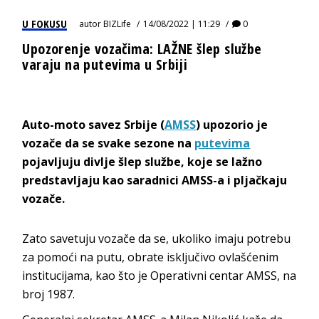
U FOKUSU
autor
BIZLife
14/08/2022 | 11:29
0
Upozorenje vozačima: LAŽNE šlep službe
varaju na putevima u Srbiji
Auto-moto savez Srbije (
AMSS
) upozorio je
vozače da se svake sezone na
putevima
pojavljuju divlje šlep službe, koje se lažno
predstavljaju kao saradnici AMSS-a i pljačkaju
vozače.
Zato savetuju vozače da se, ukoliko imaju potrebu
za pomoći na putu, obrate isključivo ovlašćenim
institucijama, kao što je Operativni centar AMSS, na
broj 1987.