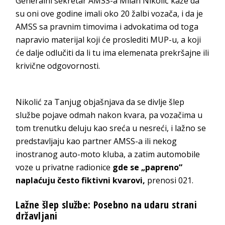
Generalni sekretar AMSS-a Milan Nikolić kaže da
su oni ove godine imali oko 20 žalbi vozača, i da je
AMSS sa pravnim timovima i advokatima od toga
napravio materijal koji će proslediti MUP-u, a koji
će dalje odlučiti da li tu ima elemenata prekršajne ili
krivične odgovornosti.
Nikolić za Tanjug objašnjava da se divlje šlep
službe pojave odmah nakon kvara, pa vozačima u
tom trenutku deluju kao sreća u nesreći, i lažno se
predstavljaju kao partner AMSS-a ili nekog
inostranog auto-moto kluba, a zatim automobile
voze u privatne radionice
gde se „papreno“
naplaćuju često fiktivni kvarovi,
prenosi 021.
Lažne šlep službe: Posebno na udaru strani
državljani