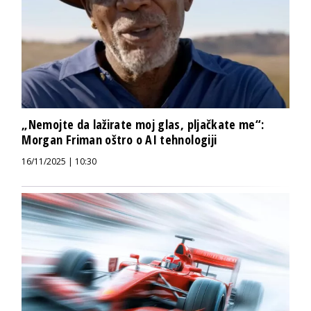
„Nemojte da lažirate moj glas, pljačkate me“:
Morgan Friman oštro o AI tehnologiji
16/11/2025 | 10:30