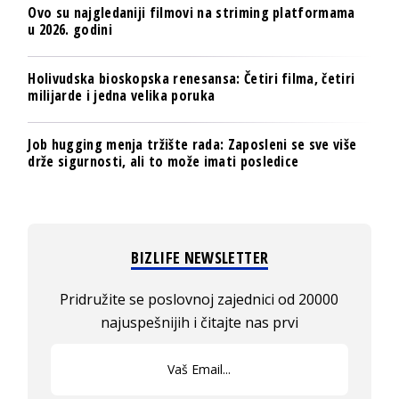
Ovo su najgledaniji filmovi na striming platformama
u 2026. godini
Holivudska bioskopska renesansa: Četiri filma, četiri
milijarde i jedna velika poruka
Job hugging menja tržište rada: Zaposleni se sve više
drže sigurnosti, ali to može imati posledice
BIZLIFE NEWSLETTER
Pridružite se poslovnoj zajednici od 20000
najuspešnijih i čitajte nas prvi