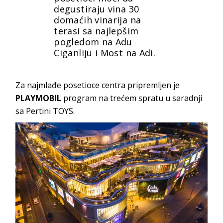
degustiraju vina 30
domaćih vinarija na
terasi sa najlepšim
pogledom na Adu
Ciganliju i Most na Adi.
Za najmlađe posetioce centra pripremljen je
PLAYMOBIL
program na trećem spratu u saradnji
sa Pertini TOYS.