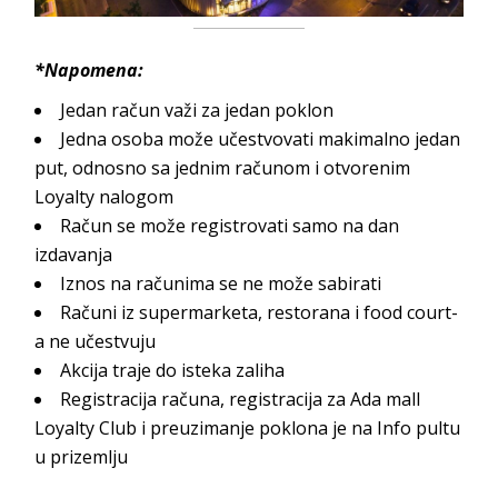
*Napomena:
Jedan račun važi za jedan poklon
Jedna osoba može učestvovati makimalno jedan
put, odnosno sa jednim računom i otvorenim
Loyalty nalogom
Račun se može registrovati samo na dan
izdavanja
Iznos na računima se ne može sabirati
Računi iz supermarketa, restorana i food court-
a ne učestvuju
Akcija traje do isteka zaliha
Registracija računa, registracija za Ada mall
Loyalty Club i preuzimanje poklona je na Info pultu
u prizemlju