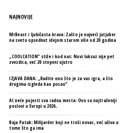
NAJNOVIJE
MrBeast i ljubičasta krava: Zašto je najveći jutjuber
na svetu opsednut idejom starom više od 20 godina
„COOLCATION“ stiže i kod nas: Novi luksuz nije pet
zvezdica, već 20 stepeni ujutro
IZJAVA DANA: „Radite ono što je za vas igra, a što
drugima izgleda kao posao“
AI neće pojesti sva radna mesta: Ovo su najtraženiji
poslovi u Evropi u 2026.
Baja Patak: Milijarder koji ne troši novac, već uživa u
tome što ga ima