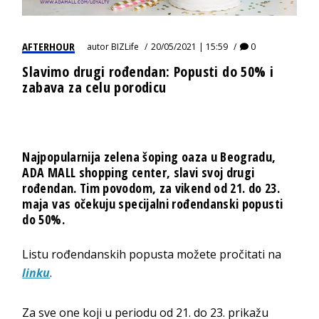
AFTERHOUR
autor
BIZLife
20/05/2021 | 15:59
0
Slavimo drugi rođendan: Popusti do 50% i
zabava za celu porodicu
Najpopularnija zelena šoping oaza u Beogradu,
ADA MALL shopping center, slavi svoj drugi
rođendan. Tim povodom,
za vikend od 21. do 23.
maja
vas očekuju specijalni
rođendanski popusti
do 50%.
Listu rođendanskih popusta možete pročitati na
linku
.
Za sve one koji u periodu od 21. do 23. prikažu