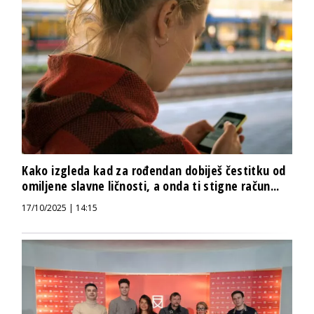
Kako izgleda kad za rođendan dobiješ čestitku od
omiljene slavne ličnosti, a onda ti stigne račun...
17/10/2025 | 14:15