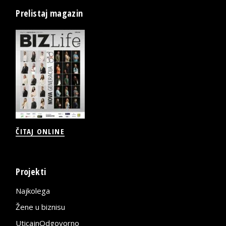
Prelistaj magazin
ČITAJ ONLINE
Projekti
Najkolega
Žene u biznisu
UticajnOdgovorno