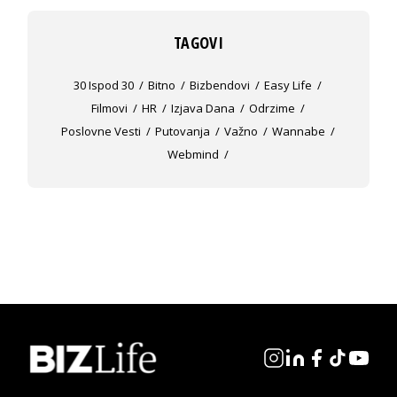
TAGOVI
30 Ispod 30
Bitno
Bizbendovi
Easy Life
Filmovi
HR
Izjava Dana
Odrzime
Poslovne Vesti
Putovanja
Važno
Wannabe
Webmind