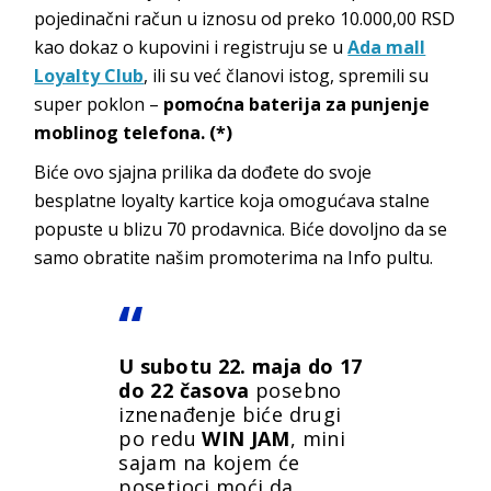
pojedinačni račun u iznosu od preko 10.000,00 RSD
kao dokaz o kupovini i registruju se u
Ada mall
Loyalty Club
, ili su već članovi istog, spremili su
super poklon –
pomoćna baterija za punjenje
moblinog telefona. (*)
Biće ovo sjajna prilika da dođete do svoje
besplatne loyalty kartice koja omogućava stalne
popuste u blizu 70 prodavnica. Biće dovoljno da se
samo obratite našim promoterima na Info pultu.
U subotu 22. maja do 17
do 22 časova
posebno
iznenađenje biće drugi
po redu
WIN JAM
, mini
sajam na kojem će
posetioci moći da