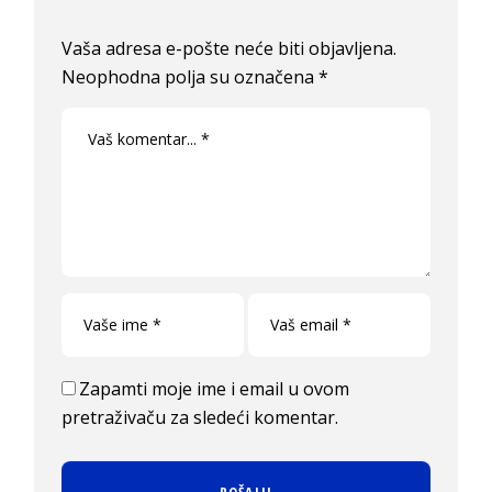
Vaša adresa e-pošte neće biti objavljena.
Neophodna polja su označena
*
Zapamti moje ime i email u ovom
pretraživaču za sledeći komentar.