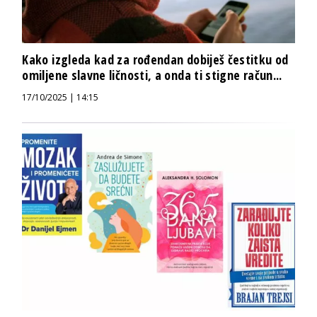
Kako izgleda kad za rođendan dobiješ čestitku od
omiljene slavne ličnosti, a onda ti stigne račun...
17/10/2025 | 14:15