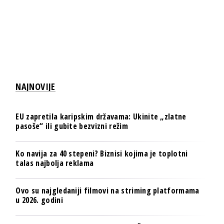
NAJNOVIJE
EU zapretila karipskim državama: Ukinite „zlatne
pasoše“ ili gubite bezvizni režim
Ko navija za 40 stepeni? Biznisi kojima je toplotni
talas najbolja reklama
Ovo su najgledaniji filmovi na striming platformama
u 2026. godini