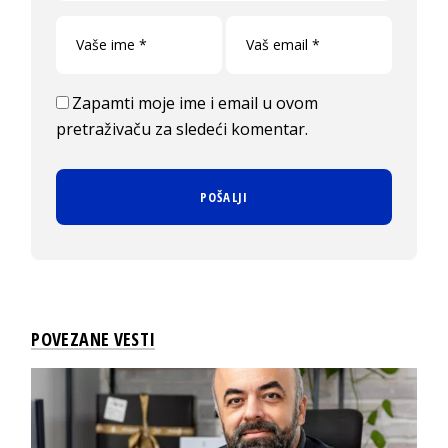
Zapamti moje ime i email u ovom
pretraživaču za sledeći komentar.
POVEZANE VESTI