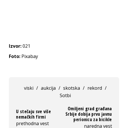
Izvor:
021
Foto:
Pixabay
viski
/
aukcija
/
skotska
/
rekord
/
Sotbi
Omiljeni grad građana
U stečaju sve više
Srbije dobija prvu javnu
nemačkih firmi
perionicu za bicikle
prethodna vest
naredna vest