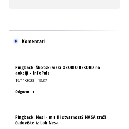
Komentari
Pingback:
Škotski viski OBORIO REKORD na
aukciji - InfoPuls
19/11/2023 | 13:37
Odgovori
Pingback:
Nesi - mit ili stvarnost? NASA traži
čudovište iz Loh Nesa