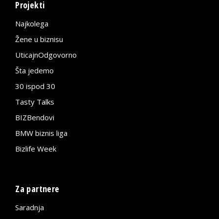
Projekti
Najkolega
Žene u biznisu
UticajnOdgovorno
Šta jedemo
30 ispod 30
Tasty Talks
BIZBendovi
BMW biznis liga
Bizlife Week
Za partnere
Saradnja