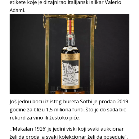
etikete koje je dizajnirao italijanski slikar Valerio
Adami.
Još jednu bocu iz istog bureta Sotbi je prodao 2019.
godine za blizu 1,5 miliona funti, što je do sada bio
rekord za vino ili žestoko piće.
„‘Makalan 1926’ je jedini viski koji svaki aukcionar
želi da proda, a svaki kolekcionar želi da poseduje“,