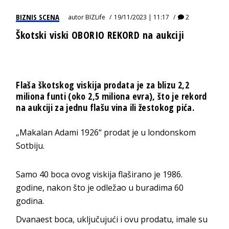
BIZNIS SCENA
autor
BIZLife
19/11/2023 | 11:17
2
Škotski viski OBORIO REKORD na aukciji
Flaša škotskog viskija prodata je za blizu 2,2
miliona funti (oko 2,5 miliona evra), što je rekord
na aukciji za jednu flašu vina ili žestokog pića.
„Makalan Adami 1926“ prodat je u londonskom
Sotbiju.
Samo 40 boca ovog viskija flaširano je 1986.
godine, nakon što je odležao u buradima 60
godina.
Dvanaest boca, uključujući i ovu prodatu, imale su