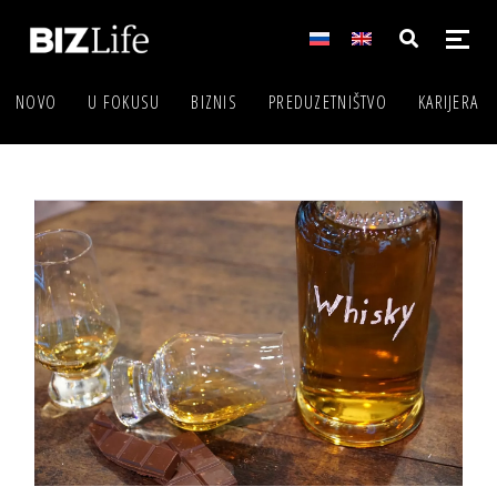
NOVO
U FOKUSU
BIZNIS
PREDUZETNIŠTVO
KARIJERA