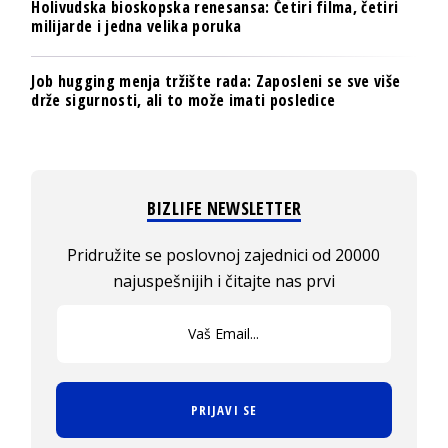
Holivudska bioskopska renesansa: Četiri filma, četiri
milijarde i jedna velika poruka
Job hugging menja tržište rada: Zaposleni se sve više
drže sigurnosti, ali to može imati posledice
BIZLIFE NEWSLETTER
Pridružite se poslovnoj zajednici od 20000
najuspešnijih i čitajte nas prvi
PRIJAVI SE