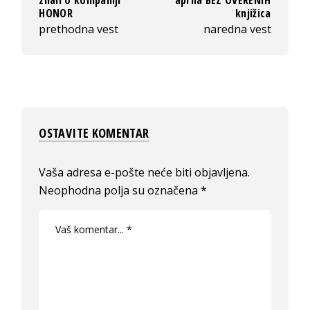
znali o kompaniji
aprila BEZ OVERENIH
HONOR
knjižica
prethodna vest
naredna vest
OSTAVITE KOMENTAR
Vaša adresa e-pošte neće biti objavljena.
Neophodna polja su označena
*