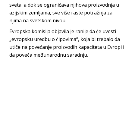
sveta, a dok se ograničava njihova proizvodnja u
azijskim zemljama, sve više raste potražnja za
njima na svetskom nivou.
Evropska komisija objavila je ranije da će uvesti
„evropsku uredbu o čipovima“, koja bi trebalo da
utiče na povećanje proizvodih kapaciteta u Evropi i
da poveća međunarodnu saradnju.