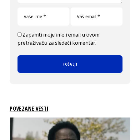
Zapamti moje ime i email u ovom
pretraživaču za sledeći komentar.
POVEZANE VESTI