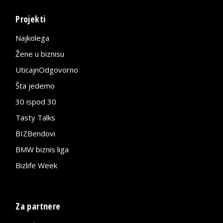
Projekti
Najkolega
Žene u biznisu
UticajnOdgovorno
Šta jedemo
30 ispod 30
Tasty Talks
BIZBendovi
BMW biznis liga
Bizlife Week
Za partnere