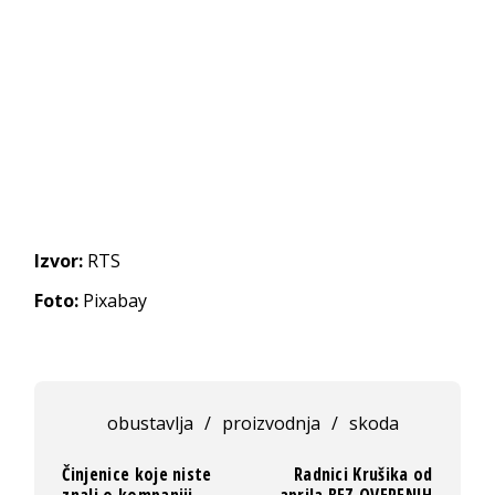
Izvor:
RTS
Foto:
Pixabay
obustavlja
/
proizvodnja
/
skoda
Činjenice koje niste
Radnici Krušika od