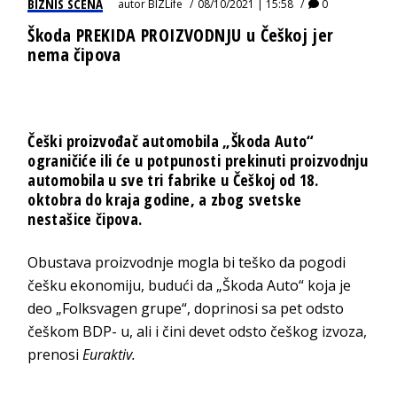
BIZNIS SCENA
autor
BIZLife
08/10/2021 | 15:58
0
Škoda PREKIDA PROIZVODNJU u Češkoj jer
nema čipova
Češki proizvođač automobila „Škoda Auto“
ograničiće ili će u potpunosti prekinuti proizvodnju
automobila u sve tri fabrike u Češkoj od 18.
oktobra do kraja godine, a zbog svetske
nestašice čipova.
Obustava proizvodnje mogla bi teško da pogodi
češku ekonomiju, budući da „Škoda Auto“ koja je
deo „Folksvagen grupe“, doprinosi sa pet odsto
češkom BDP- u, ali i čini devet odsto češkog izvoza,
prenosi
Euraktiv.