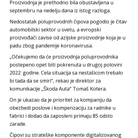
Proizvodnja je prethodno bila obustavljena u
septembru na nedelju dana iz istog razloga.
Nedostatak poluprovodnih čipova pogodio je čitav
automobilski sektor u svetu, a evropski
proizvođači zavise od azijske proizvodnje koja je u
padu zbog pandemije koronavirusa.
„Očekujemo da će proizvodnja poluprovodnika
postepeno opet biti pokrenuta u drugoj polovini
2022. godine. Cela situacija sa nestašicom trebalo
bi tada da se smiri“, rekao je direktor za
komunikacije „Škoda Auta“ Tomaš Kotera.
On je ukazao da je prioritet za kompaniju da
obezbedi poslove i kompenzaciju za radnike u
fabrici i dodao da zaposleni primaju 85 odsto
zarade.
Čipovi su strateške komponente digitalizovanog