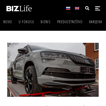
NOVO
U FOKUSU
BIZNIS
PREDUZETNIŠTVO
KARIJERA