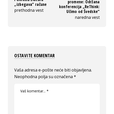
promene: Održana
„izbegava“ račune
konferencija „ReThink:
prethodna vest
Učimo od Švedske“
naredna vest
OSTAVITE KOMENTAR
Vaša adresa e-pošte neće biti objavljena.
Neophodna polja su označena
*