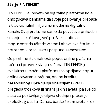
Šta je FINTENSE?
FINTENSE je inovativna digitalna platforma koja
omogućava bankama da svoje poslovanje prebace
iz tradicionalnih filijala na moderne digitalne
kanale. Ovaj prelaz ne samo da povećava prihode i
smanjuje troškove, već pruža klijentima
mogućnost da uštede vreme i obave sve što im je
potrebno – brzo, lako i potpuno samostalno.
Od prvih funkcionalnosti poput online plaćanja
računa i provere stanja računa, FINTENSE je
evoluirao u moćnu platformu sa opcijama poput
online otvaranja računa, online kredita,
personalnog upravljanja finansijama (PFM),
pregleda troškova ili finansijskih saveta, pa sve do
alata za postavljanje ciljeva štednje i praćenje
ekološkog otiska. Danas, banke širom sveta kroz