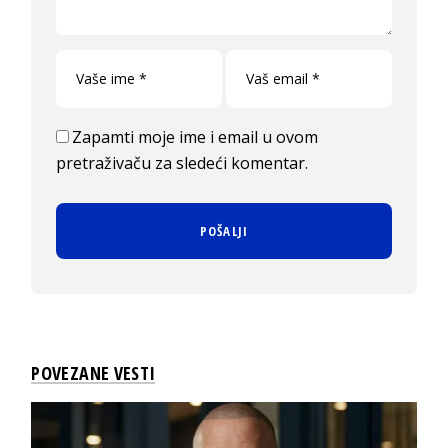
Zapamti moje ime i email u ovom
pretraživaču za sledeći komentar.
POVEZANE VESTI