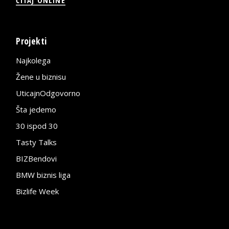
Projekti
Najkolega
Žene u biznisu
UticajnOdgovorno
Šta jedemo
30 ispod 30
Tasty Talks
BIZBendovi
BMW biznis liga
Bizlife Week