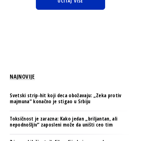
UČITAJ VIŠE
NAJNOVIJE
Svetski strip-hit koji deca obožavaju: „Zeka protiv
majmuna“ konačno je stigao u Srbiju
Toksičnost je zarazna: Kako jedan „briljantan, ali
nepodnošljiv“ zaposleni može da uništi ceo tim