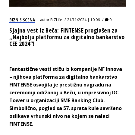
BIZNIS SCENA
autor
BIZLife
21/11/2024 | 10:06
0
Sjajna vest iz Beča: FINTENSE proglašen za
„Najbolju platformu za digitalno bankarstvo
CEE 2024“!
Fantastične vesti stižu iz kompanije NF Innova
– njihova platforma za digitalno bankarstvo
FINTENSE osvojila je prestižnu nagradu na
ceremoniji održanoj u Beču, u impresivnoj DC
Tower u organizaciji SME Banking Club.
Simbolično, pogled sa 57. sprata kule savršeno
oslikava vrhunski nivo na kojem se nalazi
FINTENSE.