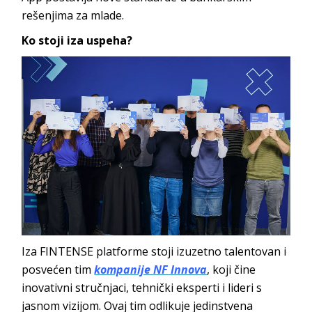
rešenjima za mlade.
Ko stoji iza uspeha?
Iza FINTENSE platforme stoji izuzetno talentovan i
posvećen tim
kompanije
NF Innova
, koji čine
inovativni stručnjaci, tehnički eksperti i lideri s
jasnom vizijom. Ovaj tim odlikuje jedinstvena