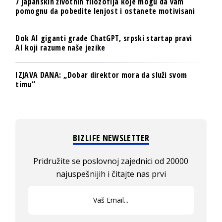
7 japanskih životnih filozofija koje mogu da vam
pomognu da pobedite lenjost i ostanete motivisani
Dok AI giganti grade ChatGPT, srpski startap pravi
AI koji razume naše jezike
IZJAVA DANA: „Dobar direktor mora da služi svom
timu“
BIZLIFE NEWSLETTER
Pridružite se poslovnoj zajednici od 20000
najuspešnijih i čitajte nas prvi