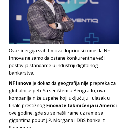
Ova sinergija svih timova doprinosi tome da NF
Innova ne samo da ostane konkurentna već i
postavlja standarde u industriji digitalnog
bankarstva.
NF Innova
je dokaz da geografija nije prepreka za
globalni uspeh. Sa sedištem u Beogradu, ova
kompanija niže uspehe koji uključuju i ulazak u
finale prestižnog
Finovate takmičenja u Americi
ove godine, gde su se našli rame uz rame sa
gigantima poput J.P. Morgana i DBS banke iz
Singapura.