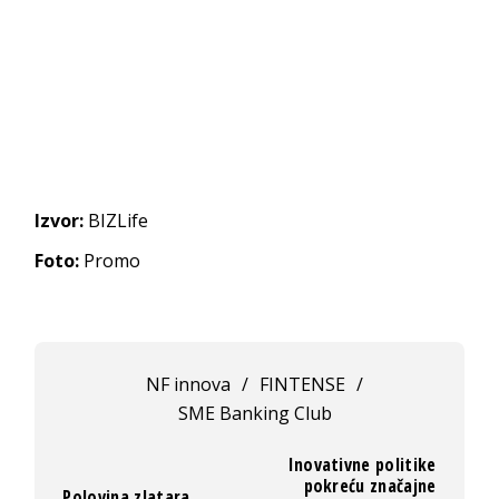
Izvor:
BIZLife
Foto:
Promo
NF innova
/
FINTENSE
/
SME Banking Club
Inovativne politike
pokreću značajne
Polovina zlatara