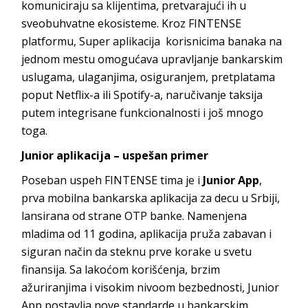
komuniciraju sa klijentima, pretvarajući ih u
sveobuhvatne ekosisteme. Kroz FINTENSE
platformu, Super aplikacija korisnicima banaka na
jednom mestu omogućava upravljanje bankarskim
uslugama, ulaganjima, osiguranjem, pretplatama
poput Netflix-a ili Spotify-a, naručivanje taksija
putem integrisane funkcionalnosti i još mnogo
toga.
Junior aplikacija – uspešan primer
Poseban uspeh FINTENSE tima je i
Junior App
,
prva mobilna bankarska aplikacija za decu u Srbiji,
lansirana od strane OTP banke. Namenjena
mladima od 11 godina, aplikacija pruža zabavan i
siguran način da steknu prve korake u svetu
finansija. Sa lakoćom korišćenja, brzim
ažuriranjima i visokim nivoom bezbednosti, Junior
App postavlja nove standarde u bankarskim