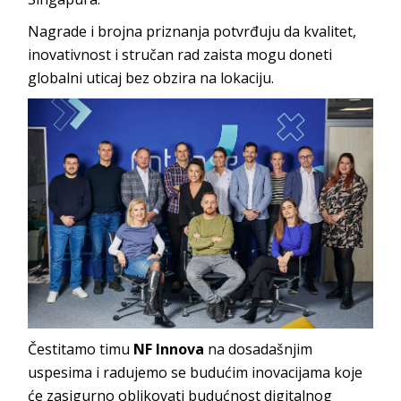
Nagrade i brojna priznanja potvrđuju da kvalitet,
inovativnost i stručan rad zaista mogu doneti
globalni uticaj bez obzira na lokaciju.
Čestitamo timu
NF Innova
na dosadašnjim
uspesima i radujemo se budućim inovacijama koje
će zasigurno oblikovati budućnost digitalnog