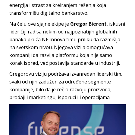
energija i strast za kreiranjem rešenja koja
transformišu digitalno bankarstvo.
Na čelu ove sjajne ekipe je
Gregor Bierent
, iskusni
lider čiji rad sa nekim od najpoznatijih globalnih
banaka pruža NF Innova timu priliku da razmišlja
na svetskom nivou. Njegova vizija omogućava
kompaniji da razvija platformu koja nije samo
korak ispred, već postavlja standarde u industriji.
Gregorovu viziju podržava izvanredan liderski tim,
svaki od njih zadužen za određene segmente
kompanije, bilo da je reč o razvoju proizvoda,
prodaji i marketingu, isporuci ili operacijama.