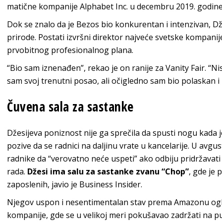
matične kompanije Alphabet Inc. u decembru 2019. godine
Dok se znalo da je Bezos bio konkurentan i intenzivan, Dž
prirode. Postati izvršni direktor najveće svetske kompanij
prvobitnog profesionalnog plana.
“Bio sam iznenađen”, rekao je on ranije za Vanity Fair. “N
sam svoj trenutni posao, ali očigledno sam bio polaskan 
Čuvena sala za sastanke
Džesijeva poniznost nije ga sprečila da spusti nogu kada je
pozive da se radnici na daljinu vrate u kancelarije. U avgu
radnike da “verovatno neće uspeti” ako odbiju pridržavat
rada.
Džesi ima salu za sastanke zvanu “Chop”
, gde je 
zaposlenih, javio je Business Insider.
Njegov uspon i nesentimentalan stav prema Amazonu ogl
kompanije, gde se u velikoj meri pokušavao zadržati na pu