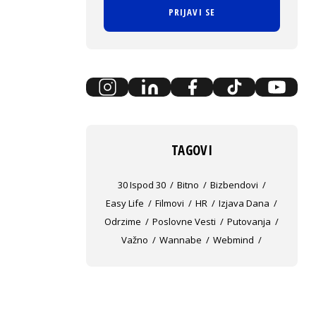
PRIJAVI SE
TAGOVI
30 Ispod 30
Bitno
Bizbendovi
Easy Life
Filmovi
HR
Izjava Dana
Odrzime
Poslovne Vesti
Putovanja
Važno
Wannabe
Webmind