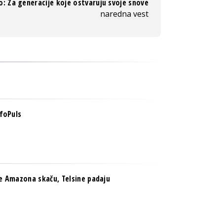
: Za generacije koje ostvaruju svoje snove
naredna vest
nfoPuls
ije Amazona skaču, Telsine padaju