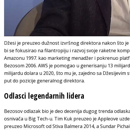
Džesi je preuzeo dužnost izvršnog direktora nakon što j
bi se fokusirao na filantropiju i razvoj svoje raketne komp
Amazonu 1997. kao marketing menadžer i pokrenuo plat
Bezosom 2006. AWS je pomogao u generisanju 13 milijar
milijardu dolara u 2020, što mu je, zajedno sa Džesijevim 
put do pozicije generalnog direktora.
Odlasci legendarnih lidera
Bezosov odlazak bio je deo decenija dugog trenda odlaska 
osnivača u Big Tech-u. Tim Kuk preuzeo je Appleove uzde 
preuzeo Microsoft od Stiva Balmera 2014, a Sundar Pichai