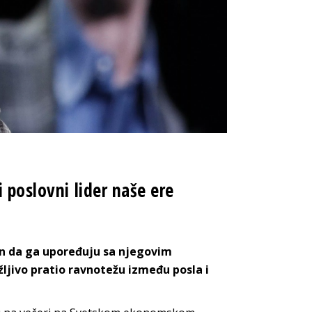
 poslovni lider naše ere
an da ga upoređuju sa njegovim
ažljivo pratio ravnotežu između posla i