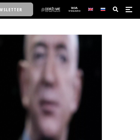
WSLETTER
E/SCHOOL
E/SCHOOL
A
A