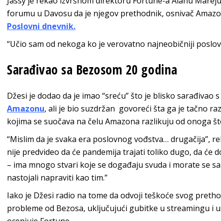
Jassy je rekao izvršnom direktoru Fortune-a Alanu Mare
forumu u Davosu da je njegov prethodnik, osnivač Amazon
Poslovni dnevnik.
“Učio sam od nekoga ko je verovatno najneobičniji poslovni
Sarađivao sa Bezosom 20 godina
Džesi je dodao da je imao “sreću” što je blisko sarađivao 
Amazonu
, ali je bio suzdržan govoreći šta ga je tačno ra
kojima se suočava na čelu Amazona razlikuju od onoga što
“Mislim da je svaka era poslovnog vođstva… drugačija”, rek
nije predvideo da će pandemija trajati toliko dugo, da će doć
– ima mnogo stvari koje se događaju svuda i morate se sa
nastojali napraviti kao tim.”
Iako je Džesi radio na tome da odvoji teškoće svog pretho
probleme od Bezosa, uključujući gubitke u streamingu i u
ocenjuje Fortune.