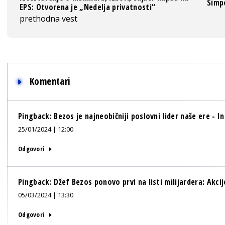
Simpo
EPS: Otvorena je „Nedelja privatnosti“
prethodna vest
Komentari
Pingback:
Bezos je najneobičniji poslovni lider naše ere - I
25/01/2024 | 12:00
Odgovori
Pingback:
Džef Bezos ponovo prvi na listi milijardera: Akc
05/03/2024 | 13:30
Odgovori