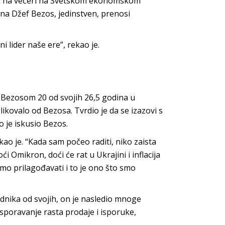
ju na večeri na Svetskom ekonomskom
a Džef Bezos, jedinstven, prenosi
 lider naše ere”, rekao je.
s Bezosom 20 od svojih 26,5 godina u
zlikovalo od Bezosa. Tvrdio je da se izazovi s
 je iskusio Bezos.
ao je. “Kada sam počeo raditi, niko zaista
i Omikron, doći će rat u Ukrajini i inflacija
mo prilagođavati i to je ono što smo
dnika od svojih, on je nasledio mnoge
sporavanje rasta prodaje i isporuke,