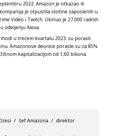
eptembru 2022. Amazon je otkazao ili
 kompanija je otpustila stotine zaposlenih u
me Video i Twitch. Ukinuo je 27.000 radnih
u odeljenju Alexa.
Prihodi u trećem kvartalu 2023. su porasli
dinu. Amazonove deonice porasle su za 85%
žišnom kapitalizacijom od 1,60 biliona.
Dzesi
/
šef Amazona
/
direktor