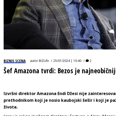
BIZNIS SCENA
autor
BIZLife
25/01/2024 | 10:40
2
Šef Amazona tvrdi: Bezos je najneobičniji
Izvršni direktor Amazona Endi Džesi nije zainteresov
prethodnikom koji je nosio kaubojski šešir i koji je p
života.