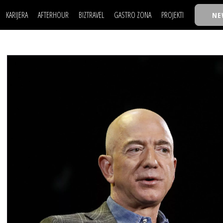
KARIJERA
AFTERHOUR
BIZTRAVEL
GASTRO ZONA
PROJEKTI
NE
POSAO
FILM I SCENA
NAJKOLEGA
LJUDI (HR)
KNJIGE
TASTY TALKS
POSAO
FILM I SCENA
NAJKOLEGA
JE
MOJ UGAO
AUTO SVET
30 ISPOD 30
LJUDI (HR)
KNJIGE
TASTY TALKS
USAVRŠAVANJE
STIL
BACK TO OFFIC
JE
MOJ UGAO
AUTO SVET
30 ISPOD 30
KNOW-HOW
WELLBEING
BIZBENDOVI
USAVRŠAVANJE
STIL
BACK TO OFFIC
BIZKOLEGIJUM
KNOW-HOW
WELLBEING
BIZBENDOVI
BMW BIZNIS LIG
BIZKOLEGIJUM
BIZLIFE WEEK
BMW BIZNIS LIG
IZJAVA GODINE
BIZLIFE WEEK
IZJAVA GODINE