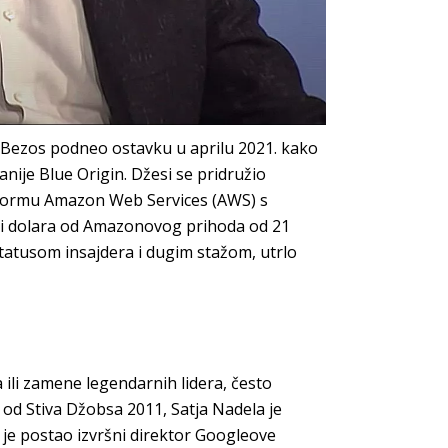
e Bezos podneo ostavku u aprilu 2021. kako
anije Blue Origin. Džesi se pridružio
formu Amazon Web Services (AWS) s
di dolara od Amazonovog prihoda od 21
statusom insajdera i dugim stažom, utrlo
ili zamene legendarnih lidera, često
od Stiva Džobsa 2011, Satja Nadela je
 je postao izvršni direktor Googleove