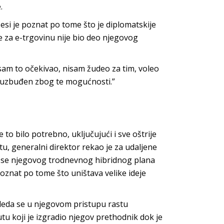
.
esi je poznat po tome što je diplomatskije
e za e-trgovinu nije bio deo njegovog
isam to očekivao, nisam žudeo za tim, voleo
i uzbuđen zbog te mogućnosti.”
 to bilo potrebno, uključujući i sve oštrije
stu, generalni direktor rekao je za udaljene
i se njegovog trodnevnog hibridnog plana
poznat po tome što uništava velike ideje
eda se u njegovom pristupu rastu
tu koji je izgradio njegov prethodnik dok je