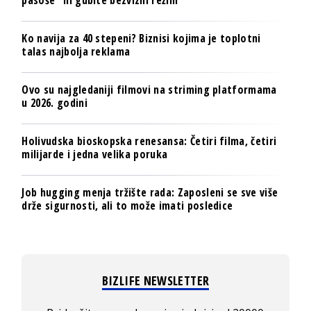
pasoše“ ili gubite bezvizni režim
Ko navija za 40 stepeni? Biznisi kojima je toplotni
talas najbolja reklama
Ovo su najgledaniji filmovi na striming platformama
u 2026. godini
Holivudska bioskopska renesansa: Četiri filma, četiri
milijarde i jedna velika poruka
Job hugging menja tržište rada: Zaposleni se sve više
drže sigurnosti, ali to može imati posledice
BIZLIFE NEWSLETTER