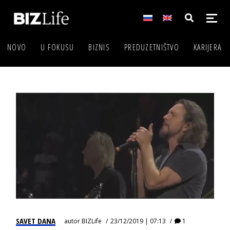
NOVO
U FOKUSU
BIZNIS
PREDUZETNIŠTVO
KARIJERA
SAVET DANA
autor
BIZLife
23/12/2019 | 07:13
1