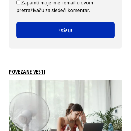
Zapamti moje ime i email u ovom
pretraživaču za sledeći komentar.
POVEZANE VESTI