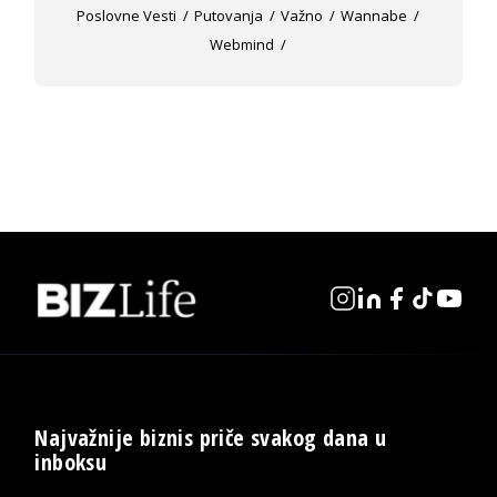
Poslovne Vesti
Putovanja
Važno
Wannabe
Webmind
Najvažnije biznis priče svakog dana u
inboksu