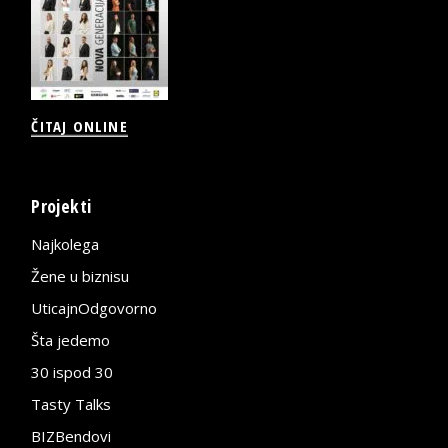
ČITAJ ONLINE
Projekti
Najkolega
Žene u biznisu
UticajnOdgovorno
Šta jedemo
30 ispod 30
Tasty Talks
BIZBendovi