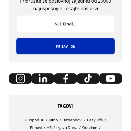
Pridružite se poslovnoj zajednici od 20000
najuspešnijih i čitajte nas prvi
PRIJAVI SE
TAGOVI
30 Ispod 30
Bitno
Bizbendovi
Easy Life
Filmovi
HR
Izjava Dana
Odrzime