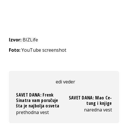
Izvor:
BIZLife
Foto:
YouTube screenshot
edi veder
SAVET DANA: Frenk
SAVET DANA: Mao Ce-
Sinatra vam poručuje
tung i knjige
šta je najbolja osveta
naredna vest
prethodna vest