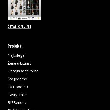
ČITAJ ONLINE
Projekti
Najkolega
Žene u biznisu
UticajnOdgovorno
Šta jedemo
30 ispod 30
Tasty Talks
BIZBendovi