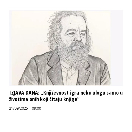
IZJAVA DANA: „Književnost igra neku ulogu samo u
životima onih koji čitaju knjige“
21/09/2025 | 09:00