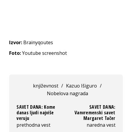
Izvor:
Brainyqoutes
Foto:
Youtube screenshot
književnost
/
Kazuo Išiguro
/
Nobelova nagrada
SAVET DANA: Kome
SAVET DANA:
danas ljudi najviše
Vanvremenski savet
veruju
Margaret Tačer
prethodna vest
naredna vest