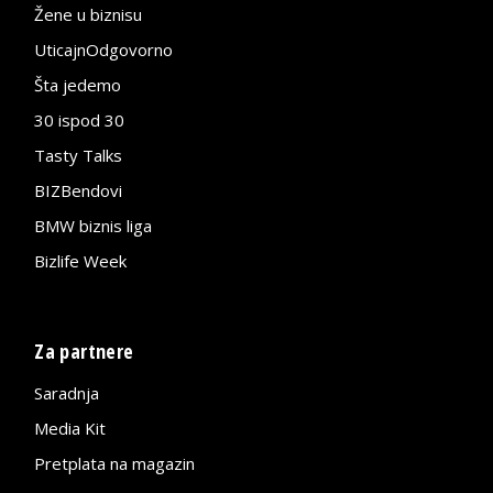
Žene u biznisu
UticajnOdgovorno
Šta jedemo
30 ispod 30
Tasty Talks
BIZBendovi
BMW biznis liga
Bizlife Week
Za partnere
Saradnja
Media Kit
Pretplata na magazin