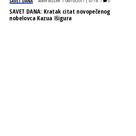
SAVET DANA
autor
BIZLife
06/10/2017 | 07:18
0
SAVET DANA: Kratak citat novopečenog
nobelovca Kazua Išigura