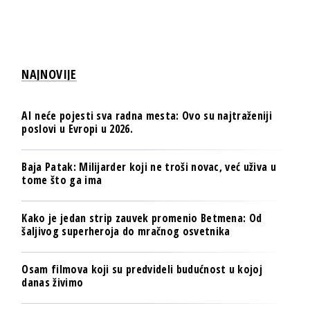
NAJNOVIJE
AI neće pojesti sva radna mesta: Ovo su najtraženiji
poslovi u Evropi u 2026.
Baja Patak: Milijarder koji ne troši novac, već uživa u
tome što ga ima
Kako je jedan strip zauvek promenio Betmena: Od
šaljivog superheroja do mračnog osvetnika
Osam filmova koji su predvideli budućnost u kojoj
danas živimo