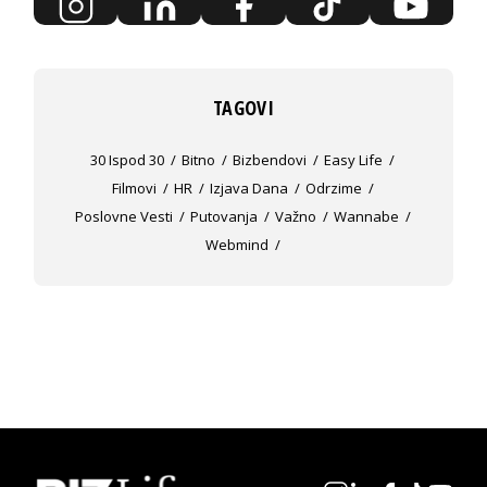
TAGOVI
30 Ispod 30
Bitno
Bizbendovi
Easy Life
Filmovi
HR
Izjava Dana
Odrzime
Poslovne Vesti
Putovanja
Važno
Wannabe
Webmind