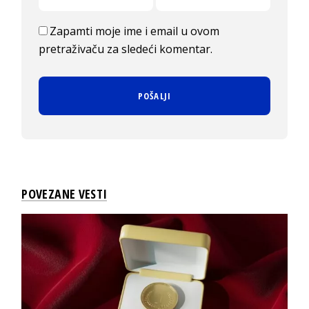
Zapamti moje ime i email u ovom
pretraživaču za sledeći komentar.
POVEZANE VESTI