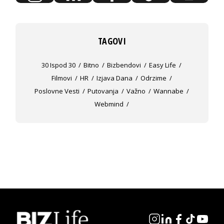
TAGOVI
30 Ispod 30
Bitno
Bizbendovi
Easy Life
Filmovi
HR
Izjava Dana
Odrzime
Poslovne Vesti
Putovanja
Važno
Wannabe
Webmind