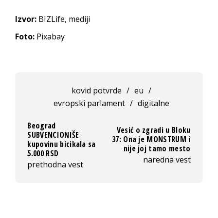
Izvor:
BIZLife, mediji
Foto:
Pixabay
kovid potvrde
/
eu
/
evropski parlament
/
digitalne
Beograd
Vesić o zgradi u Bloku
SUBVENCIONIŠE
37: Ona je MONSTRUM i
kupovinu bicikala sa
nije joj tamo mesto
5.000 RSD
naredna vest
prethodna vest