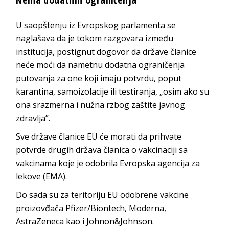
U saopštenju iz Evropskog parlamenta se
naglašava da je tokom razgovara između
institucija, postignut dogovor da države članice
neće moći da nametnu dodatna ograničenja
putovanja za one koji imaju potvrdu, poput
karantina, samoizolacije ili testiranja, „osim ako su
ona srazmerna i nužna rzbog zaštite javnog
zdravlja”.
Sve države članice EU će morati da prihvate
potvrde drugih država članica o vakcinaciji sa
vakcinama koje je odobrila Evropska agencija za
lekove (EMA).
Do sada su za teritoriju EU odobrene vakcine
proizovđača Pfizer/Biontech, Moderna,
AstraZeneca kao i Johnon&Johnson.