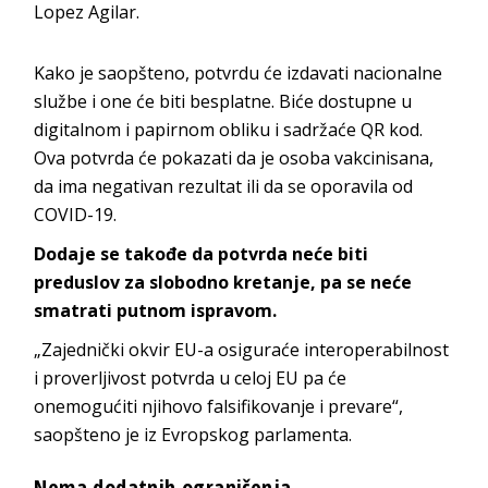
Lopez Agilar.
Kako je saopšteno, potvrdu će izdavati nacionalne
službe i one će biti besplatne. Biće dostupne u
digitalnom i papirnom obliku i sadržaće QR kod.
Ova potvrda će pokazati da je osoba vakcinisana,
da ima negativan rezultat ili da se oporavila od
COVID-19.
Dodaje se takođe da potvrda neće biti
preduslov za slobodno kretanje, pa se neće
smatrati putnom ispravom.
„Zajednički okvir EU-a osiguraće interoperabilnost
i proverljivost potvrda u celoj EU pa će
onemogućiti njihovo falsifikovanje i prevare“,
saopšteno je iz Evropskog parlamenta.
Nema dodatnih ograničenja