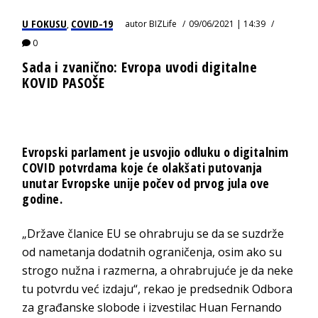
U FOKUSU
COVID-19
autor
BIZLife
09/06/2021 | 14:39
,
0
Sada i zvanično: Evropa uvodi digitalne
KOVID PASOŠE
Evropski parlament je usvojio odluku o digitalnim
COVID potvrdama koje će olakšati putovanja
unutar Evropske unije počev od prvog jula ove
godine.
„Države članice EU se ohrabruju se da se suzdrže
od nametanja dodatnih ograničenja, osim ako su
strogo nužna i razmerna, a ohrabrujuće je da neke
tu potvrdu već izdaju“, rekao je predsednik Odbora
za građanske slobode i izvestilac Huan Fernando