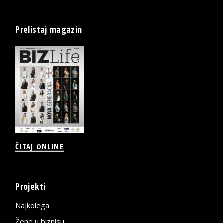
Prelistaj magazin
ČITAJ ONLINE
Projekti
Najkolega
Žene u biznisu