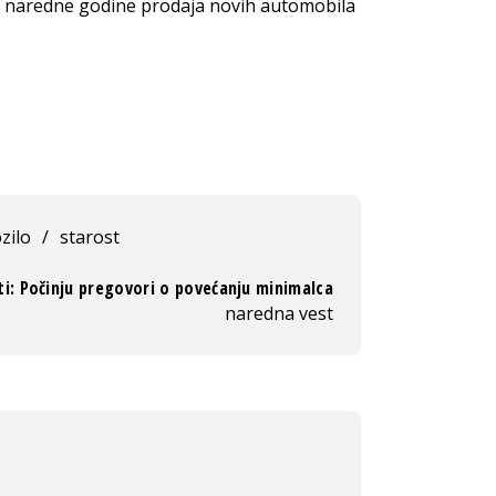
e naredne godine prodaja novih automobila
zilo
/
starost
ti: Počinju pregovori o povećanju minimalca
naredna vest