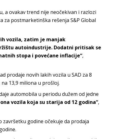
, a ovakav trend nije neočekivan i razlozi
ra za postmarketinška rešenja S&P Global
vih vozila, zatim je manjak
ištu autoindustrije. Dodatni pritisak se
matnih stopa i povećane inflacije“
,
d prodaje novih lakih vozila u SAD za 8
 na 13,9 miliona u prošloj.
rodaje automobila u periodu dužem od jedne
na vozila koja su starija od 12 godina“
,
 po završetku godine očekuje da prodaja
 godine.