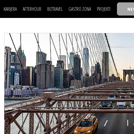
KARIJERA
AFTERHOUR
BIZTRAVEL
GASTRO ZONA
PROJEKTI
NE
POSAO
FILM I SCENA
NAJKOLEGA
LJUDI (HR)
KNJIGE
TASTY TALKS
POSAO
FILM I SCENA
NAJKOLEGA
JE
MOJ UGAO
AUTO SVET
30 ISPOD 30
LJUDI (HR)
KNJIGE
TASTY TALKS
USAVRŠAVANJE
STIL
BACK TO OFFIC
JE
MOJ UGAO
AUTO SVET
30 ISPOD 30
KNOW-HOW
WELLBEING
BIZBENDOVI
USAVRŠAVANJE
STIL
BACK TO OFFIC
BIZKOLEGIJUM
KNOW-HOW
WELLBEING
BIZBENDOVI
BMW BIZNIS LIG
BIZKOLEGIJUM
BIZLIFE WEEK
BMW BIZNIS LIG
IZJAVA GODINE
BIZLIFE WEEK
IZJAVA GODINE