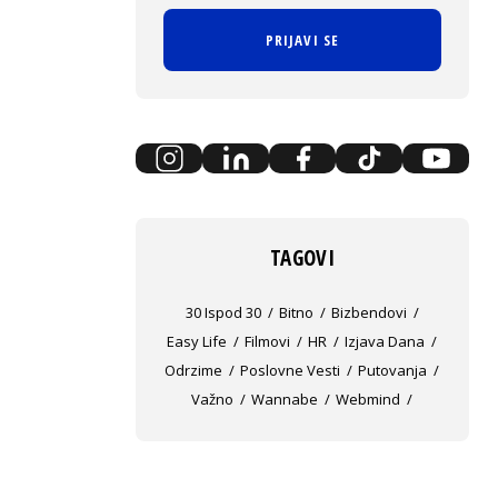
PRIJAVI SE
TAGOVI
30 Ispod 30
Bitno
Bizbendovi
Easy Life
Filmovi
HR
Izjava Dana
Odrzime
Poslovne Vesti
Putovanja
Važno
Wannabe
Webmind