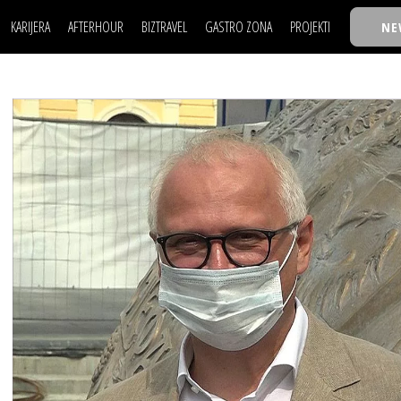
KARIJERA
AFTERHOUR
BIZTRAVEL
GASTRO ZONA
PROJEKTI
NE
POSAO
FILM I SCENA
NAJKOLEGA
LJUDI (HR)
KNJIGE
TASTY TALKS
POSAO
FILM I SCENA
NAJKOLEGA
JE
MOJ UGAO
AUTO SVET
30 ISPOD 30
LJUDI (HR)
KNJIGE
TASTY TALKS
USAVRŠAVANJE
STIL
BACK TO OFFIC
JE
MOJ UGAO
AUTO SVET
30 ISPOD 30
KNOW-HOW
WELLBEING
BIZBENDOVI
USAVRŠAVANJE
STIL
BACK TO OFFIC
BIZKOLEGIJUM
KNOW-HOW
WELLBEING
BIZBENDOVI
BMW BIZNIS LIG
BIZKOLEGIJUM
BIZLIFE WEEK
BMW BIZNIS LIG
IZJAVA GODINE
BIZLIFE WEEK
IZJAVA GODINE