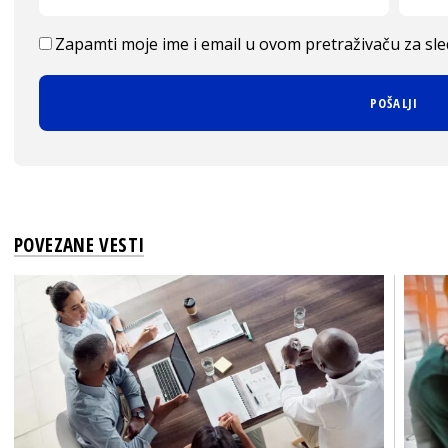
Zapamti moje ime i email u ovom pretraživaču za sl
POVEZANE VESTI