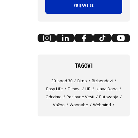
PRIJAVI SE
TAGOVI
30 Ispod 30
Bitno
Bizbendovi
Easy Life
Filmovi
HR
Izjava Dana
Odrzime
Poslovne Vesti
Putovanja
Važno
Wannabe
Webmind