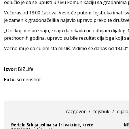
odlučio je da se upusti u živu komunikaciju sa građanima
Večeras od 18:00 časova, Vesić će putem Fejsbuka imati sv
je zamenik gradonačelika najavio upravo preko te društv
„Oni koji me poznaju, znaju da nikada ne odbijam dijalog.
prethodnih godina, upravo su bile rezultat dijaloga koji 
Važno mi je da čujem šta misliš. Vidimo se danas od 18.00“
Izvor:
BIZLife
Foto:
screenshot
razgovor
/
fejsbuk
/
dijal
Đerlek: Srbija jedina sa tri vakcine, kreće
NI