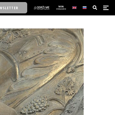
WSLETTER
E/SCHOOL
E/SCHOOL
A
A