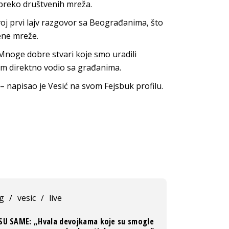
 preko društvenih mreža.
oj prvi lajv razgovor sa Beograđanima, što
ene mreže.
 Mnoge dobre stvari koje smo uradili
sam direktno vodio sa građanima.
 – napisao je Vesić na svom Fejsbuk profilu.
og
/
vesic
/
live
SU SAME: „Hvala devojkama koje su smogle