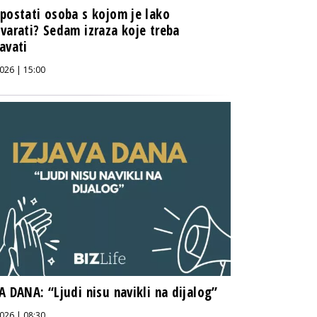
postati osoba s kojom je lako
varati? Sedam izraza koje treba
avati
026 | 15:00
A DANA: “Ljudi nisu navikli na dijalog”
026 | 08:30