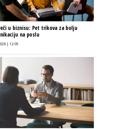
eči u biznisu: Pet trikova za bolju
ikaciju na poslu
026 | 12:05