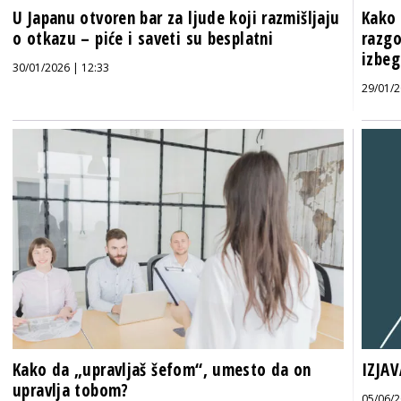
U Japanu otvoren bar za ljude koji razmišljaju
Kako 
o otkazu – piće i saveti su besplatni
razgo
izbeg
30/01/2026 | 12:33
29/01/2
Kako da „upravljaš šefom“, umesto da on
IZJAV
upravlja tobom?
05/06/2