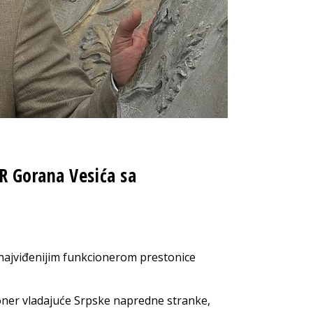
R Gorana Vesića sa
 najviđenijim funkcionerom prestonice
oner vladajuće Srpske napredne stranke,