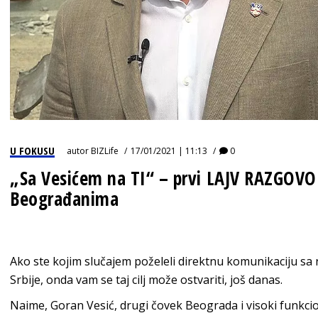
U FOKUSU
autor
BIZLife
17/01/2021 | 11:13
0
„Sa Vesićem na TI“ – prvi LAJV RAZGOVO
Beograđanima
Ako ste kojim slučajem poželeli direktnu komunikaciju sa
Srbije, onda vam se taj cilj može ostvariti, još danas.
Naime, Goran Vesić, drugi čovek Beograda i visoki funkci