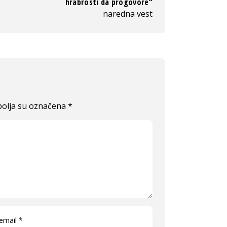
hrabrosti da progovore“
naredna vest
olja su označena
*