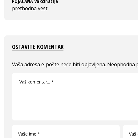
POJAČANA vakcinacija
prethodna vest
OSTAVITE KOMENTAR
Vaša adresa e-pošte neće biti objavljena.
Neophodna p