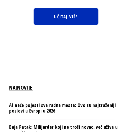
UČITAJ VIŠE
NAJNOVIJE
AI neće pojesti sva radna mesta: Ovo su najtraženiji
poslovi u Evropi u 2026.
Baja Patak: Milijarder koji ne troši novac, već uživa u