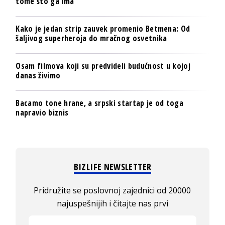
tome što ga ima
Kako je jedan strip zauvek promenio Betmena: Od
šaljivog superheroja do mračnog osvetnika
Osam filmova koji su predvideli budućnost u kojoj
danas živimo
Bacamo tone hrane, a srpski startap je od toga
napravio biznis
BIZLIFE NEWSLETTER
Pridružite se poslovnoj zajednici od 20000
najuspešnijih i čitajte nas prvi