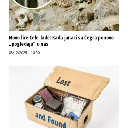
Novo lice Ćele-kule: Kada junaci sa Čegra ponovo
„pogledaju“ u nas
05/12/2025 | 10:30