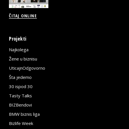
ČITAJ ONLINE
Projekti
Najkolega
Žene u biznisu
UticajnOdgovorno
Šta jedemo
30 ispod 30
Tasty Talks
BIZBendovi
BMW biznis liga
Bizlife Week