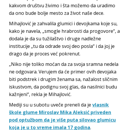
kakvom društvu živimo i šta možemo da uradimo
da ono bude bolje mesto za život naše dece.
Mihajlović je zahvalila glumici i devojkama koje su,
kako je navela, „smogle hrabrosti da progovore“, a
dodala je da su tužilaštvo i druge nadležne
institucije „tu da odrade svoj deo posla“ i da joj je
drago da je proces već pokrenut.
„Niko nije toliko moćan da za svoja sramna nedela
ne odgovara. Verujem da će primer ovih devojaka
biti podstrek i drugim ženama sa, nažalost sličnim
iskustvom, da podignu svoj glas, da nasilnici budu
kažnjeni“, rekla je Mihajlović.
Mediji su u subotu uveče preneli da je
vlasnik
škole glume Miroslav Mika Aleksić priveden
pod optužbom da je više puta silovao glumicu
koja je u to vreme imala 17 godina
.