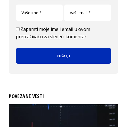
Zapamti moje ime i email u ovom
pretraživaču za sledeći komentar.
POVEZANE VESTI