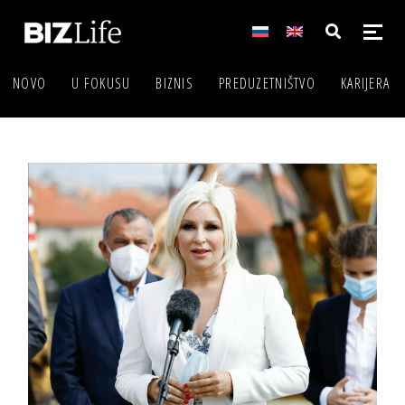
NOVO
U FOKUSU
BIZNIS
PREDUZETNIŠTVO
KARIJERA