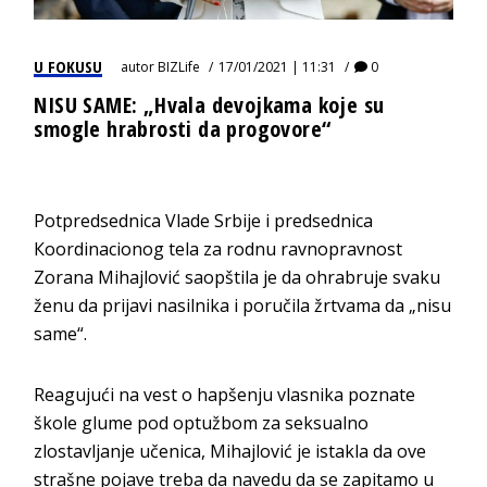
U FOKUSU
autor
BIZLife
17/01/2021 | 11:31
0
NISU SAME: „Hvala devojkama koje su
smogle hrabrosti da progovore“
Potpredsednica Vlade Srbije i predsednica
Кoordinacionog tela za rodnu ravnopravnost
Zorana Mihajlović saopštila je da ohrabruje svaku
ženu da prijavi nasilnika i poručila žrtvama da „nisu
same“.
Reagujući na vest o hapšenju vlasnika poznate
škole glume pod optužbom za seksualno
zlostavljanje učenica, Mihajlović je istakla da ove
strašne pojave treba da navedu da se zapitamo u