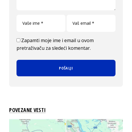
Zapamti moje ime i email u ovom
pretraživaču za sledeći komentar.
POVEZANE VESTI