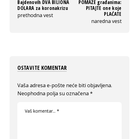
Bajdenovih DVA BILIONA
POMAŽE građanima:
DOLARA za koronakrizu
PITAJTE one koje
PLAĆATE
prethodna vest
naredna vest
OSTAVITE KOMENTAR
Vaša adresa e-pošte neće biti objavljena.
Neophodna polja su označena
*