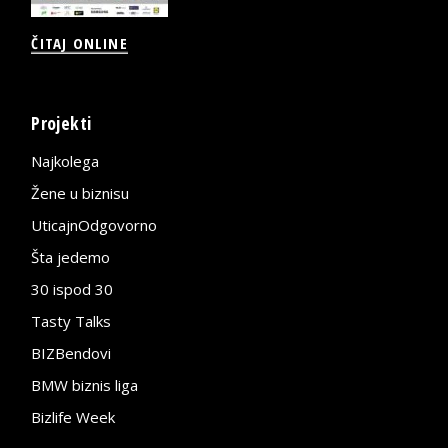
ČITAJ ONLINE
Projekti
Najkolega
Žene u biznisu
UticajnOdgovorno
Šta jedemo
30 ispod 30
Tasty Talks
BIZBendovi
BMW biznis liga
Bizlife Week