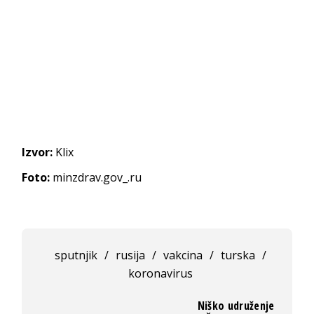
Izvor:
Klix
Foto:
minzdrav.gov_.ru
sputnjik
/
rusija
/
vakcina
/
turska
/
koronavirus
Niško udruženje