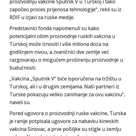
proizvodnju vakcine Sputnik V u Turskoj i tako
započeo proces prijenosa tehnologije“, rekli su iz
RDIF u izjavi za ruske medije.
Predstavnici fonda napomenuli su kako
potencijalni obim proizvodnje ruskih vakcina u
Turskoj može iznositi i više miliona doza na
godišnjem nivou, a zvaničnici dve zemlje već
razgovaraju o mogućem proširenju proizvodnje u
budućnosti.
„Vakcina „Sputnik V“ biće isporučena na tržištu u
Turskoj, ali i u drugim zemljama. Naši partneri iz
Turske pokazuju veliko zanimanje za ovu vakcinu“,
naveli su.
Pored ugovora o proizvodnji ruske vakcine, Turska
je ranije potpisala ugovore za nabavku kineskih
vakcina Sinovac, a prve pošiljke su stigle u zemlju