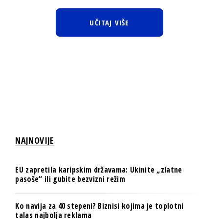
UČITAJ VIŠE
NAJNOVIJE
EU zapretila karipskim državama: Ukinite „zlatne
pasoše“ ili gubite bezvizni režim
Ko navija za 40 stepeni? Biznisi kojima je toplotni
talas najbolja reklama