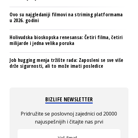
Ovo su najgledaniji filmovi na striming platformama
u 2026. godini
Holivudska bioskopska renesansa: Četiri filma, četiri
milijarde i jedna velika poruka
Job hugging menja tržište rada: Zaposleni se sve više
drže sigurnosti, ali to može imati posledice
BIZLIFE NEWSLETTER
Pridružite se poslovnoj zajednici od 20000
najuspešnijih i čitajte nas prvi