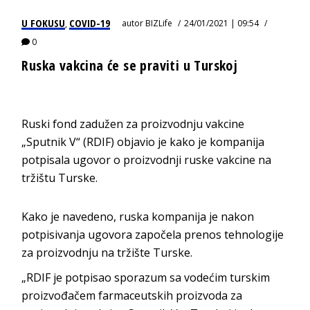
U FOKUSU
COVID-19
autor
BIZLife
24/01/2021 | 09:54
,
0
Ruska vakcina će se praviti u Turskoj
Ruski fond zadužen za proizvodnju vakcine
„Sputnik V“ (RDIF) objavio je kako je kompanija
potpisala ugovor o proizvodnji ruske vakcine na
tržištu Turske.
Kako je navedeno, ruska kompanija je nakon
potpisivanja ugovora započela prenos tehnologije
za proizvodnju na tržište Turske.
„RDIF je potpisao sporazum sa vodećim turskim
proizvođačem farmaceutskih proizvoda za