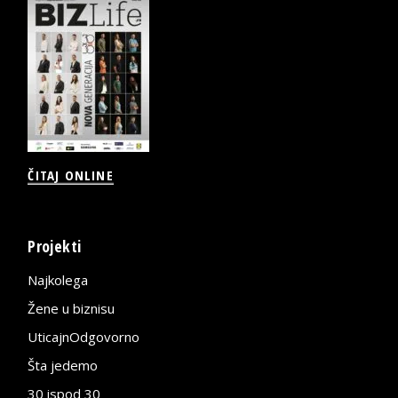
ČITAJ ONLINE
Projekti
Najkolega
Žene u biznisu
UticajnOdgovorno
Šta jedemo
30 ispod 30