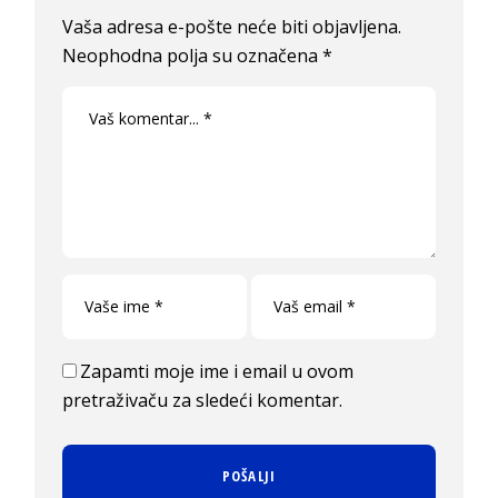
Vaša adresa e-pošte neće biti objavljena.
Neophodna polja su označena
*
Zapamti moje ime i email u ovom
pretraživaču za sledeći komentar.