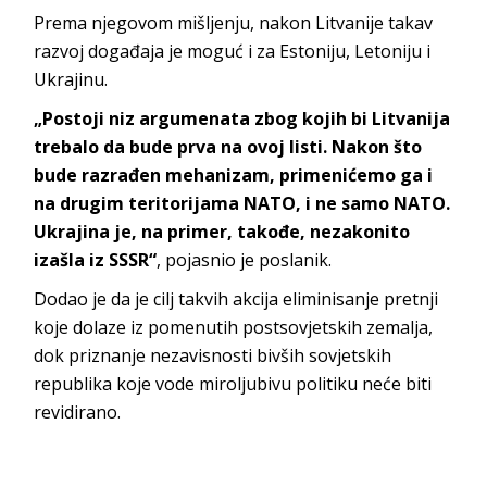
Prema njegovom mišljenju, nakon Litvanije takav
razvoj događaja je moguć i za Estoniju, Letoniju i
Ukrajinu.
„Postoji niz argumenata zbog kojih bi Litvanija
trebalo da bude prva na ovoj listi. Nakon što
bude razrađen mehanizam, primenićemo ga i
na drugim teritorijama NATO, i ne samo NATO.
Ukrajina je, na primer, takođe, nezakonito
izašla iz SSSR“
, pojasnio je poslanik.
Dodao je da je cilj takvih akcija eliminisanje pretnji
koje dolaze iz pomenutih postsovjetskih zemalja,
dok priznanje nezavisnosti bivših sovjetskih
republika koje vode miroljubivu politiku neće biti
revidirano.