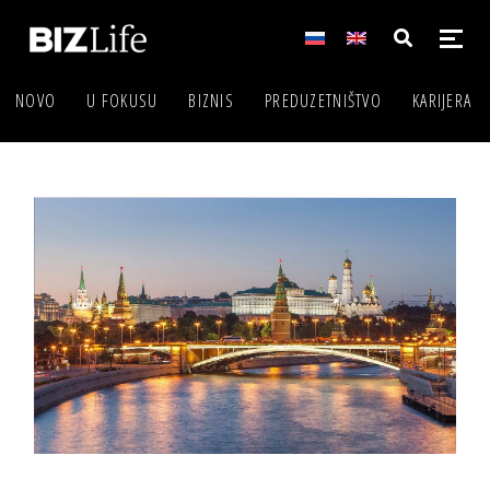
NOVO
U FOKUSU
BIZNIS
PREDUZETNIŠTVO
KARIJERA