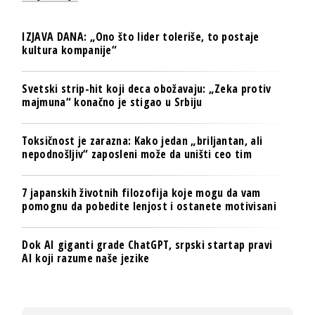
IZJAVA DANA: „Ono što lider toleriše, to postaje
kultura kompanije“
Svetski strip-hit koji deca obožavaju: „Zeka protiv
majmuna“ konačno je stigao u Srbiju
Toksičnost je zarazna: Kako jedan „briljantan, ali
nepodnošljiv“ zaposleni može da uništi ceo tim
7 japanskih životnih filozofija koje mogu da vam
pomognu da pobedite lenjost i ostanete motivisani
Dok AI giganti grade ChatGPT, srpski startap pravi
AI koji razume naše jezike