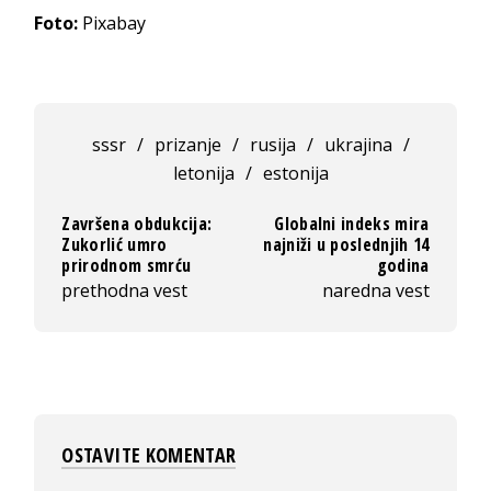
Foto:
Pixabay
sssr
/
prizanje
/
rusija
/
ukrajina
/
letonija
/
estonija
Završena obdukcija:
Globalni indeks mira
Zukorlić umro
najniži u poslednjih 14
prirodnom smrću
godina
prethodna vest
naredna vest
OSTAVITE KOMENTAR