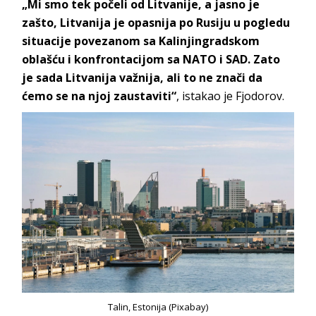
„Mi smo tek počeli od Litvanije, a jasno je
zašto, Litvanija je opasnija po Rusiju u pogledu
situacije povezanom sa Kalinjingradskom
oblašću i konfrontacijom sa NATO i SAD. Zato
je sada Litvanija važnija, ali to ne znači da
ćemo se na njoj zaustaviti“
, istakao je Fjodorov.
Talin, Estonija (Pixabay)