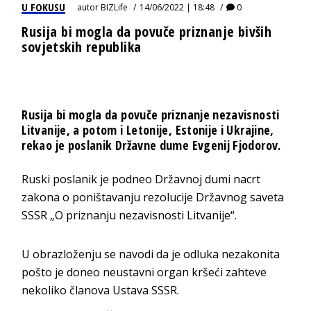
U FOKUSU
autor
BIZLife
14/06/2022 | 18:48
0
Rusija bi mogla da povuče priznanje bivših
sovjetskih republika
Rusija bi mogla da povuče priznanje nezavisnosti
Litvanije, a potom i Letonije, Estonije i Ukrajine,
rekao je poslanik Državne dume Evgenij Fjodorov.
Ruski poslanik je podneo Državnoj dumi nacrt
zakona o poništavanju rezolucije Državnog saveta
SSSR „O priznanju nezavisnosti Litvanije“.
U obrazloženju se navodi da je odluka nezakonita
pošto je doneo neustavni organ kršeći zahteve
nekoliko članova Ustava SSSR.