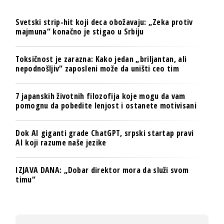
Svetski strip-hit koji deca obožavaju: „Zeka protiv
majmuna“ konačno je stigao u Srbiju
Toksičnost je zarazna: Kako jedan „briljantan, ali
nepodnošljiv“ zaposleni može da uništi ceo tim
7 japanskih životnih filozofija koje mogu da vam
pomognu da pobedite lenjost i ostanete motivisani
Dok AI giganti grade ChatGPT, srpski startap pravi
AI koji razume naše jezike
IZJAVA DANA: „Dobar direktor mora da služi svom
timu“