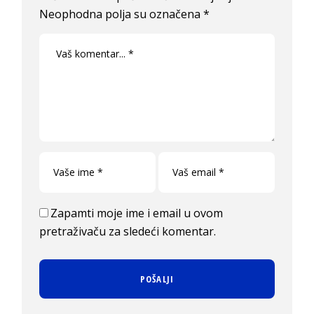
Neophodna polja su označena
*
Zapamti moje ime i email u ovom
pretraživaču za sledeći komentar.