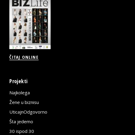
ČITAJ ONLINE
Projekti
Najkolega
Žene u biznisu
UticajnOdgovorno
Šta jedemo
30 ispod 30