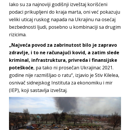
Iako su za najnoviji godišnji izveštaj korišćeni
podaci prikupljeni do kraja marta, oni već pokazuju
veliki uticaj ruskog napada na Ukrajinu na osećaj
bezbednosti ljudi, posebno u kombinaciji sa drugim
rizicima.
„Najveća povod za zabrinutost bilo je zapravo
zdravlje, i to ne računajući kovid, a zatim slede
kriminal, infrastruktura, privreda i finansijske
poteškoće
, pa tako ni prosečan Ukrajinac 2021.
godine nije razmišljao o ratu“, izjavio je Stiv Kilelea,
osnivač sidnejskog Instituta za ekonomiku i mir
(IEP), koji sastavlja izveštaj.