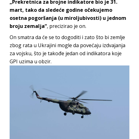
„Prekretnica za brojne indikatore bio je 31.
mart, tako da sledeće godine očekujemo
osetna pogoršanja (u miroljubivosti) u jednom
broju zemalja“
, precizirao je on.
On smatra da će se to dogoditi i zato što bi zemlje
zbog rata u Ukrajini mogle da povećaju izdvajanja
za vojsku, što je takođe jedan od indikatora koje
GPI uzima u obzir.