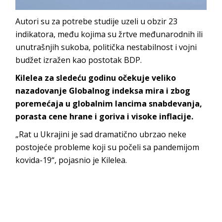
Autori su za potrebe studije uzeli u obzir 23
indikatora, među kojima su žrtve međunarodnih ili
unutrašnjih sukoba, politička nestabilnost i vojni
budžet izražen kao postotak BDP.
Kilelea za sledeću godinu očekuje veliko
nazadovanje Globalnog indeksa mira i zbog
poremećaja u globalnim lancima snabdevanja,
porasta cene hrane i goriva i visoke inflacije.
„Rat u Ukrajini je sad dramatično ubrzao neke
postojeće probleme koji su počeli sa pandemijom
kovida-19“, pojasnio je Kilelea.