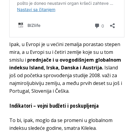
Ipak, u Evropi je u većini zemalja porastao stepen
mira, a u Evropi su i četiri zemlje koje su u tom
smislu i
prednjače i u ovogodišnjem globalnom
indeksu Island, Irska, Danska i Austrija.
Island
još od početka sprovođenja studije 2008. važi za
najmiroljubiviju zemlju, a među prvih deset su još i
Portugal, Slovenija i Češka.
Indikatori – vojni budžeti i poskupljenja
To bi, ipak, moglo da se promeni u globalnom
indeksu sledeće godine, smatra Kilelea.