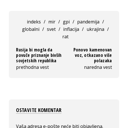
indeks
/
mir
/
gpi
/
pandemija
/
globalni
/
svet
/
inflacija
/
ukrajina
/
rat
Rusija bi mogla da
Ponovo kamenovan
povuče priznanje bivših
voz, otkazano više
sovjetskih republika
polazaka
prethodna vest
naredna vest
OSTAVITE KOMENTAR
Vaša adresa e-pošte neće biti objavljena.