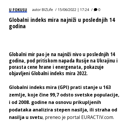
U FOKUSU
autor
BIZLife
15/06/2022 | 17:24
0
Globalni indeks mira najniži u poslednjih 14
godina
Globalni mir pao je na najniži nivo u poslednjih 14
godina, pod pritiskom napada Rusije na Ukrajinu i
porasta cene hrane i energenata, pokazuje
objavljeni Globalni indeks mira 2022.
Globalni indeks mira (GPI) prati stanje u 163
zemlje, koje čine 99,7 odsto svetske populacije,
i od 2008. godine na osnovu prikupljenih
podataka analizira stepen nasilja, ili straha od
nasilja u svetu
, preneo je portal EURACTIV.com.