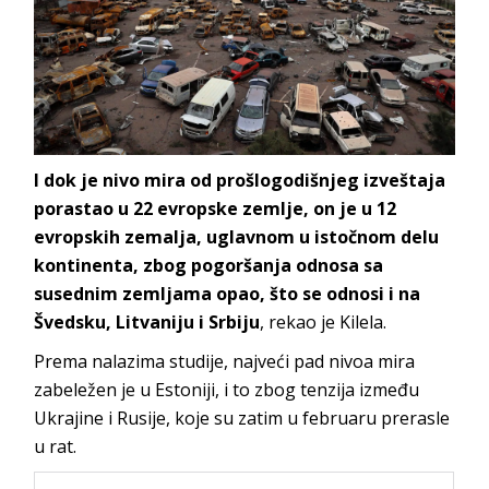
I dok je nivo mira od prošlogodišnjeg izveštaja
porastao u 22 evropske zemlje, on je u 12
evropskih zemalja, uglavnom u istočnom delu
kontinenta, zbog pogoršanja odnosa sa
susednim zemljama opao, što se odnosi i na
Švedsku, Litvaniju i Srbiju
, rekao je Kilela.
Prema nalazima studije, najveći pad nivoa mira
zabeležen je u Estoniji, i to zbog tenzija između
Ukrajine i Rusije, koje su zatim u februaru prerasle
u rat.