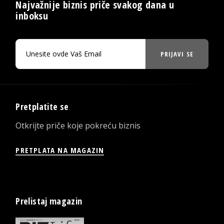
Najvažnije biznis priče svakog dana u
inboksu
PRIJAVI SE
Pretplatite se
Otkrijte priče koje pokreću biznis
PRETPLATA NA MAGAZIN
Prelistaj magazin