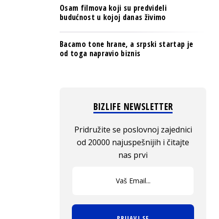
Osam filmova koji su predvideli
budućnost u kojoj danas živimo
Bacamo tone hrane, a srpski startap je
od toga napravio biznis
BIZLIFE NEWSLETTER
Pridružite se poslovnoj zajednici
od 20000 najuspešnijih i čitajte
nas prvi
PRIJAVI SE