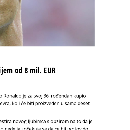
jem od 8 mil. EUR
ano Ronaldo je za svoj 36. rođendan kupio
vra, koji će biti proizveden u samo deset
estira novog ljubimca s obzirom na to da je
nedelja i očekuje se da će biti gotov do