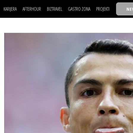
KARIJERA
AFTERHOUR
BIZTRAVEL
GASTRO ZONA
PROJEKTI
NE
POSAO
FILM I SCENA
NAJKOLEGA
LJUDI (HR)
KNJIGE
TASTY TALKS
POSAO
FILM I SCENA
NAJKOLEGA
JE
MOJ UGAO
AUTO SVET
30 ISPOD 30
LJUDI (HR)
KNJIGE
TASTY TALKS
USAVRŠAVANJE
STIL
BACK TO OFFIC
JE
MOJ UGAO
AUTO SVET
30 ISPOD 30
KNOW-HOW
WELLBEING
BIZBENDOVI
USAVRŠAVANJE
STIL
BACK TO OFFIC
BIZKOLEGIJUM
KNOW-HOW
WELLBEING
BIZBENDOVI
BMW BIZNIS LIG
BIZKOLEGIJUM
BIZLIFE WEEK
BMW BIZNIS LIG
IZJAVA GODINE
BIZLIFE WEEK
IZJAVA GODINE