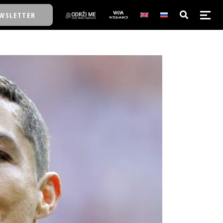
WSLETTER
E/SCHOOL
E/SCHOOL
A
A