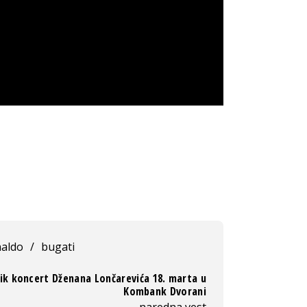
naldo
/
bugati
ik koncert Dženana Lončarevića 18. marta u
Kombank Dvorani