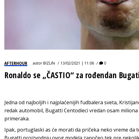
AFTERHOUR
autor
BIZLife
13/02/2021 | 11:06
0
Ronaldo se „ČASTIO“ za rođendan Bugati
Jedna od najboljih i najplaćenijih fudbalera sveta, Kristij
redak automobil, Bugatti Centodieci vredan osam miliona e
primeraka.
Ipak, portuglaski as će morati da pričeka neko vreme da t
Bugatti proizvodnju ovog modela započeo tek pre nekoliko 