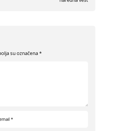
naredna vest
olja su označena
*