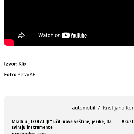
Izvor:
Klix
Foto:
Beta/AP
automobil
/
Kristijano Ro
Mladi u „IZOLACIJI“ učili nove veštine, jezike, da
Akust
sviraju instrumente