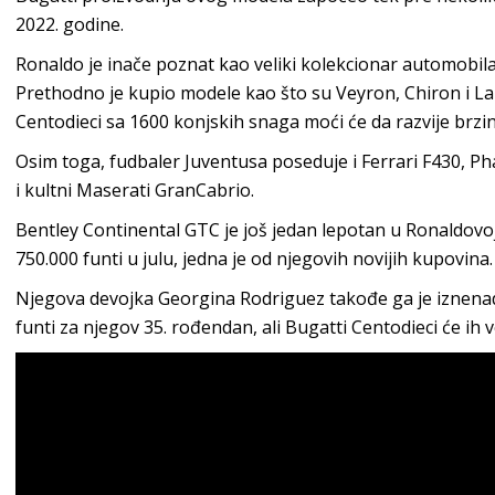
2022. godine.
Ronaldo je inače poznat kao veliki kolekcionar automobila 
Prethodno je kupio modele kao što su Veyron, Chiron i La 
Centodieci sa 1600 konjskih snaga moći će da razvije brzi
Osim toga, fudbaler Juventusa poseduje i Ferrari F430, 
i kultni Maserati GranCabrio.
Bentley Continental GTC je još jedan lepotan u Ronaldovoj 
750.000 funti u julu, jedna je od njegovih novijih kupovina.
Njegova devojka Georgina Rodriguez takođe ga je iznena
funti za njegov 35. rođendan, ali Bugatti Centodieci će ih 