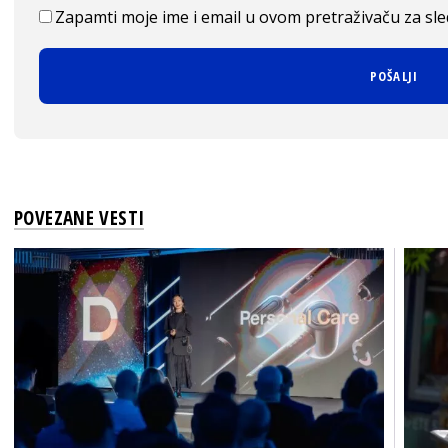
Zapamti moje ime i email u ovom pretraživaču za sl
POVEZANE VESTI