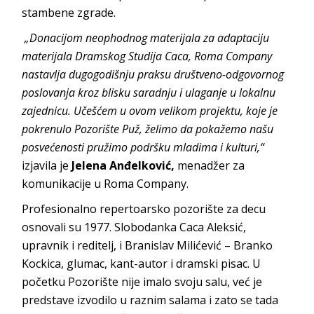
stambene zgrade.
„Donacijom neophodnog materijala za adaptaciju
materijala Dramskog Studija Caca, Roma Company
nastavlja dugogodišnju praksu društveno-odgovornog
poslovanja kroz blisku saradnju i ulaganje u lokalnu
zajednicu. Učešćem u ovom velikom projektu, koje je
pokrenulo Pozorište Puž,
želimo da pokažemo našu
posvećenosti pružimo podršku mladima i kulturi,“
izjavila je
Jelena Anđelković,
menadžer za
komunikacije u Roma Company.
Profesionalno repertoarsko pozorište za decu
osnovali su 1977. Slobodanka Caca Aleksić,
upravnik i reditelj, i Branislav Milićević – Branko
Kockica, glumac, kant-autor i dramski pisac. U
početku Pozorište nije imalo svoju salu, već je
predstave izvodilo u raznim salama i zato se tada