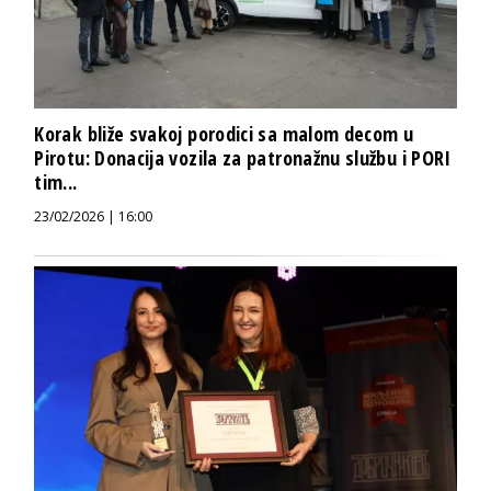
Korak bliže svakoj porodici sa malom decom u
Pirotu: Donacija vozila za patronažnu službu i PORI
tim...
23/02/2026 | 16:00