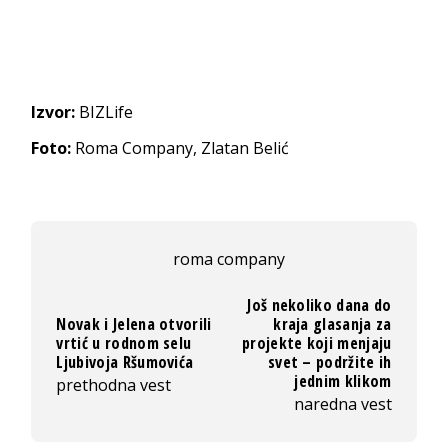
Izvor:
BIZLife
Foto:
Roma Company, Zlatan Belić
roma company
Još nekoliko dana do
Novak i Jelena otvorili
kraja glasanja za
vrtić u rodnom selu
projekte koji menjaju
Ljubivoja Ršumovića
svet – podržite ih
jednim klikom
prethodna vest
naredna vest