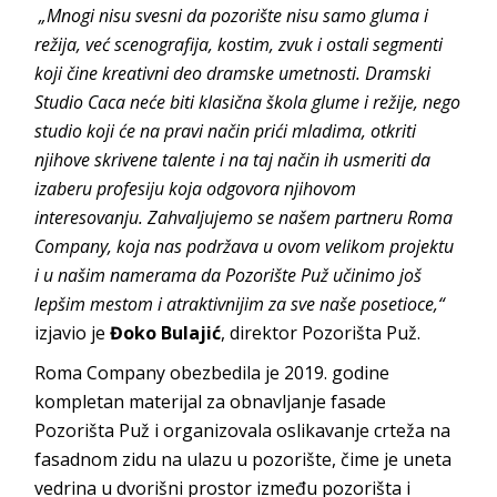
„Mnogi nisu svesni da pozorište nisu samo gluma i
režija, već scenografija, kostim, zvuk i ostali segmenti
koji čine kreativni deo dramske umetnosti. Dramski
Studio Caca neće biti klasična škola glume i režije, nego
studio koji će na pravi način prići mladima, otkriti
njihove skrivene talente i na taj način ih usmeriti da
izaberu profesiju koja odgovora njihovom
interesovanju. Zahvaljujemo se našem partneru Roma
Company, koja nas podržava u ovom velikom projektu
i u našim namerama da Pozorište Puž učinimo još
lepšim mestom i atraktivnijim za sve naše posetioce,“
izjavio je
Đoko Bulajić
, direktor Pozorišta Puž.
Roma Company obezbedila je 2019. godine
kompletan materijal za obnavljanje fasade
Pozorišta Puž i organizovala oslikavanje crteža na
fasadnom zidu na ulazu u pozorište, čime je uneta
vedrina u dvorišni prostor između pozorišta i