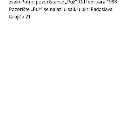
zvalo Putno pozorištance „Puž“. Od februara 1988.
Pozorište „Puž“ se nalazi u sali, u ulici Radoslava
Grujića 21.