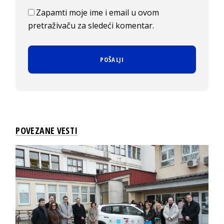
Zapamti moje ime i email u ovom
pretraživaču za sledeći komentar.
POVEZANE VESTI