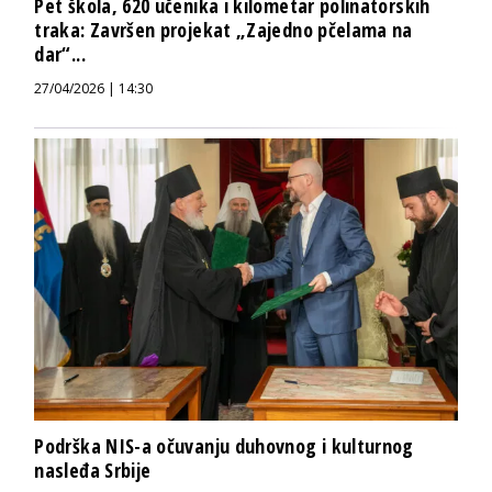
Pet škola, 620 učenika i kilometar polinatorskih
traka: Završen projekat „Zajedno pčelama na
dar“...
27/04/2026 | 14:30
Podrška NIS-a očuvanju duhovnog i kulturnog
nasleđa Srbije