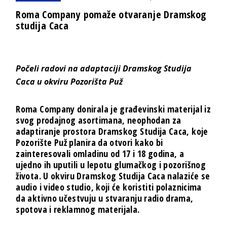
Roma Company pomaže otvaranje Dramskog
studija Caca
Počeli radovi na adaptaciji Dramskog Studija
Caca u okviru Pozorišta Puž
Roma Company donirala je građevinski materijal iz
svog prodajnog asortimana, neophodan za
adaptiranje prostora Dramskog Studija Caca, koje
Pozorište Puž planira da otvori kako bi
zainteresovali omladinu od 17 i 18 godina, a
ujedno ih uputili u lepotu glumačkog i pozorišnog
života. U okviru Dramskog Studija Caca nalaziće se
audio i video studio, koji će koristiti polaznicima
da aktivno učestvuju u stvaranju radio drama,
spotova i reklamnog materijala.