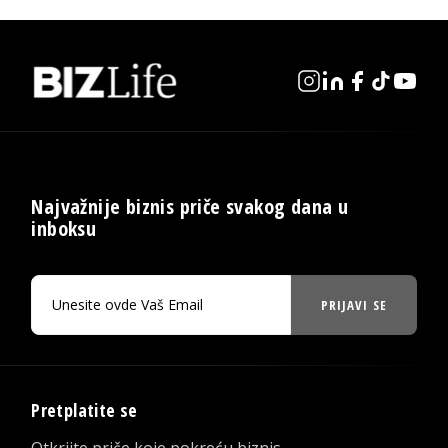
Najvažnije biznis priče svakog dana u
inboksu
PRIJAVI SE
Pretplatite se
Otkrijte priče koje pokreću biznis