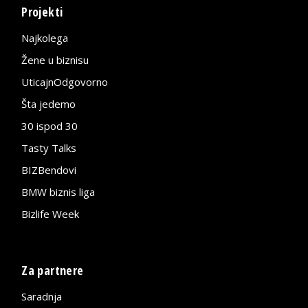
Projekti
Najkolega
Žene u biznisu
UticajnOdgovorno
Šta jedemo
30 ispod 30
Tasty Talks
BIZBendovi
BMW biznis liga
Bizlife Week
Za partnere
Saradnja