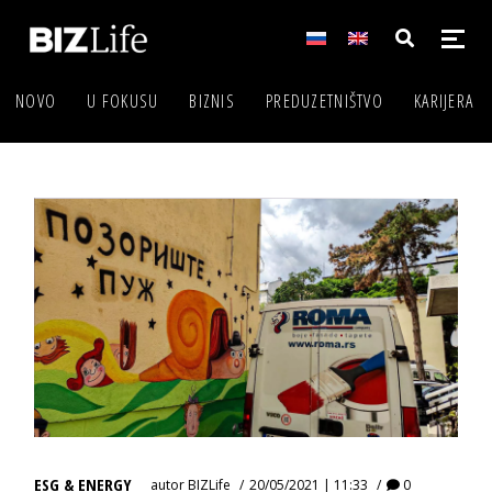
NOVO
U FOKUSU
BIZNIS
PREDUZETNIŠTVO
KARIJERA
ESG & ENERGY
autor
BIZLife
20/05/2021 | 11:33
0