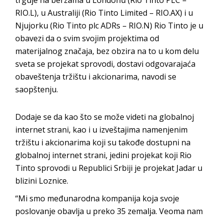
RIO.L), u Australiji (Rio Tinto Limited – RIO.AX) i u
Njujorku (Rio Tinto plc ADRs – RIO.N) Rio Tinto je u
obavezi da o svim svojim projektima od
materijalnog značaja, bez obzira na to u kom delu
sveta se projekat sprovodi, dostavi odgovarajaća
obaveštenja tržištu i akcionarima, navodi se
saopštenju.
Dodaje se da kao što se može videti na globalnoj
internet strani, kao i u izveštajima namenjenim
tržištu i akcionarima koji su takođe dostupni na
globalnoj internet strani, jedini projekat koji Rio
Tinto sprovodi u Republici Srbiji je projekat Jadar u
blizini Loznice.
“Mi smo međunarodna kompanija koja svoje
poslovanje obavlja u preko 35 zemalja. Veoma nam