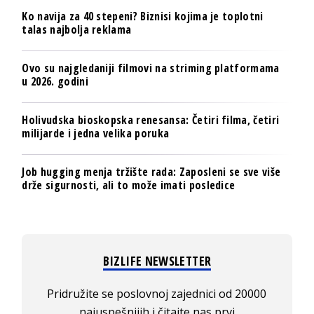
Ko navija za 40 stepeni? Biznisi kojima je toplotni
talas najbolja reklama
Ovo su najgledaniji filmovi na striming platformama
u 2026. godini
Holivudska bioskopska renesansa: Četiri filma, četiri
milijarde i jedna velika poruka
Job hugging menja tržište rada: Zaposleni se sve više
drže sigurnosti, ali to može imati posledice
BIZLIFE NEWSLETTER
Pridružite se poslovnoj zajednici od 20000
najuspešnijih i čitajte nas prvi