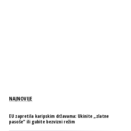
NAJNOVIJE
EU zapretila karipskim državama: Ukinite „zlatne
pasoše“ ili gubite bezvizni režim