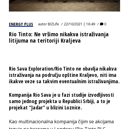
ENERGY PLUS
autor
BIZLife
22/10/2021 | 16:49
0
Rio Tinto: Ne vršimo nikakva istraživanja
litijuma na teritoriji Kraljeva
Rio Sava Exploration/Rio Tinto ne obavlja nikakva
istraživanja na području opštine Kraljevo, niti ima
ikakve veze sa takvim eventualnim istraživanjima.
Kompanija Rio Sava je u fazi studije izvodljivosti
samo jednog projekta u Republici Srbiji, a to je
projekat “Jadar“ u blizini Loznice.
Kao multinacionalna kompanija čijim se akcijama
trguje na berzama u Londonu (Rio Tinto PLC –