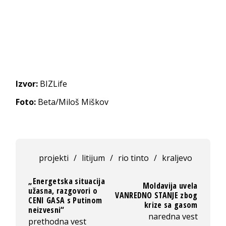
Izvor:
BIZLife
Foto:
Beta/Miloš Miškov
projekti
/
litijum
/
rio tinto
/
kraljevo
„Energetska situacija
Moldavija uvela
užasna, razgovori o
VANREDNO STANJE zbog
CENI GASA s Putinom
krize sa gasom
neizvesni“
naredna vest
prethodna vest