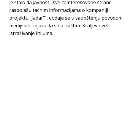
je stalo da javnost i sve zainteresovane strane
raspolažu tačnim informacijama o kompaniji i
projektu “Jadar“”, dodaje se u saopštenju povodom
medijskih objava da se u opštini Kraljevo vrši
istraživanje litijuma.