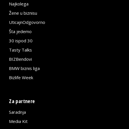
Najkolega
Žene u biznisu
UticajnOdgovorno
Šta jedemo
30 ispod 30
Tasty Talks
BIZBendovi
BMW biznis liga
Bizlife Week
Za partnere
Saradnja
Media Kit