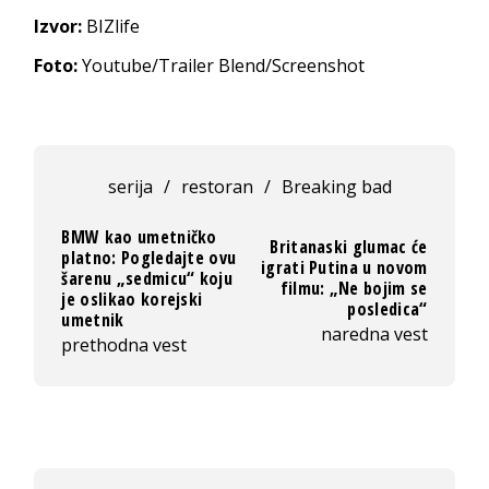
Izvor:
BIZlife
Foto:
Youtube/Trailer Blend/Screenshot
serija
/
restoran
/
Breaking bad
BMW kao umetničko
Britanaski glumac će
platno: Pogledajte ovu
igrati Putina u novom
šarenu „sedmicu“ koju
filmu: „Ne bojim se
je oslikao korejski
posledica“
umetnik
naredna vest
prethodna vest