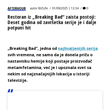
AFTERHOUR
autor
BIZLife
01/09/2025 | 12:34
0
Restoran iz „Breaking Bad“ zaista postoji:
Deset godina od završetka serije je i dalje
potpuni hit
„Breaking Bad“, jedna od
najhvaljenijih serija
svih vremena, ne samo da je donela priču o
nastavniku hemije koji postaje proizvođač
metamfetamina, već je i upoznala svet sa
nekim od najznačajnijih lokacija u istoriji
televizije.