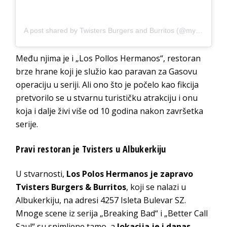
A post shared by Twisters Burgers and Burritos (@mytwisters)
Među njima je i „Los Pollos Hermanos“, restoran
brze hrane koji je služio kao paravan za Gasovu
operaciju u seriji. Ali ono što je počelo kao fikcija
pretvorilo se u stvarnu turističku atrakciju i onu
koja i dalje živi više od 10 godina nakon završetka
serije.
Pravi restoran je Tvisters u Albukerkiju
U stvarnosti,
Los Polos Hermanos je zapravo
Tvisters Burgers & Burritos
, koji se nalazi u
Albukerkiju, na adresi 4257 Isleta Bulevar SZ.
Mnoge scene iz serija „Breaking Bad“ i „Better Call
Saul“ su snimljene tamo, a
lokacija je i danas