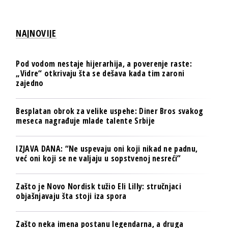
NAJNOVIJE
Pod vodom nestaje hijerarhija, a poverenje raste:
„Vidre“ otkrivaju šta se dešava kada tim zaroni
zajedno
Besplatan obrok za velike uspehe: Diner Bros svakog
meseca nagrađuje mlade talente Srbije
IZJAVA DANA: “Ne uspevaju oni koji nikad ne padnu,
već oni koji se ne valjaju u sopstvenoj nesreći”
Zašto je Novo Nordisk tužio Eli Lilly: stručnjaci
objašnjavaju šta stoji iza spora
Zašto neka imena postanu legendarna, a druga