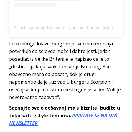
A post shared by Twisters Burgers and Burritos (@mytwisters)
Iako mnogi dolaze zbog serije, većina recenzija
potvrđuje da se ovde može i dobro jesti. Jedan
posetilac iz Velike Britanije je napisao da je to
„destinacija koju svaki fan serije Breaking Bad
obavezno mora da poseti“, dok je drugi
napomenuo da je „uživao u burgeru Scorpion i
osećaj sedenja na istom mestu gde je sedeo Volt je
neverovatno zabavan“.
Saznajte sve o dešavanjima u biznisu, budite u
toku sa lifestyle temama.
PRIJAVITE SE NA NAŠ
NEWSLETTER