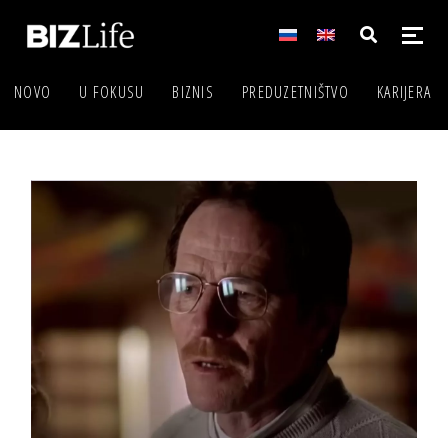
NOVO
U FOKUSU
BIZNIS
PREDUZETNIŠTVO
KARIJERA