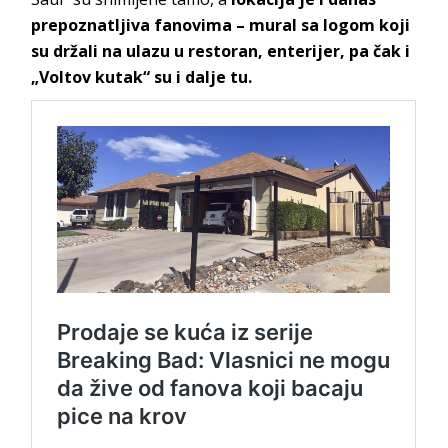
prepoznatljiva fanovima – mural sa logom koji
su držali na ulazu u restoran, enterijer, pa čak i
„Voltov kutak“ su i dalje tu.