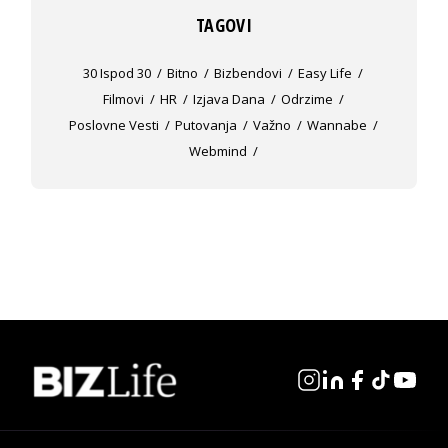
TAGOVI
30 Ispod 30
Bitno
Bizbendovi
Easy Life
Filmovi
HR
Izjava Dana
Odrzime
Poslovne Vesti
Putovanja
Važno
Wannabe
Webmind