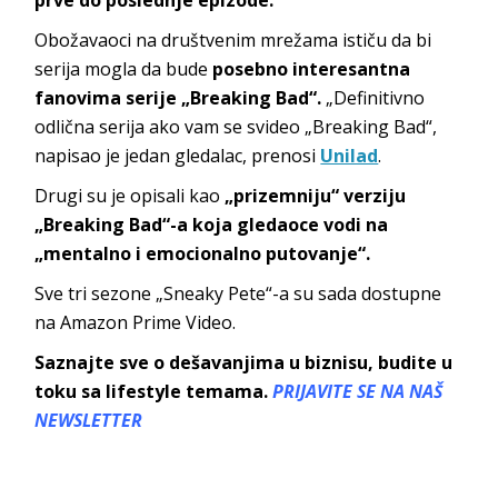
Obožavaoci na društvenim mrežama ističu da bi
serija mogla da bude
posebno interesantna
fanovima serije „Breaking Bad“.
„Definitivno
odlična serija ako vam se svideo „Breaking Bad“,
napisao je jedan gledalac, prenosi
Unilad
.
Drugi su je opisali kao
„prizemniju“ verziju
„Breaking Bad“-a koja gledaoce vodi na
„mentalno i emocionalno putovanje“.
Sve tri sezone „Sneaky Pete“-a su sada dostupne
na Amazon Prime Video.
Saznajte sve o dešavanjima u biznisu, budite u
toku sa lifestyle temama.
PRIJAVITE SE NA NAŠ
NEWSLETTER