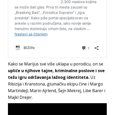
Kako se Marijus sve više uklapa u porodicu, on se
upliće u njihove tajne, kriminalne poslove i sve
težu igru održavanja lažnog identiteta.
Uz
Ribizija i Kranstona, glumačku ekipu čine i Margo
Martindejl, Marin Ajrlend, Šejn Mekrej, Libe Barer i
Majkl Drejer.