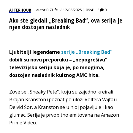
AFTERHOUR
autor
BIZLife
12/08/2025 | 09:41
0
Ako ste gledali „Breaking Bad“, ova serija je
njen dostojan naslednik
Ljubitelji legendarne
serije „Breaking Bad“
dobili su novu preporuku – „nepogrešivu“
televizijsku seriju koja je, po mnogima,
dostojan naslednik kultnog AMC hita.
Zove se „Sneaky Pete“, koju su zajedno kreirali
Brajan Kranston (poznat po ulozi Voltera Vajta) i
Dejvid Šor, a Kranston se u njoj pojavljuje i kao
glumac. Serija je prvobitno emitovana na Amazon
Prime Video.