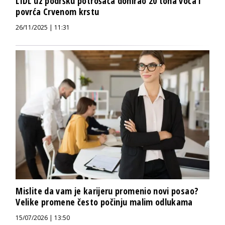
LIDL uz podršku potrošača donirao 20 tona voća i
povrća Crvenom krstu
26/11/2025 | 11:31
Mislite da vam je karijeru promenio novi posao?
Velike promene često počinju malim odlukama
15/07/2026 | 13:50