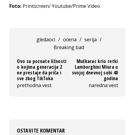
Foto:
Printscreen/ Youtube/Prime Video
gledaoci
/
ocena
/
serija
/
Breaking bad
Ovo su poznate ličnosti
Muškarac krio retki
o kojima generacija Z
Lamborghini Miura u
ne prestaje da priča i
svojoj dnevnoj sobi 40
sve zbog TikToka
godina
prethodna vest
naredna vest
OSTAVITE KOMENTAR