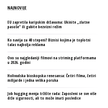
NAJNOVIJE
EU zapretila karipskim državama: Ukinite „zlatne
pasoše“ ili gubite bezvizni režim
Ko navija za 40 stepeni? Biznisi kojima je toplotni
talas najbolja reklama
Ovo su najgledaniji filmovi na striming platformama
u 2026. godini
Holivudska bioskopska renesansa: Četiri filma, četiri
milijarde i jedna velika poruka
Job hugging menja tržište rada: Zaposleni se sve više
drže sigurnosti, ali to može imati posledice