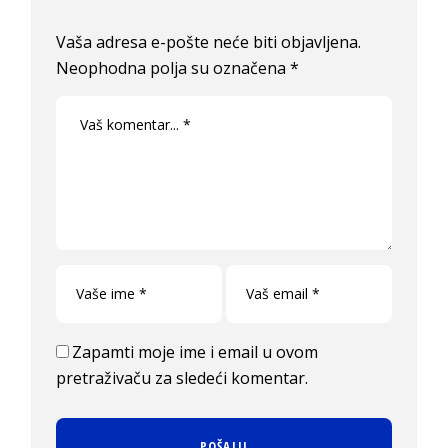
Vaša adresa e-pošte neće biti objavljena.
Neophodna polja su označena
*
Zapamti moje ime i email u ovom
pretraživaču za sledeći komentar.