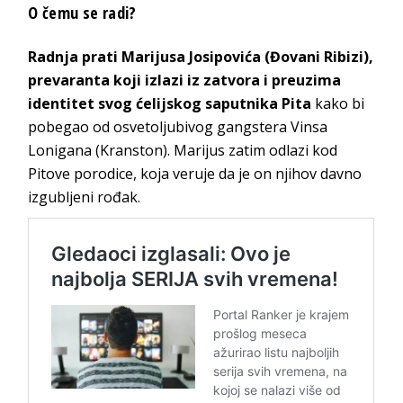
O čemu se radi?
Radnja prati Marijusa Josipovića (Đovani Ribizi),
prevaranta koji izlazi iz zatvora i preuzima
identitet svog ćelijskog saputnika Pita
kako bi
pobegao od osvetoljubivog gangstera Vinsa
Lonigana (Kranston). Marijus zatim odlazi kod
Pitove porodice, koja veruje da je on njihov davno
izgubljeni rođak.