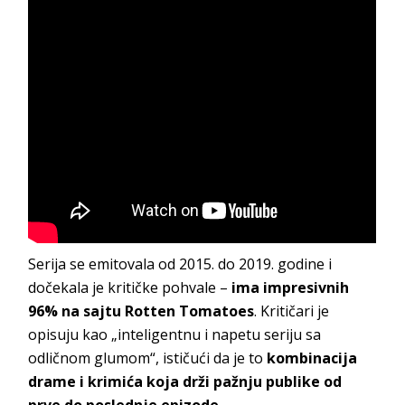
Serija se emitovala od 2015. do 2019. godine i
dočekala je kritičke pohvale –
ima impresivnih
96% na sajtu Rotten Tomatoes
. Kritičari je
opisuju kao „inteligentnu i napetu seriju sa
odličnom glumom“, ističući da je to
kombinacija
drame i krimića koja drži pažnju publike od
prve do poslednje epizode.