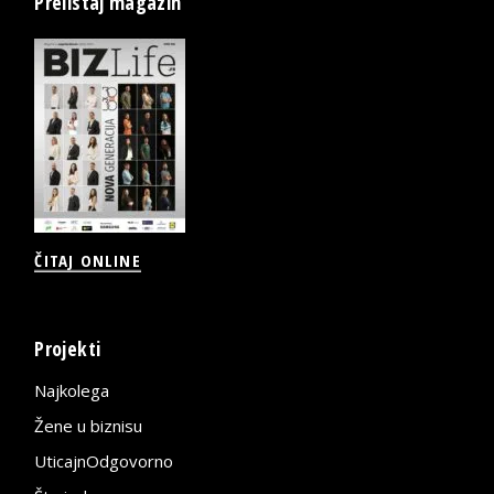
Prelistaj magazin
ČITAJ ONLINE
Projekti
Najkolega
Žene u biznisu
UticajnOdgovorno