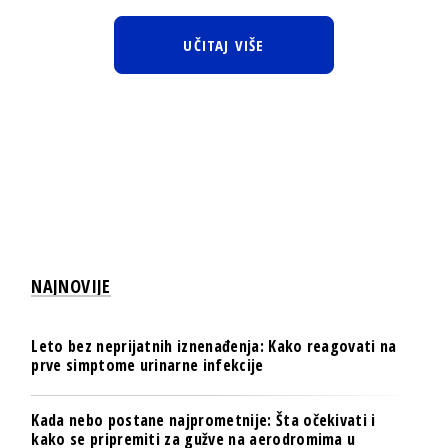
UČITAJ VIŠE
NAJNOVIJE
Leto bez neprijatnih iznenađenja: Kako reagovati na
prve simptome urinarne infekcije
Kada nebo postane najprometnije: Šta očekivati i
kako se pripremiti za gužve na aerodromima u