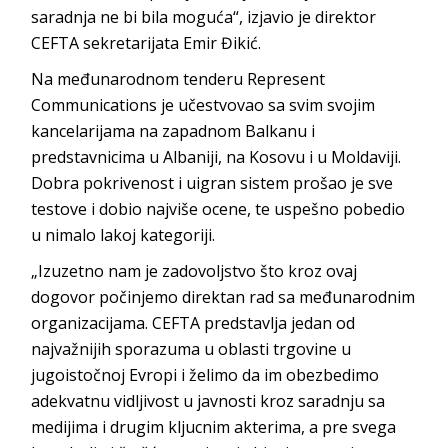
saradnja ne bi bila moguća“, izjavio je direktor
CEFTA sekretarijata Emir Đikić.
Na međunarodnom tenderu Represent
Communications je učestvovao sa svim svojim
kancelarijama na zapadnom Balkanu i
predstavnicima u Albaniji, na Kosovu i u Moldaviji.
Dobra pokrivenost i uigran sistem prošao je sve
testove i dobio najviše ocene, te uspešno pobedio
u nimalo lakoj kategoriji.
„Izuzetno nam je zadovoljstvo što kroz ovaj
dogovor počinjemo direktan rad sa međunarodnim
organizacijama. CEFTA predstavlja jedan od
najvažnijih sporazuma u oblasti trgovine u
jugoistočnoj Evropi i želimo da im obezbedimo
adekvatnu vidljivost u javnosti kroz saradnju sa
medijima i drugim kljucnim akterima, a pre svega