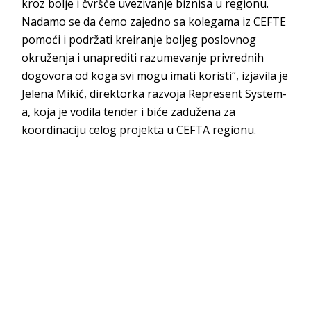
kroz bolje i čvršće uvezivanje biznisa u regionu.
Nadamo se da ćemo zajedno sa kolegama iz CEFTE
pomoći i podržati kreiranje boljeg poslovnog
okruženja i unaprediti razumevanje privrednih
dogovora od koga svi mogu imati koristi“, izjavila je
Jelena Mikić, direktorka razvoja Represent System-
a, koja je vodila tender i biće zadužena za
koordinaciju celog projekta u CEFTA regionu.