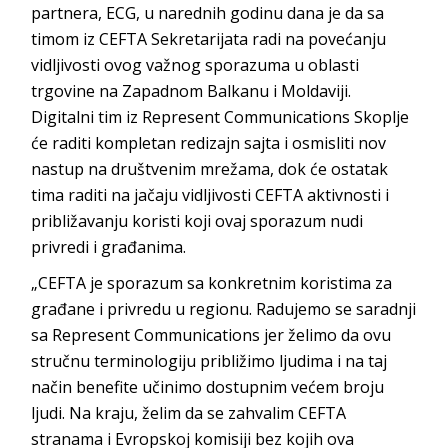
partnera, ECG, u narednih godinu dana je da sa
timom iz CEFTA Sekretarijata radi na povećanju
vidljivosti ovog važnog sporazuma u oblasti
trgovine na Zapadnom Balkanu i Moldaviji.
Digitalni tim iz Represent Communications Skoplje
će raditi kompletan redizajn sajta i osmisliti nov
nastup na društvenim mrežama, dok će ostatak
tima raditi na jačaju vidljivosti CEFTA aktivnosti i
približavanju koristi koji ovaj sporazum nudi
privredi i građanima.
„CEFTA je sporazum sa konkretnim koristima za
građane i privredu u regionu. Radujemo se saradnji
sa Represent Communications jer želimo da ovu
stručnu terminologiju približimo ljudima i na taj
način benefite učinimo dostupnim većem broju
ljudi. Na kraju, želim da se zahvalim CEFTA
stranama i Evropskoj komisiji bez kojih ova