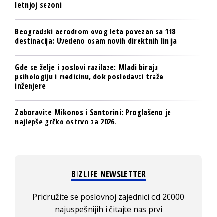
letnjoj sezoni
Beogradski aerodrom ovog leta povezan sa 118
destinacija: Uvedeno osam novih direktnih linija
Gde se želje i poslovi razilaze: Mladi biraju
psihologiju i medicinu, dok poslodavci traže
inženjere
Zaboravite Mikonos i Santorini: Proglašeno je
najlepše grčko ostrvo za 2026.
BIZLIFE NEWSLETTER
Pridružite se poslovnoj zajednici od 20000
najuspešnijih i čitajte nas prvi