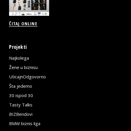
ČITAJ ONLINE
Projekti
Najkolega
Žene u biznisu
UticajnOdgovorno
Šta jedemo
30 ispod 30
Tasty Talks
BIZBendovi
BMW biznis liga