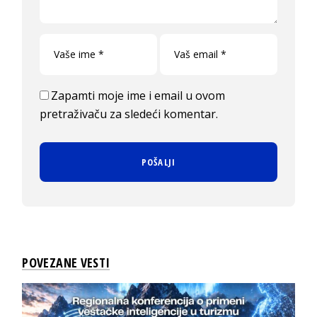
Zapamti moje ime i email u ovom
pretraživaču za sledeći komentar.
POVEZANE VESTI