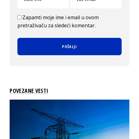
Zapamti moje ime i email u ovom
pretraživaču za sledeći komentar.
POVEZANE VESTI