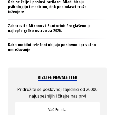
Gde se želje i poslovi razilaze: Mladi biraju
psihologiju i medicinu, dok poslodavci traže
inženjere
Zaboravite Mikonos i Santorini: Proglašeno je
najlepše grčko ostrvo za 2026.
Kako mobilni telefoni ubijaju poslovno i privatno
umrežavanje
BIZLIFE NEWSLETTER
Pridružite se poslovnoj zajednici od 20000
najuspešnijih i čitajte nas prvi