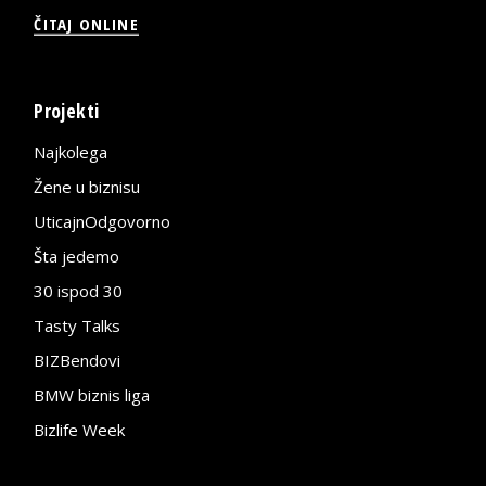
ČITAJ ONLINE
Projekti
Najkolega
Žene u biznisu
UticajnOdgovorno
Šta jedemo
30 ispod 30
Tasty Talks
BIZBendovi
BMW biznis liga
Bizlife Week