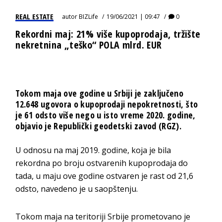
REAL ESTATE
autor
BIZLife
19/06/2021 | 09:47
0
Rekordni maj: 21% više kupoprodaja, tržište
nekretnina „teško“ POLA mlrd. EUR
Tokom maja ove godine u Srbiji je zaključeno
12.648 ugovora o kupoprodaji nepokretnosti, što
je 61 odsto više nego u isto vreme 2020. godine,
objavio je Republički geodetski zavod (RGZ).
U odnosu na maj 2019. godine, koja je bila
rekordna po broju ostvarenih kupoprodaja do
tada, u maju ove godine ostvaren je rast od 21,6
odsto, navedeno je u saopštenju.
Tokom maja na teritoriji Srbije prometovano je