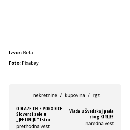
Izvor:
Beta
Foto:
Pixabay
nekretnine
/
kupovina
/
rgz
ODLAZE CELE PORODICE:
Vlada u Švedskoj pada
Slovenci sele u
zbog KIRIJE?
„JEFTINIJU“ Istru
naredna vest
prethodna vest