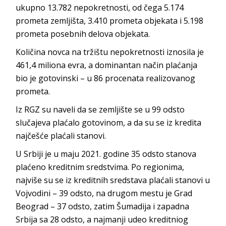
ukupno 13.782 nepokretnosti, od čega 5.174
prometa zemljišta, 3.410 prometa objekata i 5.198
prometa posebnih delova objekata.
Кoličina novca na tržištu nepokretnosti iznosila je
461,4 miliona evra, a dominantan način plaćanja
bio je gotovinski – u 86 procenata realizovanog
prometa.
Iz RGZ su naveli da se zemljište se u 99 odsto
slučajeva plaćalo gotovinom, a da su se iz kredita
najčešće plaćali stanovi.
U Srbiji je u maju 2021. godine 35 odsto stanova
plaćeno kreditnim sredstvima. Po regionima,
najviše su se iz kreditnih sredstava plaćali stanovi u
Vojvodini – 39 odsto, na drugom mestu je Grad
Beograd – 37 odsto, zatim Šumadija i zapadna
Srbija sa 28 odsto, a najmanji udeo kreditniog