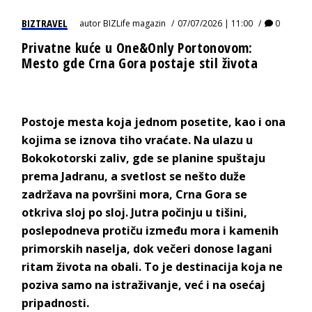
BIZTRAVEL
autor
BIZLife magazin
07/07/2026 | 11:00
0
Privatne kuće u One&Only Portonovom:
Mesto gde Crna Gora postaje stil života
P
ostoje mesta koja jednom posetite,
kao i ona
kojima se iznova tiho vraćate. Na ulazu u
Bokokotorski zaliv, gde se planine spuštaju
prema Jadranu, a svetlost se nešto duže
zadržava na površini mora, Crna Gora se
otkriva sloj po sloj. Jutra počinju u tišini,
poslepodneva protiču između mora i kamenih
primorskih naselja, dok večeri donose lagani
ritam života na obali. To je destinacija koja ne
poziva samo na istraživanje, već i na osećaj
pr
ipadnosti.