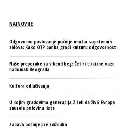
NAJNOVIJE
Odgovorno poslovanje počinje unutar sopstvenih
zidova: Kako OTP banka gradi kulturu odgovornosti
Naše preporuke za vikend beg: Četiri tirkizne oaze
nadomak Beograda
Kultura odlučivanja
U kojim gradovima generacija Z želi da živi? Evropa
zauzela polovinu liste
Zabava počinje pre zvižduka