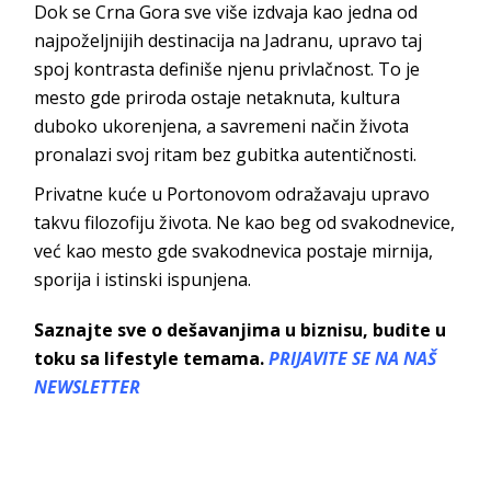
Dok se Crna Gora sve više izdvaja kao jedna od
najpoželjnijih destinacija na Jadranu, upravo taj
spoj kontrasta definiše njenu privlačnost. To je
mesto gde priroda ostaje netaknuta, kultura
duboko ukorenjena, a savremeni način života
pronalazi svoj ritam bez gubitka aute
ntičnosti.
Privatne kuće u
Portonovom
odražavaju upravo
takvu filozofiju života. Ne kao beg od svakodnevice,
već kao mesto gde svakodnevica postaje mirnija,
sporija i istinski is
punjena.
Saznajte sve o dešavanjima u biznisu, budite u
toku sa lifestyle temama.
PRIJAVITE SE NA NAŠ
NEWSLETTER