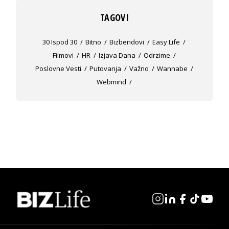
TAGOVI
30 Ispod 30
Bitno
Bizbendovi
Easy Life
Filmovi
HR
Izjava Dana
Odrzime
Poslovne Vesti
Putovanja
Važno
Wannabe
Webmind