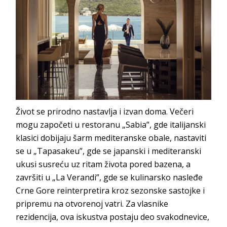
Život se prirodno nastavlja i izvan doma. Večeri
mogu započeti u restoranu „Sabia”, gde italijanski
klasici dobijaju šarm mediteranske obale, nastaviti
se u „Tapasakeu”, gde se japanski i mediteranski
ukusi susreću uz ritam života pored bazena, a
završiti u „La Verandi”, gde se kulinarsko nasleđe
Crne Gore reinterpretira kroz sezonske sastojke i
pripremu na otvorenoj vatri. Za vlasnike
rezidencija, ova iskustva postaju deo svakodnevice,