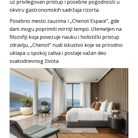
uz privilegovan pristup i posebne pogodnosti u
okviru gastronomskih sadržaj
a rizorta.
Posebno mesto zauzima i „Chenot Espace”, gde
dani mogu poprimiti mirniji tempo. Utemeljen na
filozofiji koja povezuje nauku i holistički pristup
zdravlju, „Chenot” nudi iskustvo koje se prirodno
uklapa u spokoj zaliva i postaje važan deo
svakodnevn
og života.