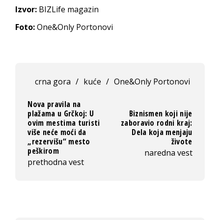
Izvor:
BIZLife magazin
Foto:
One&Only Portonovi
crna gora
/
kuće
/
One&Only Portonovi
Nova pravila na
plažama u Grčkoj: U
Biznismen koji nije
ovim mestima turisti
zaboravio rodni kraj:
više neće moći da
Dela koja menjaju
„rezervišu“ mesto
živote
peškirom
naredna vest
prethodna vest