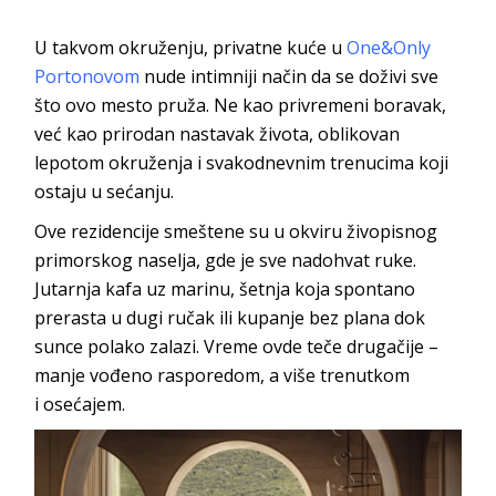
U takvom okruženju, privatne kuće u
One&Only
Portonovom
nude intimniji način da se doživi sve
što ovo mesto pruža. Ne kao privremeni boravak,
već kao prirodan nastavak života, oblikovan
lepotom okruženja i svakodnevnim trenucima koji
ostaju
u sećanju.
Ove rezidencije smeštene su u okviru živopisnog
primorskog naselja, gde je sve nadohvat ruke.
Jutarnja kafa uz marinu, šetnja koja spontano
prerasta u dugi ručak ili kupanje bez plana dok
sunce polako zalazi. Vreme ovde teče drugačije –
manje vođeno rasporedom, a više trenutkom
i
osećajem.