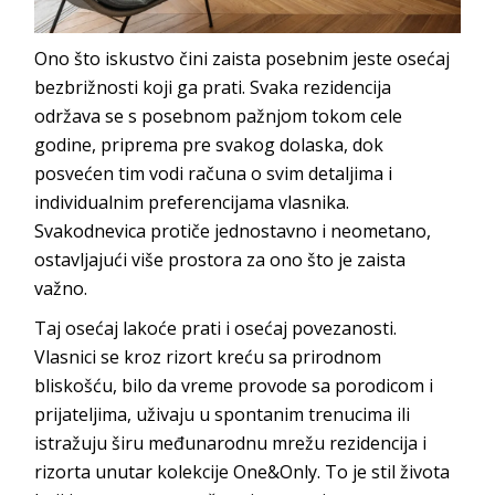
Ono što iskustvo čini zaista posebnim jeste osećaj
bezbrižnosti koji ga prati. Svaka rezidencija
održava se s posebnom pažnjom tokom cele
godine, priprema pre svakog dolaska, dok
posvećen tim vodi računa o svim detaljima i
individualnim preferencijama vlasnika.
Svakodnevica protiče jednostavno i neometano,
ostavljajući više prostora za ono što je zai
sta
važno.
Taj osećaj lakoće prati i osećaj povezanosti.
Vlasnici se kroz rizort kreću sa prirodnom
bliskošću, bilo da vreme provode sa porodicom i
prijateljima, uživaju u spontanim trenucima ili
istražuju širu međunarodnu mrežu rezidencija i
rizorta unutar kolekcije
One&Only
. To je stil života