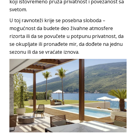
koji istovremeno pruža privatnost i povezanost
sa
svetom.
U toj ravnoteži krije se posebna sloboda –
mogućnost da budete deo živahne atmosfere
rizorta ili da se povučete u potpunu privatnost, da
se okupljate ili pronađete mir, da dođete na jednu
sezonu ili da se vraća
te iznova.