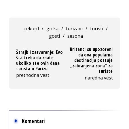
rekord
/
grcka
/
turizam
/
turisti
/
gosti
/
sezona
Britanci su upozoreni
Štrajk i zatvaranje: Evo
da ova popularna
šta treba da znate
destinacija postaje
ukoliko ste ovih dana
„zabranjena zona“ za
turista u Parizu
turiste
prethodna vest
naredna vest
Komentari