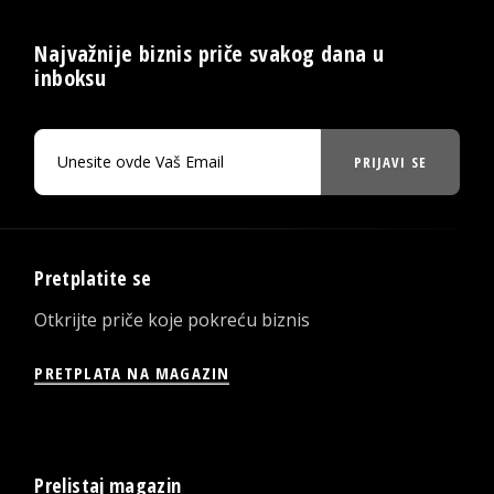
Najvažnije biznis priče svakog dana u
inboksu
PRIJAVI SE
Pretplatite se
Otkrijte priče koje pokreću biznis
PRETPLATA NA MAGAZIN
Prelistaj magazin