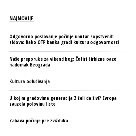
NAJNOVIJE
Odgovorno poslovanje počinje unutar sopstvenih
zidova: Kako OTP banka gradi kulturu odgovornosti
Naše preporuke za vikend beg: Četiri tirkizne oaze
nadomak Beograda
Kultura odlučivanja
U kojim gradovima generacija Z želi da živi? Evropa
zauzela polovinu liste
Zabava počinje pre zvižduka