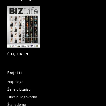
ČITAJ ONLINE
Projekti
Najkolega
Žene u biznisu
UticajnOdgovorno
Šta jedemo