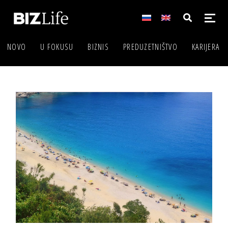
NOVO
U FOKUSU
BIZNIS
PREDUZETNIŠTVO
KARIJERA