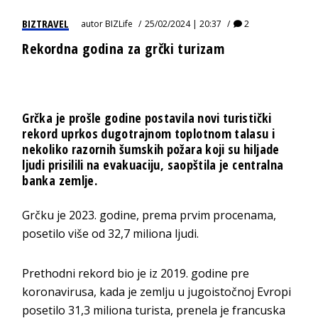
BIZTRAVEL
autor
BIZLife
25/02/2024 | 20:37
2
Rekordna godina za grčki turizam
Grčka je prošle godine postavila novi turistički
rekord uprkos dugotrajnom toplotnom talasu i
nekoliko razornih šumskih požara koji su hiljade
ljudi prisilili na evakuaciju, saopštila je centralna
banka zemlje.
Grčku je 2023. godine, prema prvim procenama,
posetilo više od 32,7 miliona ljudi.
Prethodni rekord bio je iz 2019. godine pre
koronavirusa, kada je zemlju u jugoistočnoj Evropi
posetilo 31,3 miliona turista, prenela je francuska