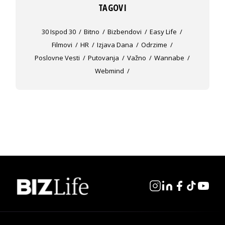
TAGOVI
30 Ispod 30
Bitno
Bizbendovi
Easy Life
Filmovi
HR
Izjava Dana
Odrzime
Poslovne Vesti
Putovanja
Važno
Wannabe
Webmind