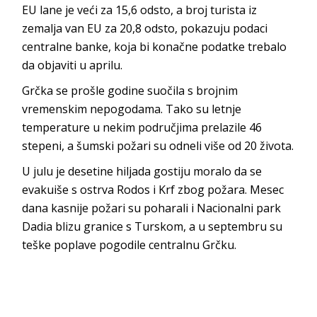
EU lane je veći za 15,6 odsto, a broj turista iz
zemalja van EU za 20,8 odsto, pokazuju podaci
centralne banke, koja bi konačne podatke trebalo
da objaviti u aprilu.
Grčka se prošle godine suočila s brojnim
vremenskim nepogodama. Tako su letnje
temperature u nekim područjima prelazile 46
stepeni, a šumski požari su odneli više od 20 života.
U julu je desetine hiljada gostiju moralo da se
evakuiše s ostrva Rodos i Krf zbog požara. Mesec
dana kasnije požari su poharali i Nacionalni park
Dadia blizu granice s Turskom, a u septembru su
teške poplave pogodile centralnu Grčku.