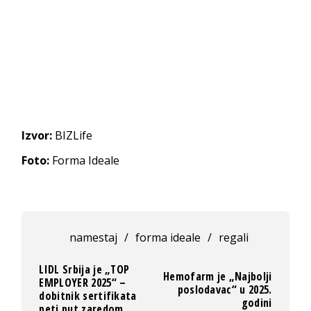
Izvor:
BIZLife
Foto:
Forma Ideale
namestaj
/
forma ideale
/
regali
LIDL Srbija je „TOP
Hemofarm je „Najbolji
EMPLOYER 2025“ –
poslodavac“ u 2025.
dobitnik sertifikata
godini
peti put zaredom