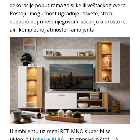
dekoracije poput rama za slike ili veštačkog cveća.
Postoji i mogućnost ugradnje rasvete, što bi
dodatno doprinelo njegovom isticanju u prostoru,
ali i kompletnoj atmosferi ambijenta.
U ambijentu uz regal RETIMNO super bi se
uklopila i
fotelja ALBA
u tamnosivom štofu, a