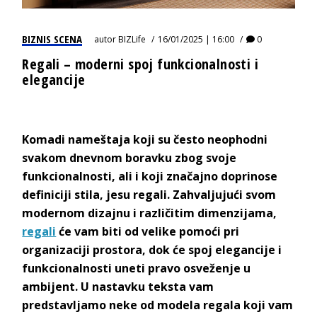
BIZNIS SCENA
autor
BIZLife
16/01/2025 | 16:00
0
Regali – moderni spoj funkcionalnosti i
elegancije
Komadi nameštaja koji su često neophodni
svakom dnevnom boravku zbog svoje
funkcionalnosti, ali i koji značajno doprinose
definiciji stila, jesu regali. Zahvaljujući svom
modernom dizajnu i različitim dimenzijama,
regali
će vam biti od velike pomoći pri
organizaciji prostora, dok će spoj elegancije i
funkcionalnosti uneti pravo osveženje u
ambijent. U nastavku teksta vam
predstavljamo neke od modela regala koji vam