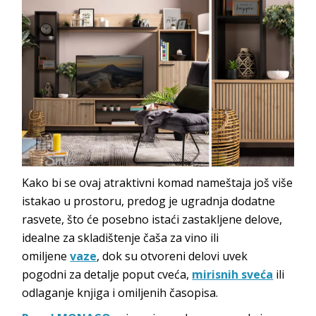
Kako bi se ovaj atraktivni komad nameštaja još više
istakao u prostoru, predog je ugradnja dodatne
rasvete, što će posebno istaći zastakljene delove,
idealne za skladištenje čaša za vino ili
omiljene
vaze
, dok su otvoreni delovi uvek
pogodni za detalje poput cveća,
mirisnih sveća
ili
odlaganje knjiga i omiljenih časopisa.