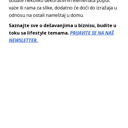
dodate nekoliko dekorativnih elemenata poput
vaze ili rama za slike, dodatno će doći do izražaja u
odnosu na ostali nameštaj u domu.
Saznajte sve o dešavanjima u biznisu, budite u
toku sa lifestyle temama.
PRIJAVITE SE NA NAŠ
NEWSLETTER.