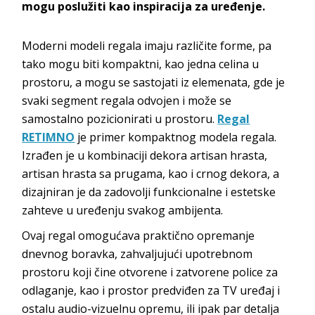
mogu poslužiti kao inspiracija za uređenje.
Moderni modeli regala imaju različite forme, pa
tako mogu biti kompaktni, kao jedna celina u
prostoru, a mogu se sastojati iz elemenata, gde je
svaki segment regala odvojen i može se
samostalno pozicionirati u prostoru.
Regal
RETIMNO
je primer kompaktnog modela regala.
Izrađen je u kombinaciji dekora artisan hrasta,
artisan hrasta sa prugama, kao i crnog dekora, a
dizajniran je da zadovolji funkcionalne i estetske
zahteve u uređenju svakog ambijenta.
Ovaj regal omogućava praktično opremanje
dnevnog boravka, zahvaljujući upotrebnom
prostoru koji čine otvorene i zatvorene police za
odlaganje, kao i prostor predviđen za TV uređaj i
ostalu audio-vizuelnu opremu, ili ipak par detalja