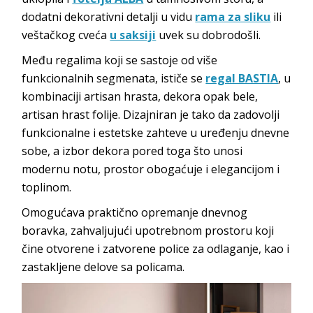
dodatni dekorativni detalji u vidu
rama za sliku
ili
veštačkog cveća
u saksiji
uvek su dobrodošli.
Među regalima koji se sastoje od više
funkcionalnih segmenata, ističe se
regal BASTIA
, u
kombinaciji artisan hrasta, dekora opak bele,
artisan hrast folije. Dizajniran je tako da zadovolji
funkcionalne i estetske zahteve u uređenju dnevne
sobe, a izbor dekora pored toga što unosi
modernu notu, prostor obogaćuje i elegancijom i
toplinom.
Omogućava praktično opremanje dnevnog
boravka, zahvaljujući upotrebnom prostoru koji
čine otvorene i zatvorene police za odlaganje, kao i
zastakljene delove sa policama.