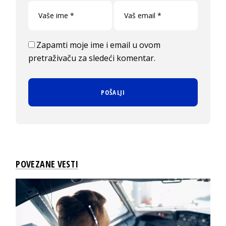
Zapamti moje ime i email u ovom
pretraživaču za sledeći komentar.
POVEZANE VESTI