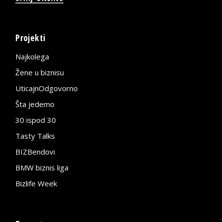
Projekti
Najkolega
Žene u biznisu
UticajnOdgovorno
Šta jedemo
30 ispod 30
Tasty Talks
BIZBendovi
BMW biznis liga
Bizlife Week