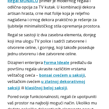
Regal MONACO
primer je modernog regala i
odlična opcija za TV kutak. U kombinaciji dekora
artisan hrasta, crne mat folije koja je reljefno
naglašena i crnog dekora praktično je rešenje za
ljubitelje minimalističkog stila opremanja prostora.
Regal se sastoji iz dva zasebna elementa, donjeg
koji ima ulogu TV police i sadrži zatvorene i
otvorene celine, i gornjeg, koji takođe poseduje
jednu otvorenu i dve zatvorene celine.
Dizajneri enterijera
Forma Ideale
predlažu da
površinu regala ukrasite različitim vrstama
veštačog cveća –
bonsai cvećem u saksiji
,
veštačkim cvećem
u zlatnoj dekorativnoj
saksiji
ili
klasičnoj beloj saksiji
.
Pored svoje funkcionalnosti, regali će upotpuniti
vaš prostor na najbolji mogući način. Ukoliko mu