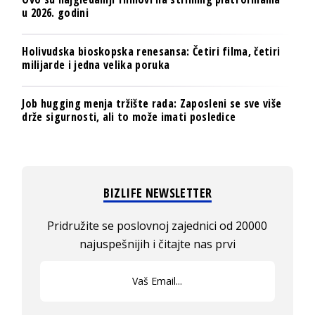
u 2026. godini
Holivudska bioskopska renesansa: Četiri filma, četiri
milijarde i jedna velika poruka
Job hugging menja tržište rada: Zaposleni se sve više
drže sigurnosti, ali to može imati posledice
BIZLIFE NEWSLETTER
Pridružite se poslovnoj zajednici od 20000
najuspešnijih i čitajte nas prvi