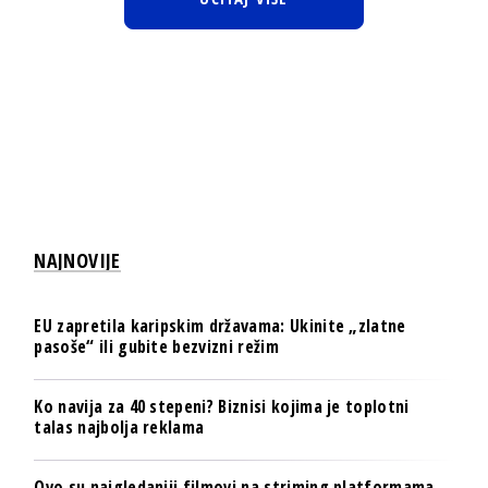
NAJNOVIJE
EU zapretila karipskim državama: Ukinite „zlatne
pasoše“ ili gubite bezvizni režim
Ko navija za 40 stepeni? Biznisi kojima je toplotni
talas najbolja reklama
Ovo su najgledaniji filmovi na striming platformama