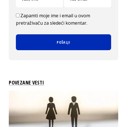
Zapamti moje ime i email u ovom
pretraživaču za sledeći komentar.
POVEZANE VESTI