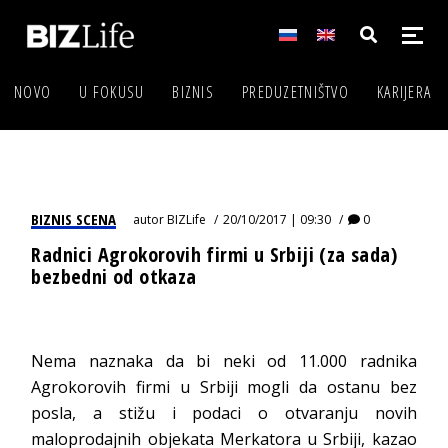
NOVO
U FOKUSU
BIZNIS
PREDUZETNIŠTVO
KARIJERA
BIZNIS SCENA
autor
BIZLife
20/10/2017 | 09:30
0
Radnici Agrokorovih firmi u Srbiji (za sada)
bezbedni od otkaza
Nema naznaka da bi neki od 11.000 radnika
Agrokorovih firmi u Srbiji mogli da ostanu bez
posla, a stižu i podaci o otvaranju novih
maloprodajnih objekata Merkatora u Srbiji, kazao