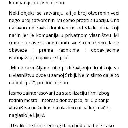
kompanije, objasnio je on.
Neki objekti se zatvaraju, ali je broj otvorenih veći
nego broj zatvorenih. Mi ćemo pratiti situaciju. Ona
naravno ne zavisi dominantno od Vlade ni na koji
način jer je kompanija u privatnom vlasništvu. Mi
ćemo sa naše strane učiniti sve što možemo da se
obaveze i prema radnicima i dobavljačima
ispunjavaju, najavio je Ljajić.
„Mi ne razmišljamo ni o podržavljenju firmi koje su
u vlasništvu ovde u samoj Srbiji. Ne mislimo da je to
najbolji put“, predočio je on.
Jesmo zainteresovani za stabilizaciju firmi zbog
radnih mesta i interesa dobavljača, ali u pitanje
vlasništva ne želimo da ulazimo ni na koji način,
naglasio je Ljajić.
„Ukoliko te firme jednog dana budu na berzi, ako