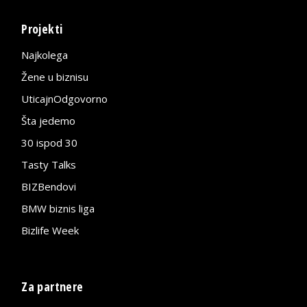
Projekti
Najkolega
Žene u biznisu
UticajnOdgovorno
Šta jedemo
30 ispod 30
Tasty Talks
BIZBendovi
BMW biznis liga
Bizlife Week
Za partnere