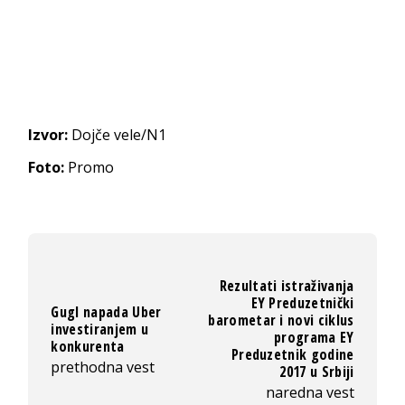
Izvor:
Dojče vele/N1
Foto:
Promo
Rezultati istraživanja
EY Preduzetnički
Gugl napada Uber
barometar i novi ciklus
investiranjem u
programa EY
konkurenta
Preduzetnik godine
prethodna vest
2017 u Srbiji
naredna vest