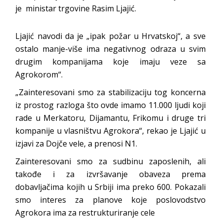
je ministar trgovine Rasim Ljajić.
Ljajić navodi da je „ipak požar u Hrvatskoj“, a sve
ostalo manje-više ima negativnog odraza u svim
drugim kompanijama koje imaju veze sa
Agrokorom“.
„Zainteresovani smo za stabilizaciju tog koncerna
iz prostog razloga što ovde imamo 11.000 ljudi koji
rade u Merkatoru, Dijamantu, Frikomu i druge tri
kompanije u vlasništvu Agrokora“, rekao je Ljajić u
izjavi za Dojče vele, a prenosi N1.
Zainteresovani smo za sudbinu zaposlenih, ali
takođe i za izvršavanje obaveza prema
dobavljačima kojih u Srbiji ima preko 600. Pokazali
smo interes za planove koje poslovodstvo
Agrokora ima za restrukturiranje cele