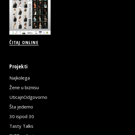
ČITAJ ONLINE
Projekti
Najkolega
Žene u biznisu
UticajnOdgovorno
Šta jedemo
30 ispod 30
Tasty Talks