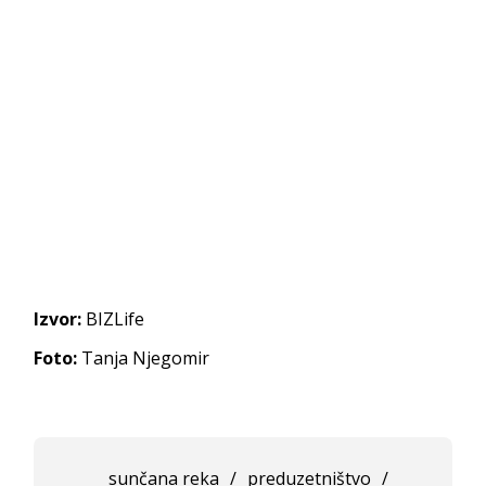
Izvor:
BIZLife
Foto:
Tanja Njegomir
sunčana reka
/
preduzetništvo
/