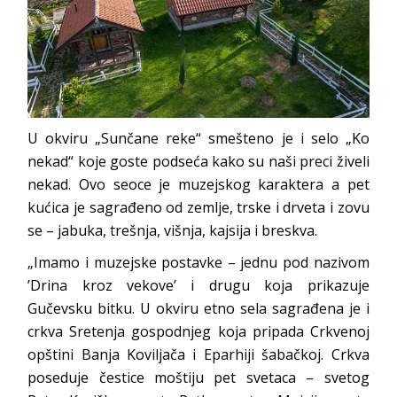
U okviru „Sunčane reke“ smešteno je i selo „Ko
nekad“ koje goste podseća kako su naši preci živeli
nekad. Ovo seoce je muzejskog karaktera a pet
kućica je sagrađeno od zemlje, trske i drveta i zovu
se – jabuka, trešnja, višnja, kajsija i breskva.
„Imamo i muzejske postavke – jednu pod nazivom
’Drina kroz vekove’ i drugu koja prikazuje
Gučevsku bitku. U okviru etno sela sagrađena je i
crkva Sretenja gospodnjeg koja pripada Crkvenoj
opštini Banja Koviljača i Eparhiji šabačkoj. Crkva
poseduje čestice moštiju pet svetaca – svetog