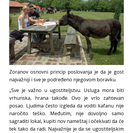
Zoranov osnovni princip poslovanja je da je gost
najvažniji i sve je podređeno njegovom boravku.
„Sve je važno u ugostiteljstvu. Usluga mora biti
vrhunska, hrana takođe. Ovo je vrlo zahtevan
posao. Ljudima često izgleda da voditi kafanu nije
naročito teško. Međutim, nije dovoljno samo
sagraditi lokal, kupiti nov nameštaj i očekivati da će
tek tako da radi. Najvažnije je da se ugostiteljskim