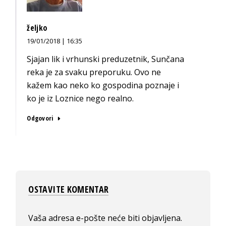
željko
19/01/2018 | 16:35
Sjajan lik i vrhunski preduzetnik, Sunčana
reka je za svaku preporuku. Ovo ne
kažem kao neko ko gospodina poznaje i
ko je iz Loznice nego realno.
Odgovori
OSTAVITE KOMENTAR
Vaša adresa e-pošte neće biti objavljena.