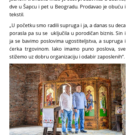
dve u Šapcu i pet u Beogradu. Prodavao je obuću i
tekstil.
„U početku smo radili supruga i ja, a danas su deca
porasla pa su se uključila u porodičan biznis. Sin i
ja se bavimo poslovima ugostiteljstva, a supruga i
ćerka trgovinom. Iako imamo puno poslova, sve
stižemo uz dobru organizaciju i odabir zaposlenih“.