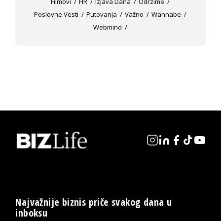
Filmovi
HR
Izjava Dana
Odrzime
Poslovne Vesti
Putovanja
Važno
Wannabe
Webmind
Najvažnije biznis priče svakog dana u
inboksu