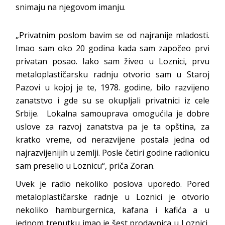
snimaju na njegovom imanju.
„Privatnim poslom bavim se od najranije mladosti.
Imao sam oko 20 godina kada sam započeo prvi
privatan posao. Iako sam živeo u Loznici, prvu
metaloplastičarsku radnju otvorio sam u Staroj
Pazovi u kojoj je te, 1978. godine, bilo razvijeno
zanatstvo i gde su se okupljali privatnici iz cele
Srbije. Lokalna samouprava omogućila je dobre
uslove za razvoj zanatstva pa je ta opština, za
kratko vreme, od nerazvijene postala jedna od
najrazvijenijih u zemlji. Posle četiri godine radionicu
sam preselio u Loznicu“, priča Zoran.
Uvek je radio nekoliko poslova uporedo. Pored
metaloplastičarske radnje u Loznici je otvorio
nekoliko hamburgernica, kafana i kafića a u
jednom trenutku imao je šest prodavnica u Loznici,