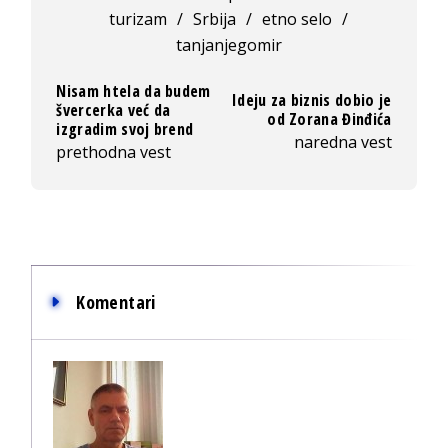
turizam
/
Srbija
/
etno selo
/
tanjanjegomir
Nisam htela da budem
Ideju za biznis dobio je
švercerka već da
od Zorana Đinđića
izgradim svoj brend
naredna vest
prethodna vest
Komentari