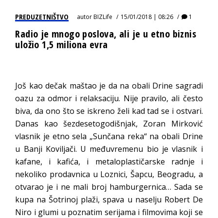
PREDUZETNIŠTVO
autor
BIZLife
15/01/2018 | 08:26
1
Radio je mnogo poslova, ali je u etno biznis
uložio 1,5 miliona evra
Još kao dečak maštao je da na obali Drine sagradi
oazu za odmor i relaksaciju. Nije pravilo, ali često
biva, da ono što se iskreno želi kad tad se i ostvari.
Danas kao šezdesetogodišnjak, Zoran Mirković
vlasnik je etno sela „Sunčana reka“ na obali Drine
u Banji Koviljači. U međuvremenu bio je vlasnik i
kafane, i kafića, i metaloplastičarske radnje i
nekoliko prodavnica u Loznici, Šapcu, Beogradu, a
otvarao je i ne mali broj hamburgernica… Sada se
kupa na Šotrinoj plaži, spava u naselju Robert De
Niro i glumi u poznatim serijama i filmovima koji se