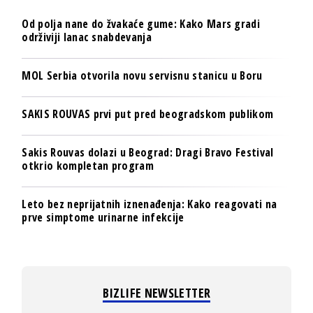
Od polja nane do žvakaće gume: Kako Mars gradi
održiviji lanac snabdevanja
MOL Serbia otvorila novu servisnu stanicu u Boru
SAKIS ROUVAS prvi put pred beogradskom publikom
Sakis Rouvas dolazi u Beograd: Dragi Bravo Festival
otkrio kompletan program
Leto bez neprijatnih iznenađenja: Kako reagovati na
prve simptome urinarne infekcije
BIZLIFE NEWSLETTER