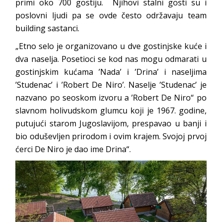
primi oko 700 gostiju. Njihovi stalni gosti su i
poslovni ljudi pa se ovde često održavaju team
building sastanci.
„Etno selo je organizovano u dve gostinjske kuće i
dva naselja. Posetioci se kod nas mogu odmarati u
gostinjskim kućama ’Nada’ i ’Drina’ i naseljima
’Studenac’ i ’Robert De Niro’. Naselje ’Studenac’ je
nazvano po seoskom izvoru a ’Robert De Niro“ po
slavnom holivudskom glumcu koji je 1967. godine,
putujući starom Jugoslavijom, prespavao u banji i
bio oduševljen prirodom i ovim krajem. Svojoj prvoj
ćerci De Niro je dao ime Drina“.