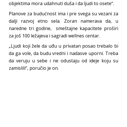
objektima mora udahnuti duša i da ljudi to osete“.
Planove za budućnost ima i pre svega su vezani za
dalji razvoj etno sela. Zoran namerava da, u
naredne tri godine, smeštajne kapacitete proširi
za još 100 ležajeva i sagradi wellnes centar.
„Ljudi koji žele da uđu u privatan posao trebalo bi
da ga vole, da budu vredni i nadasve uporni. Treba
da veruju u sebe i ne odustaju od ideje koju su
zamislili“, poručio je on.