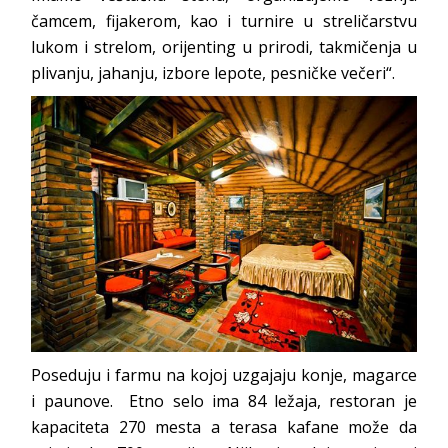
čamcem, fijakerom, kao i turnire u streličarstvu
lukom i strelom, orijenting u prirodi, takmičenja u
plivanju, jahanju, izbore lepote, pesničke večeri“.
Poseduju i farmu na kojoj uzgajaju konje, magarce
i paunove. Etno selo ima 84 ležaja, restoran je
kapaciteta 270 mesta a terasa kafane može da