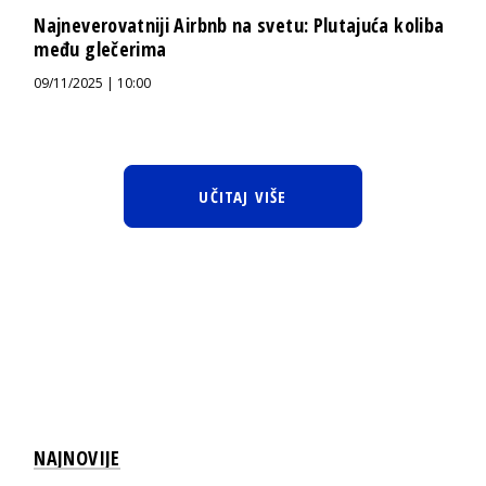
Najneverovatniji Airbnb na svetu: Plutajuća koliba
među glečerima
09/11/2025 | 10:00
UČITAJ VIŠE
NAJNOVIJE