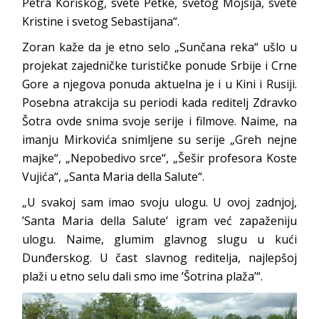
Petra Koriškog, svete Petke, svetog Mojsija, svete
Kristine i svetog Sebastijana“.
Zoran kaže da je etno selo „Sunčana reka“ ušlo u
projekat zajedničke turističke ponude Srbije i Crne
Gore a njegova ponuda aktuelna je i u Kini i Rusiji.
Posebna atrakcija su periodi kada reditelj Zdravko
Šotra ovde snima svoje serije i filmove. Naime, na
imanju Mirkovića snimljene su serije „Greh nejne
majke“, „Nepobedivo srce“, „Šešir profesora Koste
Vujića“, „Santa Maria della Salute“.
„U svakoj sam imao svoju ulogu. U ovoj zadnjoj,
’Santa Maria della Salute’ igram već zapaženiju
ulogu. Naime, glumim glavnog slugu u kući
Dunđerskog. U čast slavnog reditelja, najlepšoj
plaži u etno selu dali smo ime ’Šotrina plaža’“.