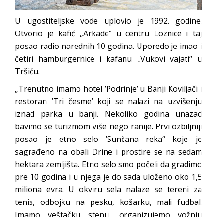
U ugostiteljske vode uplovio je 1992. godine.
Otvorio je kafić „Arkade“ u centru Loznice i taj
posao radio narednih 10 godina. Uporedo je imao i
četiri hamburgernice i kafanu „Vukovi vajati“ u
Tršiću.
„Trenutno imamo hotel ’Podrinje’ u Banji Koviljači i
restoran ’Tri česme’ koji se nalazi na uzvišenju
iznad parka u banji. Nekoliko godina unazad
bavimo se turizmom više nego ranije. Prvi ozbiljniji
posao je etno selo ’Sunčana reka“ koje je
sagrađeno na obali Drine i prostire se na sedam
hektara zemljišta. Etno selo smo počeli da gradimo
pre 10 godina i u njega je do sada uloženo oko 1,5
miliona evra. U okviru sela nalaze se tereni za
tenis, odbojku na pesku, košarku, mali fudbal.
Imamo veštačku stenu, organizujemo vožnju