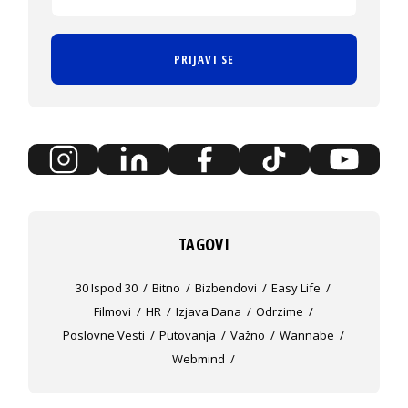
PRIJAVI SE
TAGOVI
30 Ispod 30
Bitno
Bizbendovi
Easy Life
Filmovi
HR
Izjava Dana
Odrzime
Poslovne Vesti
Putovanja
Važno
Wannabe
Webmind