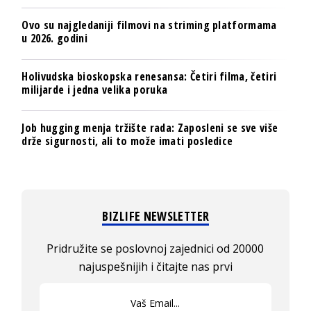
Ovo su najgledaniji filmovi na striming platformama
u 2026. godini
Holivudska bioskopska renesansa: Četiri filma, četiri
milijarde i jedna velika poruka
Job hugging menja tržište rada: Zaposleni se sve više
drže sigurnosti, ali to može imati posledice
BIZLIFE NEWSLETTER
Pridružite se poslovnoj zajednici od 20000
najuspešnijih i čitajte nas prvi