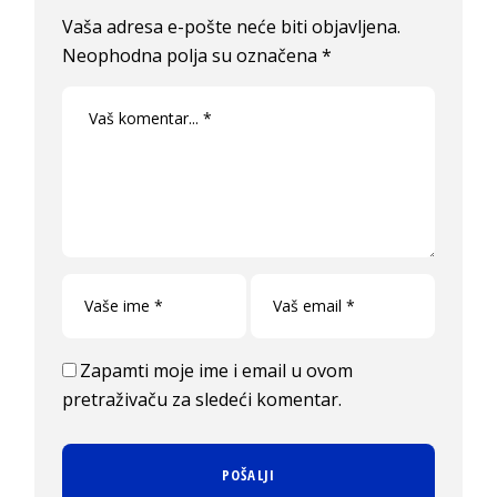
Vaša adresa e-pošte neće biti objavljena.
Neophodna polja su označena
*
Zapamti moje ime i email u ovom
pretraživaču za sledeći komentar.