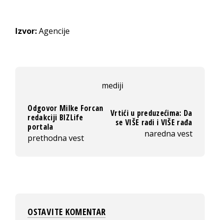
Izvor:
Agencije
mediji
Odgovor Milke Forcan
Vrtići u preduzećima: Da
redakciji BIZLife
se VIŠE radi i VIŠE rađa
portala
naredna vest
prethodna vest
OSTAVITE KOMENTAR