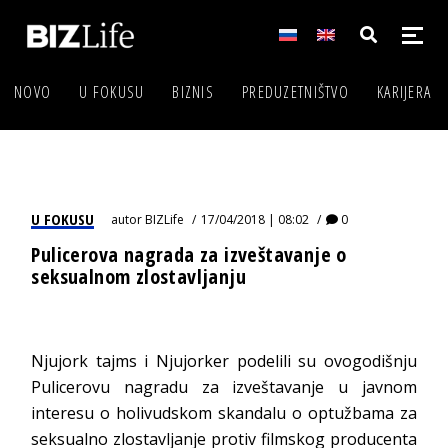
NOVO
U FOKUSU
BIZNIS
PREDUZETNIŠTVO
KARIJERA
U FOKUSU
autor
BIZLife
17/04/2018 | 08:02
0
Pulicerova nagrada za izveštavanje o
seksualnom zlostavljanju
Njujork tajms i Njujorker podelili su ovogodišnju
Pulicerovu nagradu za izveštavanje u javnom
interesu o holivudskom skandalu o optužbama za
seksualno zlostavljanje protiv filmskog producenta