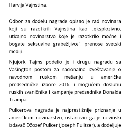
Harvija Vajnstina.
Odbor za dodelu nagrade opisao je rad novinara
koji su razotkrili Vajnstina kao „eksplozivno,
uticajno novinarstvo koje je razotkrilo moćne i
bogate seksualne grabežljivce“, prenose svetski
mediji.
Njujork Tajms podelio je i drugu nagradu sa
Vašington postom za nacionalno izveštavanje o
navodnom ruskom mešanju u američke
predsedničke izbore 2016. i mogućem dosluhu
ruskih zvaničnika i kampanje predsednika Donalda
Trampa.
Pulicerova nagrada je najprestižnije priznanje u
američkom novinarstvu, ustanovio ga je novinski
izdavač Džozef Pulicer (Joseph Pulitzer), a dodeljuje