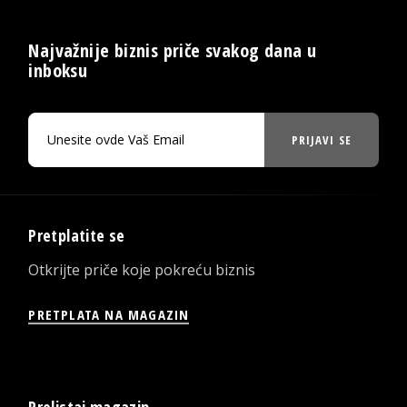
Najvažnije biznis priče svakog dana u
inboksu
PRIJAVI SE
Pretplatite se
Otkrijte priče koje pokreću biznis
PRETPLATA NA MAGAZIN
Prelistaj magazin