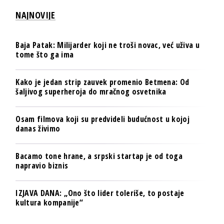
NAJNOVIJE
Baja Patak: Milijarder koji ne troši novac, već uživa u
tome što ga ima
Kako je jedan strip zauvek promenio Betmena: Od
šaljivog superheroja do mračnog osvetnika
Osam filmova koji su predvideli budućnost u kojoj
danas živimo
Bacamo tone hrane, a srpski startap je od toga
napravio biznis
IZJAVA DANA: „Ono što lider toleriše, to postaje
kultura kompanije“