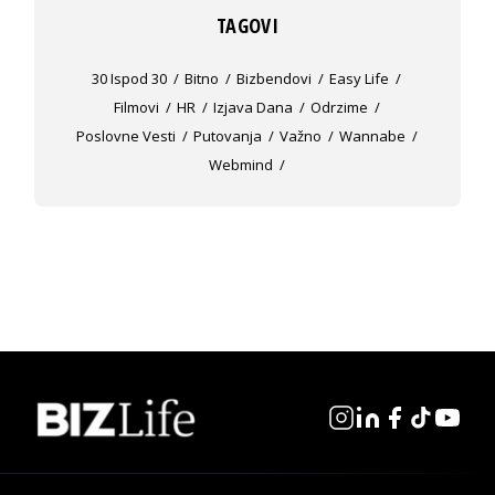
TAGOVI
30 Ispod 30
Bitno
Bizbendovi
Easy Life
Filmovi
HR
Izjava Dana
Odrzime
Poslovne Vesti
Putovanja
Važno
Wannabe
Webmind