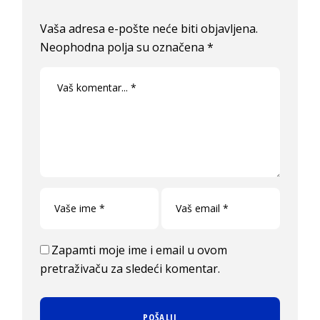
Vaša adresa e-pošte neće biti objavljena.
Neophodna polja su označena
*
Zapamti moje ime i email u ovom
pretraživaču za sledeći komentar.