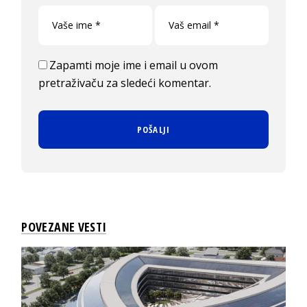
Zapamti moje ime i email u ovom
pretraživaču za sledeći komentar.
POVEZANE VESTI