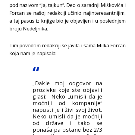
pod nazivom “Ja, tajkun”. Deo o saradnji Miškovića i
Forcan se našoj redakciji učinio najinteresantnijim,
a taj pasus iz knjige bio je objavljen i u poslednjem
broju Nedeljnika.
Tim povodom redakciji se javila i sama Milka Forcan
koja nam je napisala:
„Dakle moj odgovor na
prozivke koje ste objavili
glasi: Neko „umisli da je
moćniji od kompanije“
napusti je i živi svoj život.
Neko umisli da je moćniji
od države i tako se
ponaša pa ostane bez 2/3