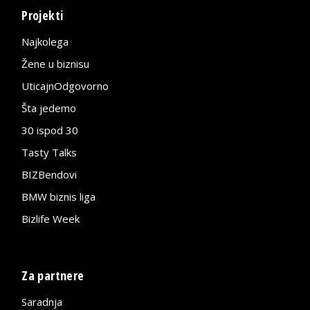
Projekti
Najkolega
Žene u biznisu
UticajnOdgovorno
Šta jedemo
30 ispod 30
Tasty Talks
BIZBendovi
BMW biznis liga
Bizlife Week
Za partnere
Saradnja