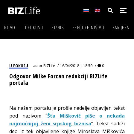
NOVO
U FOKUSU
BIZNIS
PREDUZETNIŠTVO
KARIJERA
U FOKUSU
autor
BIZLife
16/04/2018 | 18:50
0
Odgovor Milke Forcan redakciji BIZLife
portala
Na našem portalu je prošle nedelje objavljen tekst
pod nazivom “
Šta Mišković piše o nekada
najmoćnijoj ženi srpskog biznisa
”. Tekst sadrži
deo iz tek objavljene knjige Miroslava Miškovića