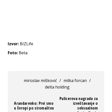
Izvor:
BIZLife
Foto:
Beta
miroslav mišković
/
milka forcan
/
delta holding
Pulicerova nagrada za
Arandarenko: Prvi smo
izveštavanje o
u Evropi po siromaštvu
seksualnom