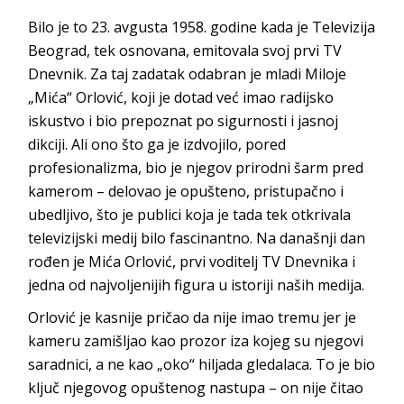
Bilo je to 23. avgusta 1958. godine kada je Televizija
Beograd, tek osnovana, emitovala svoj prvi TV
Dnevnik. Za taj zadatak odabran je mladi Miloje
„Mića“ Orlović, koji je dotad već imao radijsko
iskustvo i bio prepoznat po sigurnosti i jasnoj
dikciji. Ali ono što ga je izdvojilo, pored
profesionalizma, bio je njegov prirodni šarm pred
kamerom – delovao je opušteno, pristupačno i
ubedljivo, što je publici koja je tada tek otkrivala
televizijski medij bilo fascinantno. Na današnji dan
rođen je Mića Orlović, prvi voditelj TV Dnevnika i
jedna od najvoljenijih figura u istoriji naših medija.
Orlović je kasnije pričao da nije imao tremu jer je
kameru zamišljao kao prozor iza kojeg su njegovi
saradnici, a ne kao „oko“ hiljada gledalaca. To je bio
ključ njegovog opuštenog nastupa – on nije čitao