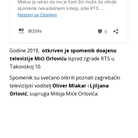
Godine 2019,
otkriven je spomenik doajenu
televizije Mići Orloviću
ispred zgrade RTS u
Takovskoj 10.
Spomenik su svečano otkrili poznati zagrebački
televizijski voditelj
Oliver Mlakar
i
Ljiljana
Orlović
, supruga Miloja Miće Orlovića.