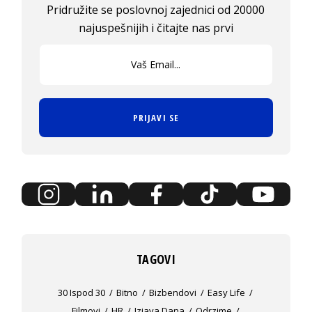
Pridružite se poslovnoj zajednici od 20000
najuspešnijih i čitajte nas prvi
PRIJAVI SE
TAGOVI
30 Ispod 30
Bitno
Bizbendovi
Easy Life
Filmovi
HR
Izjava Dana
Odrzime