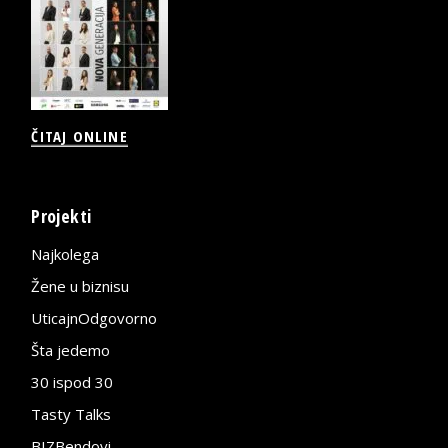
ČITAJ ONLINE
Projekti
Najkolega
Žene u biznisu
UticajnOdgovorno
Šta jedemo
30 ispod 30
Tasty Talks
BIZBendovi