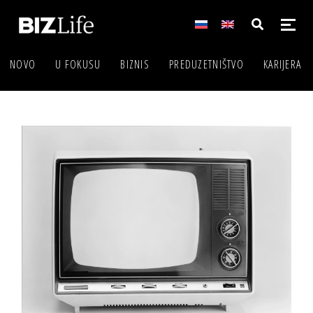
NOVO
U FOKUSU
BIZNIS
PREDUZETNIŠTVO
KARIJERA