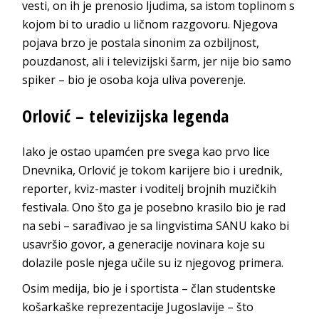
vesti, on ih je prenosio ljudima, sa istom toplinom s
kojom bi to uradio u ličnom razgovoru. Njegova
pojava brzo je postala sinonim za ozbiljnost,
pouzdanost, ali i televizijski šarm, jer nije bio samo
spiker – bio je osoba koja uliva poverenje.
Orlović – televizijska legenda
Iako je ostao upamćen pre svega kao prvo lice
Dnevnika, Orlović je tokom karijere bio i urednik,
reporter, kviz-master i voditelj brojnih muzičkih
festivala. Ono što ga je posebno krasilo bio je rad
na sebi – sarađivao je sa lingvistima SANU kako bi
usavršio govor, a generacije novinara koje su
dolazile posle njega učile su iz njegovog primera.
Osim medija, bio je i sportista – član studentske
košarkaške reprezentacije Jugoslavije – što