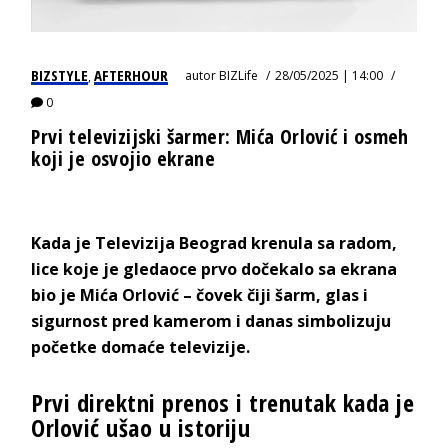
BIZSTYLE
AFTERHOUR
autor
BIZLife
28/05/2025 | 14:00
,
0
Prvi televizijski šarmer: Mića Orlović i osmeh
koji je osvojio ekrane
Kada je Televizija Beograd krenula sa radom,
lice koje je gledaoce prvo dočekalo sa ekrana
bio je Mića Orlović – čovek čiji šarm, glas i
sigurnost pred kamerom i danas simbolizuju
početke domaće televizije.
Prvi direktni prenos i trenutak kada je
Orlović ušao u istoriju