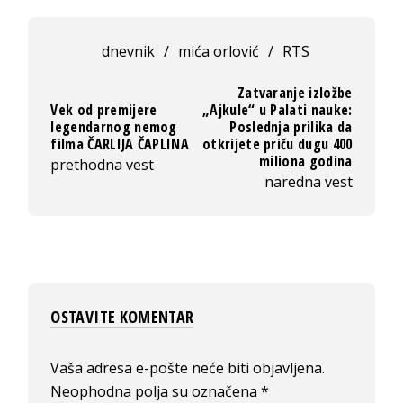
dnevnik
/
mića orlović
/
RTS
Zatvaranje izložbe
Vek od premijere
„Ajkule“ u Palati nauke:
legendarnog nemog
Poslednja prilika da
filma ČARLIJA ČAPLINA
otkrijete priču dugu 400
miliona godina
prethodna vest
naredna vest
OSTAVITE KOMENTAR
Vaša adresa e-pošte neće biti objavljena.
Neophodna polja su označena
*