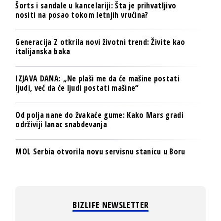
Šorts i sandale u kancelariji: Šta je prihvatljivo
nositi na posao tokom letnjih vrućina?
Generacija Z otkrila novi životni trend: Živite kao
italijanska baka
IZJAVA DANA: „Ne plaši me da će mašine postati
ljudi, već da će ljudi postati mašine“
Od polja nane do žvakaće gume: Kako Mars gradi
održiviji lanac snabdevanja
MOL Serbia otvorila novu servisnu stanicu u Boru
BIZLIFE NEWSLETTER