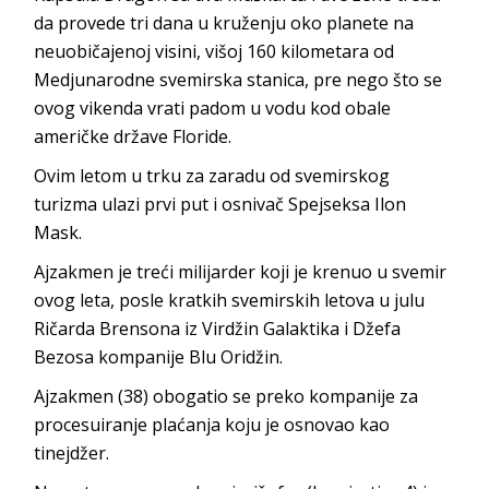
da provede tri dana u kruženju oko planete na
neuobičajenoj visini, višoj 160 kilometara od
Medjunarodne svemirska stanica, pre nego što se
ovog vikenda vrati padom u vodu kod obale
američke države Floride.
Ovim letom u trku za zaradu od svemirskog
turizma ulazi prvi put i osnivač Spejseksa Ilon
Mask.
Ajzakmen je treći milijarder koji je krenuo u svemir
ovog leta, posle kratkih svemirskih letova u julu
Ričarda Brensona iz Virdžin Galaktika i Džefa
Bezosa kompanije Blu Oridžin.
Ajzakmen (38) obogatio se preko kompanije za
procesuiranje plaćanja koju je osnovao kao
tinejdžer.