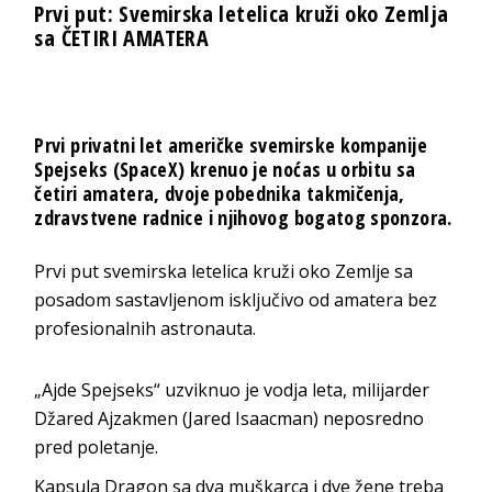
Prvi put: Svemirska letelica kruži oko Zemlja
sa ČETIRI AMATERA
Prvi privatni let američke svemirske kompanije
Spejseks (SpaceX) krenuo je noćas u orbitu sa
četiri amatera, dvoje pobednika takmičenja,
zdravstvene radnice i njihovog bogatog sponzora.
Prvi put svemirska letelica kruži oko Zemlje sa
posadom sastavljenom isključivo od amatera bez
profesionalnih astronauta.
„Ajde Spejseks“ uzviknuo je vodja leta, milijarder
Džared Ajzakmen (Jared Isaacman) neposredno
pred poletanje.
Kapsula Dragon sa dva muškarca i dve žene treba