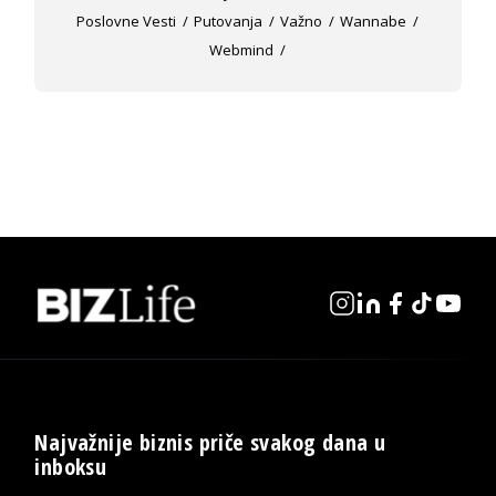
Poslovne Vesti
Putovanja
Važno
Wannabe
Webmind
Najvažnije biznis priče svakog dana u
inboksu