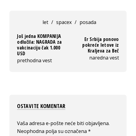
let
/
spacex
/
posada
Još jedna KOMPANIJA
Er Srbija ponovo
odlučila: NAGRADA za
pokreće letove iz
vakcinaciju čak 1.000
Kraljeva za Beč
USD
naredna vest
prethodna vest
OSTAVITE KOMENTAR
Vaša adresa e-pošte neće biti objavljena.
Neophodna polja su označena
*