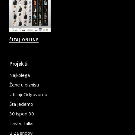
ČITAJ ONLINE
Projekti
Najkolega
Žene u biznisu
UticajnOdgovorno
Šta jedemo
30 ispod 30
Tasty Talks
BIZBendovi