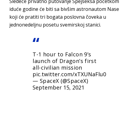
Sledeće privatno putovanje Spejseksa početkom
iduće godine će biti sa bivšim astronautom Nase
koji će pratiti tri bogata poslovna čoveka u
jednonedeljnu posetu svemirskoj stanici.
T-1 hour to Falcon 9’s
launch of Dragon’s first
all-civilian mission
pic.twitter.com/xTXUNaFlu0
— SpaceX (@SpaceX)
September 15, 2021