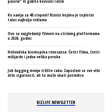
pasoše“ ili gubite bezvizni režim
Ko navija za 40 stepeni? Biznisi kojima je toplotni
talas najbolja reklama
Ovo su najgledaniji filmovi na striming platformama
u 2026. godini
Holivudska bioskopska renesansa: Četiri filma, četiri
milijarde i jedna velika poruka
Job hugging menja tržište rada: Zaposleni se sve više
drže sigurnosti, ali to može imati posledice
BIZLIFE NEWSLETTER