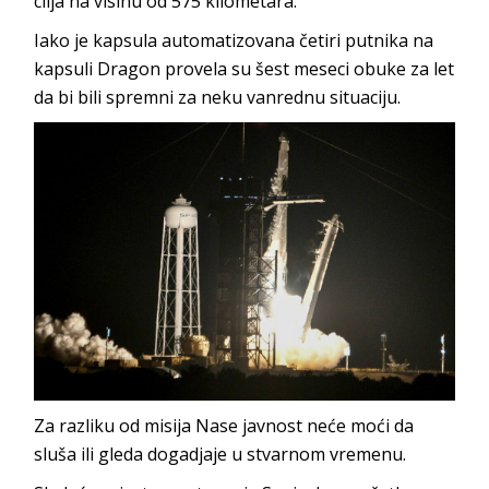
cilja na visinu od 575 kilometara.
Iako je kapsula automatizovana četiri putnika na
kapsuli Dragon provela su šest meseci obuke za let
da bi bili spremni za neku vanrednu situaciju.
Za razliku od misija Nase javnost neće moći da
sluša ili gleda dogadjaje u stvarnom vremenu.