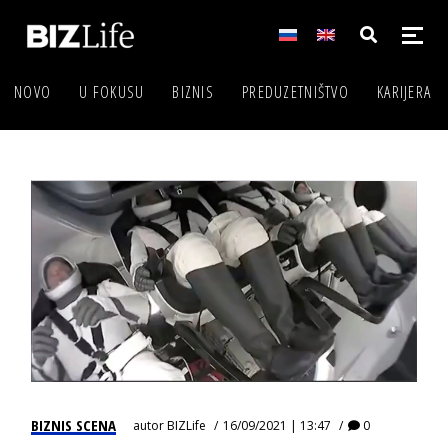
NOVO
U FOKUSU
BIZNIS
PREDUZETNIŠTVO
KARIJERA
BIZNIS SCENA
autor
BIZLife
16/09/2021 | 13:47
0