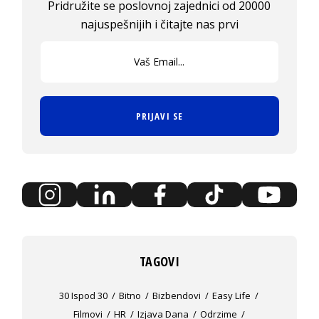
Pridružite se poslovnoj zajednici od 20000
najuspešnijih i čitajte nas prvi
PRIJAVI SE
TAGOVI
30 Ispod 30
Bitno
Bizbendovi
Easy Life
Filmovi
HR
Izjava Dana
Odrzime