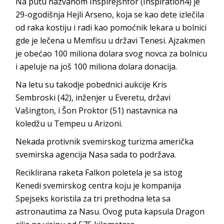
Na putu nazvanom Inspirejšnfor (Inspiration4) je
29-ogodišnja Hejli Arseno, koja se kao dete izlečila
od raka kostiju i radi kao pomoćnik lekara u bolnici
gde je lečena u Memfisu u državi Tenesi. Ajzakmen
je obećao 100 miliona dolara svog novca za bolnicu
i apeluje na još 100 miliona dolara donacija.
Na letu su takodje pobednici aukcije Kris
Sembroski (42), inženjer u Everetu, državi
Vašington, i Šon Proktor (51) nastavnica na
koledžu u Tempeu u Arizoni.
Nekada protivnik svemirskog turizma američka
svemirska agencija Nasa sada to podržava.
Reciklirana raketa Falkon poletela je sa istog
Kenedi svemirskog centra koju je kompanija
Spejseks koristila za tri prethodna leta sa
astronautima za Nasu. Ovog puta kapsula Dragon