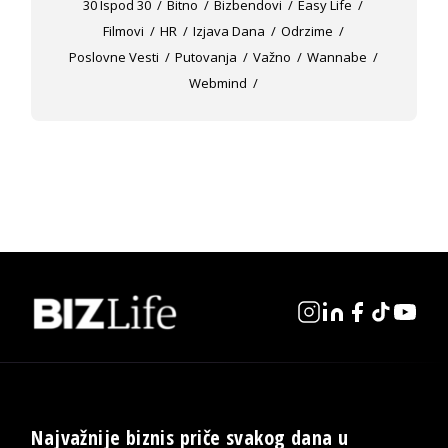
30 Ispod 30
Bitno
Bizbendovi
Easy Life
Filmovi
HR
Izjava Dana
Odrzime
Poslovne Vesti
Putovanja
Važno
Wannabe
Webmind
Najvažnije biznis priče svakog dana u