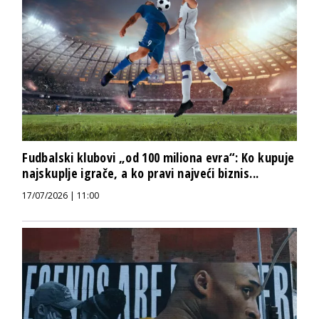
Fudbalski klubovi „od 100 miliona evra“: Ko kupuje
najskuplje igrače, a ko pravi najveći biznis...
17/07/2026 | 11:00