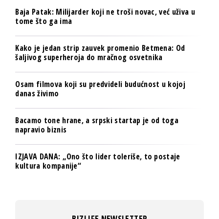
Baja Patak: Milijarder koji ne troši novac, već uživa u
tome što ga ima
Kako je jedan strip zauvek promenio Betmena: Od
šaljivog superheroja do mračnog osvetnika
Osam filmova koji su predvideli budućnost u kojoj
danas živimo
Bacamo tone hrane, a srpski startap je od toga
napravio biznis
IZJAVA DANA: „Ono što lider toleriše, to postaje
kultura kompanije“
BIZLIFE NEWSLETTER