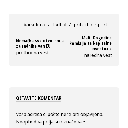
barselona
/
fudbal
/
prihod
/
sport
Mali: Dogodine
Nemačka sve otvorenija
komisija za kapitalne
za radnike van EU
investicije
prethodna vest
naredna vest
OSTAVITE KOMENTAR
Vaša adresa e-pošte neće biti objavljena.
Neophodna polja su označena
*