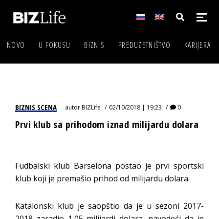
NOVO
U FOKUSU
BIZNIS
PREDUZETNIŠTVO
KARIJERA
BIZNIS SCENA
autor
BIZLife
02/10/2018 | 19:23
0
Prvi klub sa prihodom iznad milijardu dolara
Fudbalski klub Barselona postao je prvi sportski
klub koji je premašio prihod od milijardu dolara.
Katalonski klub je saopštio da je u sezoni 2017-
2018 zaradio 1,05 milijardi dolara, navodeći da je