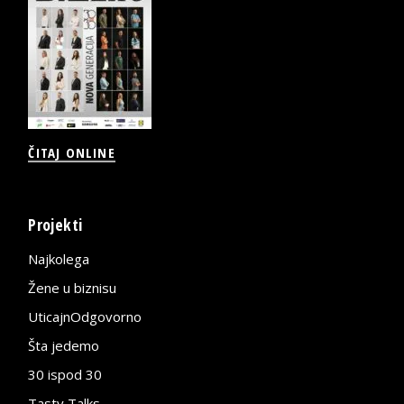
ČITAJ ONLINE
Projekti
Najkolega
Žene u biznisu
UticajnOdgovorno
Šta jedemo
30 ispod 30
Tasty Talks