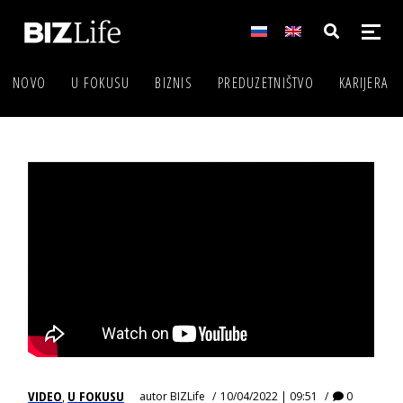
NOVO
U FOKUSU
BIZNIS
PREDUZETNIŠTVO
KARIJERA
VIDEO
U FOKUSU
autor
BIZLife
10/04/2022 | 09:51
0
,