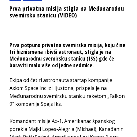
Prva privatna misija stigla na Međunarodnu
svemirsku stanicu (VIDEO)
Prva potpuno privatna svemirska misija, koju čine
tri biznismena i bivši astronaut, stigla je na
Međunarodnu svemirsku stanicu (ISS) gde će
boraviti malo više od jedne sedmice.
Ekipa od četiri astronauta startap kompanije
Axiom Space Inc iz Hjustona, prispela je na
Međunarodnu svemirsku stanicu raketom „Falkon
9“ kompanije Spejs Iks.
Komandant misije Ax-1, Amerikanac španskog
porekla Majkl Lopes-Alegria (Michael), Kanađanin
Mark Peti (Pathy), Amerikanac Leri Konor (Larry