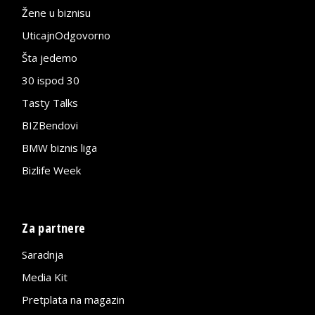
Žene u biznisu
UticajnOdgovorno
Šta jedemo
30 ispod 30
Tasty Talks
BIZBendovi
BMW biznis liga
Bizlife Week
Za partnere
Saradnja
Media Kit
Pretplata na magazin