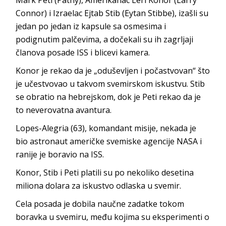
Connor) i Izraelac Ejtab Stib (Eytan Stibbe), izašli su
jedan po jedan iz kapsule sa osmesima i
podignutim palčevima, a dočekali su ih zagrljaji
članova posade ISS i blicevi kamera.
Konor je rekao da je „oduševljen i počastvovan“ što
je učestvovao u takvom svemirskom iskustvu. Stib
se obratio na hebrejskom, dok je Peti rekao da je
to neverovatna avantura.
Lopes-Alegria (63), komandant misije, nekada je
bio astronaut američke svemiske agencije NASA i
ranije je boravio na ISS.
Konor, Stib i Peti platili su po nekoliko desetina
miliona dolara za iskustvo odlaska u svemir.
Cela posada je dobila naučne zadatke tokom
boravka u svemiru, među kojima su eksperimenti o