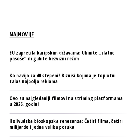
NAJNOVIJE
EU zapretila karipskim državama: Ukinite „zlatne
pasoše“ ili gubite bezvizni režim
Ko navija za 40 stepeni? Biznisi kojima je toplotni
talas najbolja reklama
Ovo su najgledaniji filmovi na striming platformama
u 2026. godini
Holivudska bioskopska renesansa: Četiri filma, četiri
milijarde i jedna velika poruka