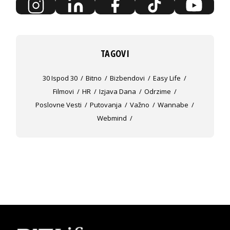
TAGOVI
30 Ispod 30
Bitno
Bizbendovi
Easy Life
Filmovi
HR
Izjava Dana
Odrzime
Poslovne Vesti
Putovanja
Važno
Wannabe
Webmind