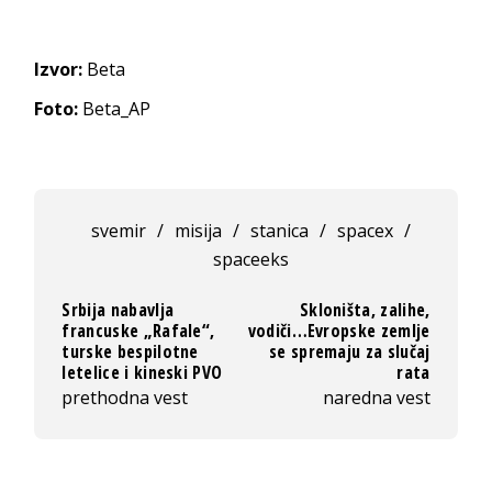
Izvor:
Beta
Foto:
Beta_AP
svemir
/
misija
/
stanica
/
spacex
/
spaceeks
Srbija nabavlja
Skloništa, zalihe,
francuske „Rafale“,
vodiči…Evropske zemlje
turske bespilotne
se spremaju za slučaj
letelice i kineski PVO
rata
prethodna vest
naredna vest