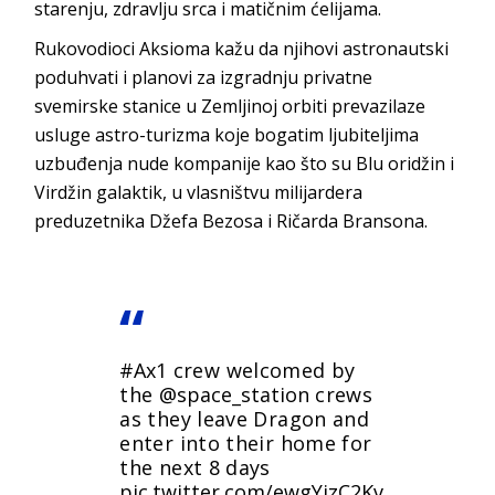
starenju, zdravlju srca i matičnim ćelijama.
Rukovodioci Aksioma kažu da njihovi astronautski
poduhvati i planovi za izgradnju privatne
svemirske stanice u Zemljinoj orbiti prevazilaze
usluge astro-turizma koje bogatim ljubiteljima
uzbuđenja nude kompanije kao što su Blu oridžin i
Virdžin galaktik, u vlasništvu milijardera
preduzetnika Džefa Bezosa i Ričarda Bransona.
#Ax1
crew welcomed by
the
@space_station
crews
as they leave Dragon and
enter into their home for
the next 8 days
pic.twitter.com/ewgYizC2Kv