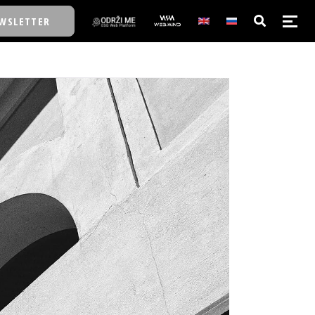
WSLETTER
E/SCHOOL
E/SCHOOL
A
A