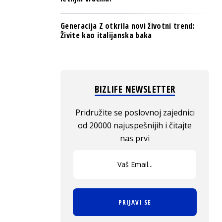
Generacija Z otkrila novi životni trend:
Živite kao italijanska baka
BIZLIFE NEWSLETTER
Pridružite se poslovnoj zajednici
od 20000 najuspešnijih i čitajte
nas prvi
PRIJAVI SE