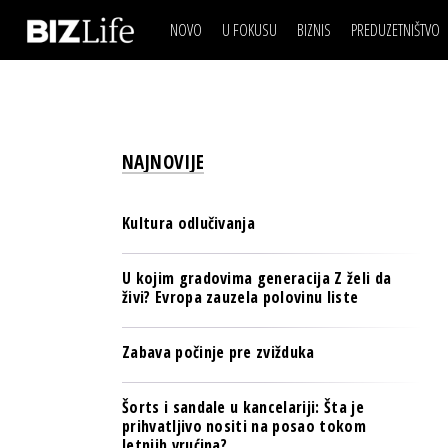
NOVO
U FOKUSU
BIZNIS
PREDUZETNIŠTVO
IZJAVA DANA
BIZNIS SCENA
VIDEO
REAL ESTATE
IZJAVA DANA
BIZNIS SCENA
BREND I KOMUNIKACI
VIDEO
REAL ESTATE
ESG & ENERGY
NAJNOVIJE
BREND I KOMUNIKACI
BANKE
ESG & ENERGY
OSIGURANJE
Kultura odlučivanja
BANKE
TECH I AI
OSIGURANJE
U kojim gradovima generacija Z želi da
BIZNIS & SPORT
živi? Evropa zauzela polovinu liste
TECH I AI
PULS REGIONA
BIZNIS & SPORT
Zabava počinje pre zvižduka
NOVO NA RAFU
PULS REGIONA
Šorts i sandale u kancelariji: Šta je
NOVO NA RAFU
prihvatljivo nositi na posao tokom
letnjih vrućina?