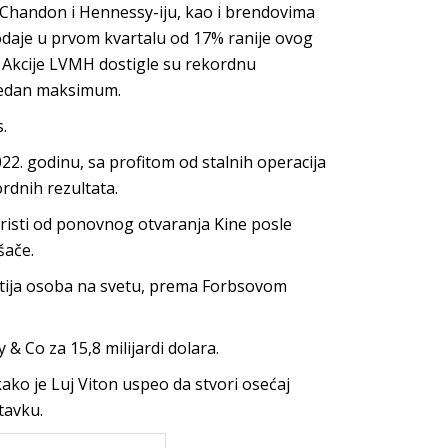
 Chandon i Hennessy-iju, kao i brendovima
prodaje u prvom kvartalu od 17% ranije ovog
. Akcije LVMH dostigle su rekordnu
 jedan maksimum.
.
022. godinu, sa profitom od stalnih operacija
rdnih rezultata.
oristi od ponovnog otvaranja Kine posle
šače.
atija osoba na svetu, prema Forbsovom
& Co za 15,8 milijardi dolara.
ko je Luj Viton uspeo da stvori osećaj
tavku.