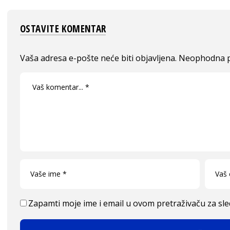
OSTAVITE KOMENTAR
Vaša adresa e-pošte neće biti objavljena.
Neophodna p
Zapamti moje ime i email u ovom pretraživaču za sl