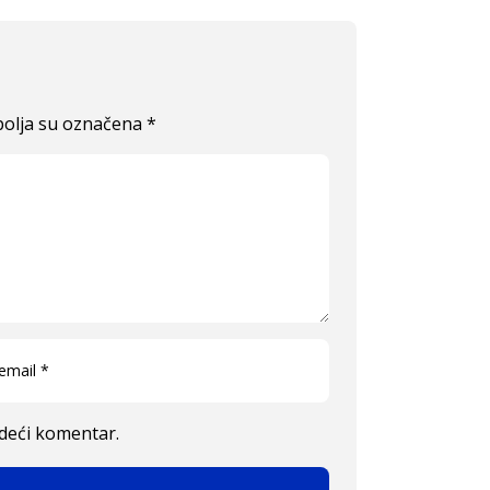
olja su označena
*
edeći komentar.