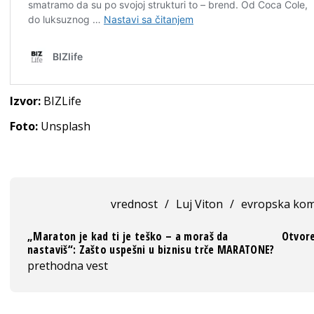
Izvor:
BIZLife
Foto:
Unsplash
vrednost
/
Luj Viton
/
evropska kom
„Maraton je kad ti je teško – a moraš da
Otvore
nastaviš“: Zašto uspešni u biznisu trče MARATONE?
prethodna vest