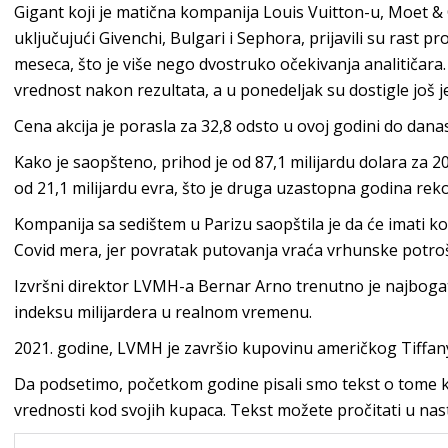
Gigant koji je matična kompanija Louis Vuitton-u, Moet &
uključujući Givenchi, Bulgari i Sephora, prijavili su rast 
meseca, što je više nego dvostruko očekivanja analitičara
vrednost nakon rezultata, a u ponedeljak su dostigle još
Cena akcija je porasla za 32,8 odsto u ovoj godini do danas
Kako je saopšteno, prihod je od 87,1 milijardu dolara za 2
od 21,1 milijardu evra, što je druga uzastopna godina reko
Kompanija sa sedištem u Parizu saopštila je da će imati k
Covid mera, jer povratak putovanja vraća vrhunske potro
Izvršni direktor LVMH-a Bernar Arno trenutno je najbog
indeksu milijardera u realnom vremenu.
2021. godine, LVMH je završio kupovinu američkog Tiffany 
Da podsetimo, početkom godine pisali smo tekst o tome ka
vrednosti kod svojih kupaca. Tekst možete pročitati u nas