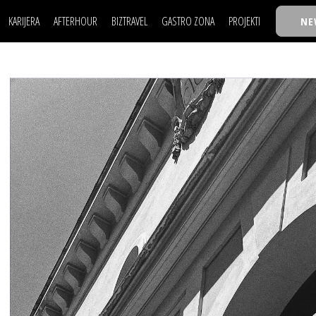
KARIJERA
AFTERHOUR
BIZTRAVEL
GASTRO ZONA
PROJEKTI
NE
POSAO
FILM I SCENA
NAJKOLEGA
LJUDI (HR)
KNJIGE
TASTY TALKS
POSAO
FILM I SCENA
NAJKOLEGA
JE
MOJ UGAO
AUTO SVET
30 ISPOD 30
LJUDI (HR)
KNJIGE
TASTY TALKS
USAVRŠAVANJE
STIL
BACK TO OFFIC
JE
MOJ UGAO
AUTO SVET
30 ISPOD 30
KNOW-HOW
WELLBEING
BIZBENDOVI
USAVRŠAVANJE
STIL
BACK TO OFFIC
BIZKOLEGIJUM
KNOW-HOW
WELLBEING
BIZBENDOVI
BMW BIZNIS LIG
BIZKOLEGIJUM
BIZLIFE WEEK
BMW BIZNIS LIG
IZJAVA GODINE
BIZLIFE WEEK
IZJAVA GODINE