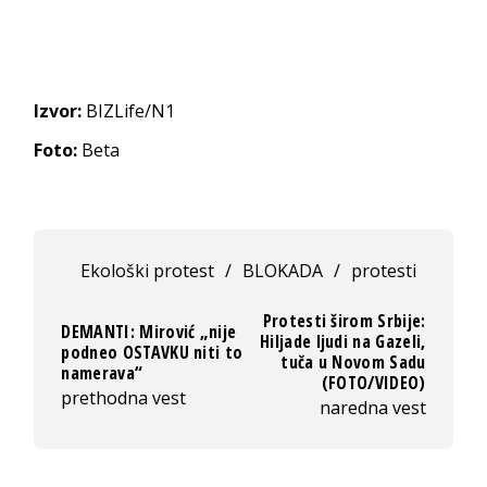
Izvor:
BIZLife/N1
Foto:
Beta
Ekološki protest
/
BLOKADA
/
protesti
Protesti širom Srbije:
DEMANTI: Mirović „nije
Hiljade ljudi na Gazeli,
podneo OSTAVKU niti to
tuča u Novom Sadu
namerava“
(FOTO/VIDEO)
prethodna vest
naredna vest