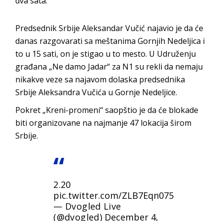
dva sata.
Predsednik Srbije Aleksandar Vučić najavio je da će
danas razgovarati sa meštanima Gornjih Nedeljica i
to u 15 sati, on je stigao u to mesto. U Udruženju
građana „Ne damo Jadar“ za N1 su rekli da nemaju
nikakve veze sa najavom dolaska predsednika
Srbije Aleksandra Vučića u Gornje Nedeljice.
Pokret „Kreni-promeni“ saopštio je da će blokade
biti organizovane na najmanje 47 lokacija širom
Srbije.
2.20
pic.twitter.com/ZLB7Eqn075
— Dvogled Live
(@dvogled)
December 4,