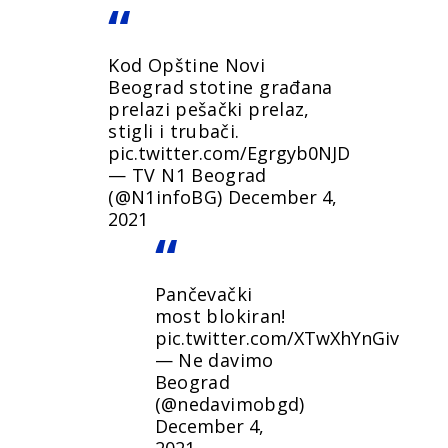
Kod Opštine Novi
Beograd stotine građana
prelazi pešački prelaz,
stigli i trubači.
pic.twitter.com/Egrgyb0NJD
— TV N1 Beograd
(@N1infoBG)
December 4,
2021
Pančevački
most blokiran!
pic.twitter.com/XTwXhYnGiv
— Ne davimo
Beograd
(@nedavimobgd)
December 4,