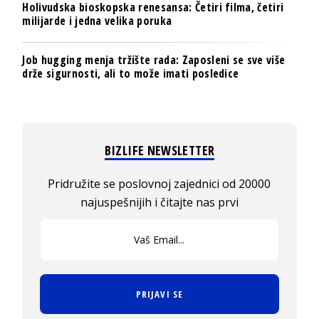
Holivudska bioskopska renesansa: Četiri filma, četiri
milijarde i jedna velika poruka
Job hugging menja tržište rada: Zaposleni se sve više
drže sigurnosti, ali to može imati posledice
BIZLIFE NEWSLETTER
Pridružite se poslovnoj zajednici od 20000
najuspešnijih i čitajte nas prvi
PRIJAVI SE