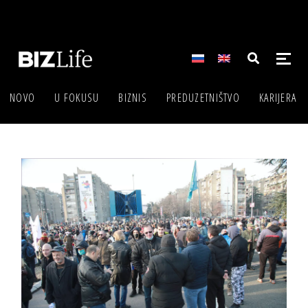
NOVO
U FOKUSU
BIZNIS
PREDUZETNIŠTVO
KARIJERA