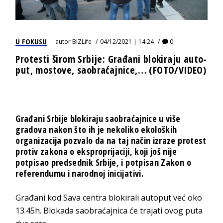
U FOKUSU
autor
BIZLife
04/12/2021 | 14:24
0
Protesti širom Srbije: Građani blokiraju auto-
put, mostove, saobraćajnice,… (FOTO/VIDEO)
Građani Srbije blokiraju saobraćajnice u više
gradova nakon što ih je nekoliko ekoloških
organizacija pozvalo da na taj način izraze protest
protiv zakona o eksproprijaciji, koji još nije
potpisao predsednik Srbije, i potpisan Zakon o
referendumu i narodnoj inicijativi.
Građani kod Sava centra blokirali autoput već oko
13.45h. Blokada saobraćajnica će trajati ovog puta