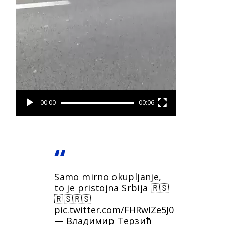
00:00
00:06
Samo mirno okupljanje,
to je pristojna Srbija 🇷🇸
🇷🇸🇷🇸
pic.twitter.com/FHRwIZe5J0
— Владимир Терзић