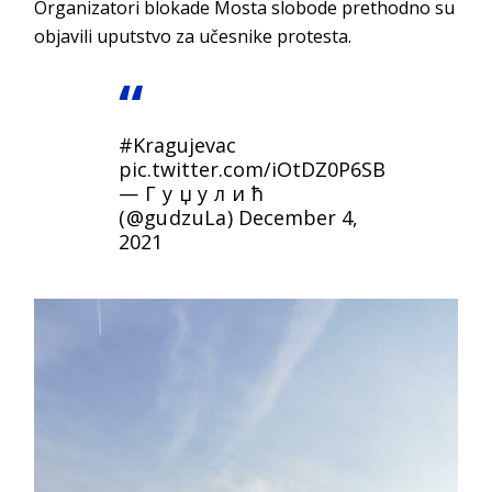
Organizatori blokade Mosta slobode prethodno su
objavili uputstvo za učesnike protesta.
#Kragujevac
pic.twitter.com/iOtDZ0P6SB
— Г у џ у л и ћ
(@gudzuLa)
December 4,
2021