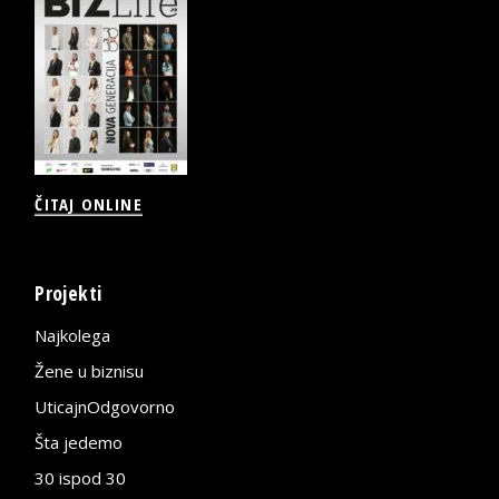
ČITAJ ONLINE
Projekti
Najkolega
Žene u biznisu
UticajnOdgovorno
Šta jedemo
30 ispod 30