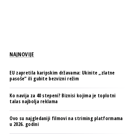
NAJNOVIJE
EU zapretila karipskim državama: Ukinite „zlatne
pasoše“ ili gubite bezvizni režim
Ko navija za 40 stepeni? Biznisi kojima je toplotni
talas najbolja reklama
Ovo su najgledaniji filmovi na striming platformama
u 2026. godini