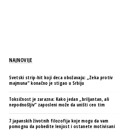
NAJNOVIJE
Svetski strip-hit koji deca obožavaju: „Zeka protiv
majmuna“ konačno je stigao u Srbiju
Toksičnost je zarazna: Kako jedan „briljantan, ali
nepodnošljiv“ zaposleni može da uništi ceo tim
7 japanskih životnih filozofija koje mogu da vam
pomognu da pobedite lenjost i ostanete motivisani