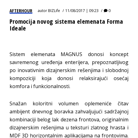
AFTERHOUR
autor
BIZLife
11/08/2017 | 09:23
0
Promocija novog sistema elemenata Forma
Ideale
Sistem elemenata MAGNUS donosi koncept
savremenog uređenja enterijera, prepoznatljivog
po inovativnim dizajnerskim rešenjima i slobodnoj
kompoziciji koja donosi relaksirajući osećaj
komfora i funkcionalnosti.
Snažan koloritni volumen oplemeniće čitav
ambijent dnevnog boravka zahvaljujući sadržajnoj
kombinaciji belog lak dezena frontova, originalnim
dizajnerskim rešenjima u teksturi zlatnog hrasta i
MDF 3D horizontalnim aplikacijama na frontovima.