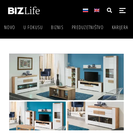
NOVO
U FOKUSU
BIZNIS
PREDUZETNIŠTVO
KARIJERA