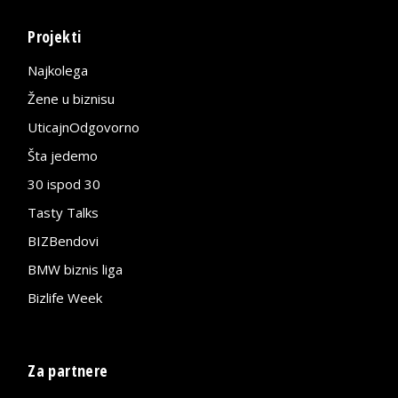
Projekti
Najkolega
Žene u biznisu
UticajnOdgovorno
Šta jedemo
30 ispod 30
Tasty Talks
BIZBendovi
BMW biznis liga
Bizlife Week
Za partnere