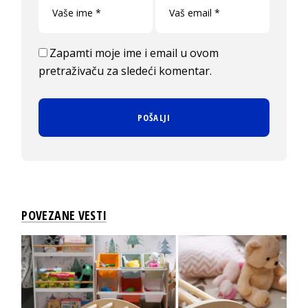
Zapamti moje ime i email u ovom
pretraživaču za sledeći komentar.
POVEZANE VESTI