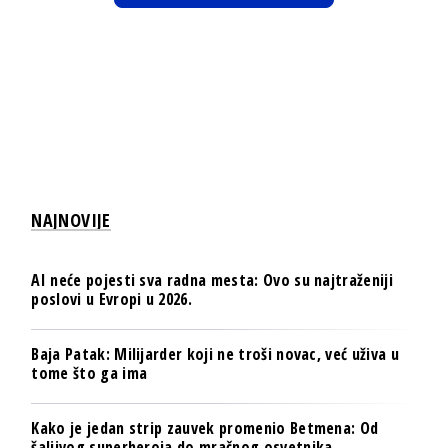
NAJNOVIJE
AI neće pojesti sva radna mesta: Ovo su najtraženiji
poslovi u Evropi u 2026.
Baja Patak: Milijarder koji ne troši novac, već uživa u
tome što ga ima
Kako je jedan strip zauvek promenio Betmena: Od
šaljivog superheroja do mračnog osvetnika