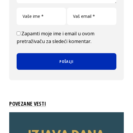
Zapamti moje ime i email u ovom
pretraživaču za sledeći komentar.
POVEZANE VESTI