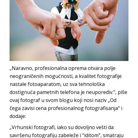
„Naravno, profesionalna oprema otvara polje
neograničenih mogućnosti, a kvalitet fotografije
nastale fotoaparatom, uz sva tehnološka
dostignuća pametnih telefona je neuporediv.“, piše
ovaj fotograf u svom blogu koji nosi naziv „Od
čega zavisi cena profesionalnog fotografisanja“ i
dodaje:
„Vrhunski fotografi, iako su dovoljno vešti da
savršenu fotografiju zabeleže i “iditom”, smatraju