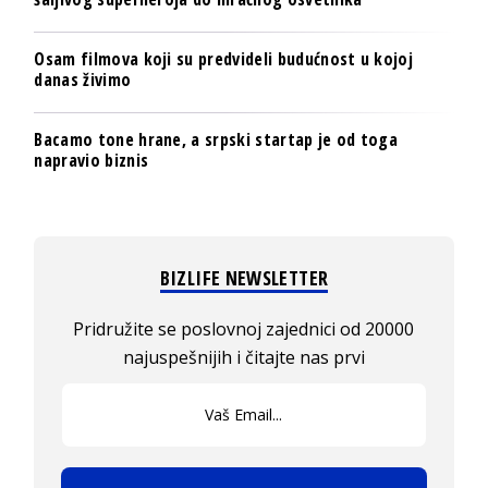
Osam filmova koji su predvideli budućnost u kojoj
danas živimo
Bacamo tone hrane, a srpski startap je od toga
napravio biznis
BIZLIFE NEWSLETTER
Pridružite se poslovnoj zajednici od 20000
najuspešnijih i čitajte nas prvi