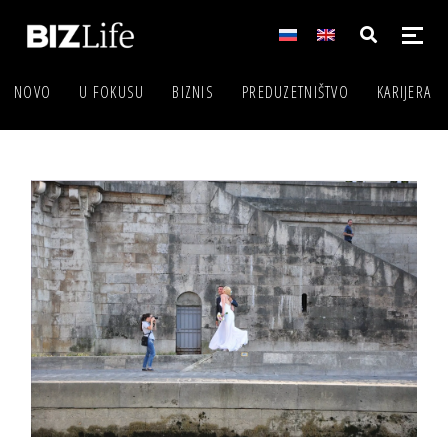
NOVO
U FOKUSU
BIZNIS
PREDUZETNIŠTVO
KARIJERA