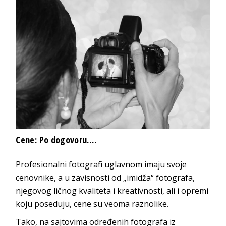
Cene: Po dogovoru….
Profesionalni fotografi uglavnom imaju svoje
cenovnike, a u zavisnosti od „imidža“ fotografa,
njegovog ličnog kvaliteta i kreativnosti, ali i opremi
koju poseduju, cene su veoma raznolike.
Tako, na sajtovima određenih fotografa iz