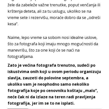
žele da zabeleže važne trenutke, poput venčanja ili
krštenja deteta, ali za tu uslugu, ukoliko se na
vreme sete i rezervišu, moraće dobro da se „odreši
kesa“.
Naime, lepo vreme sa sobom nosi idealne uslove,
što za fotografa koji imaju mnogo mogućnosti da
manevrišu, što za one koji će se naći na
fotografijama.
Zato je većina fotografa trenutno, sudeći po
iskustvima onih koji u ovom periodu organizuju
slavlja, zauzeti do polovine septembra, a
ukoliko vam je neophodno samo nekoliko
fotografija koje po cenovniku koštaju „malo“,
neće čak ni da izlaze na teren radi pravljenja
fotografija, jer im se to ne isplati.