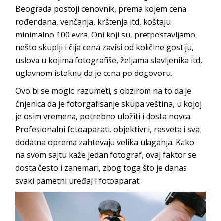
Beograda postoji cenovnik, prema kojem cena
rođendana, venčanja, krštenja itd, koštaju
minimalno 100 evra. Oni koji su, pretpostavljamo,
nešto skuplji i čija cena zavisi od količine gostiju,
uslova u kojima fotografiše, željama slavljenika itd,
uglavnom istaknu da je cena po dogovoru.
Ovo bi se moglo razumeti, s obzirom na to da je
čnjenica da je fotorgafisanje skupa veština, u kojoj
je osim vremena, potrebno uložiti i dosta novca.
Profesionalni fotoaparati, objektivni, rasveta i sva
dodatna oprema zahtevaju velika ulaganja. Kako
na svom sajtu kaže jedan fotograf, ovaj faktor se
dosta često i zanemari, zbog toga što je danas
svaki pametni uređaj i fotoaparat.