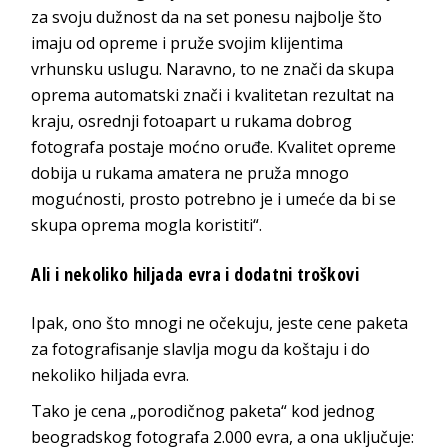
za svoju dužnost da na set ponesu najbolje što
imaju od opreme i pruže svojim klijentima
vrhunsku uslugu. Naravno, to ne znači da skupa
oprema automatski znači i kvalitetan rezultat na
kraju, osrednji fotoapart u rukama dobrog
fotografa postaje moćno oruđe. Kvalitet opreme
dobija u rukama amatera ne pruža mnogo
mogućnosti, prosto potrebno je i umeće da bi se
skupa oprema mogla koristiti“.
Ali i nekoliko hiljada evra i dodatni troškovi
Ipak, ono što mnogi ne očekuju, jeste cene paketa
za fotografisanje slavlja mogu da koštaju i do
nekoliko hiljada evra.
Tako je cena „porodičnog paketa“ kod jednog
beogradskog fotografa 2.000 evra, a ona uključuje: