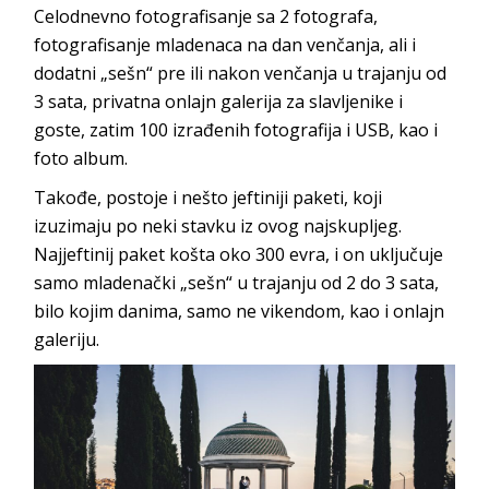
Celodnevno fotografisanje sa 2 fotografa,
fotografisanje mladenaca na dan venčanja, ali i
dodatni „sešn“ pre ili nakon venčanja u trajanju od
3 sata, privatna onlajn galerija za slavljenike i
goste, zatim 100 izrađenih fotografija i USB, kao i
foto album.
Takođe, postoje i nešto jeftiniji paketi, koji
izuzimaju po neki stavku iz ovog najskupljeg.
Najjeftinij paket košta oko 300 evra, i on uključuje
samo mladenački „sešn“ u trajanju od 2 do 3 sata,
bilo kojim danima, samo ne vikendom, kao i onlajn
galeriju.