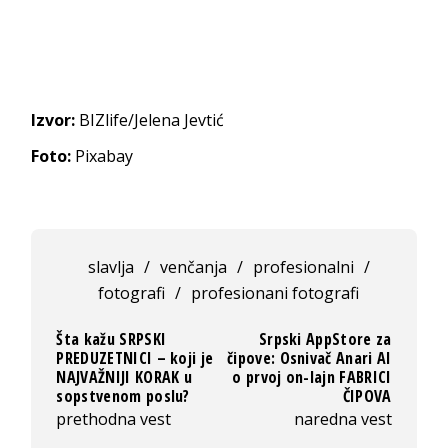
Izvor:
BIZlife/Jelena Jevtić
Foto:
Pixabay
slavlja
/
venčanja
/
profesionalni
/
fotografi
/
profesionani fotografi
Šta kažu SRPSKI
Srpski AppStore za
PREDUZETNICI – koji je
čipove: Osnivač Anari AI
NAJVAŽNIJI KORAK u
o prvoj on-lajn FABRICI
sopstvenom poslu?
ČIPOVA
prethodna vest
naredna vest