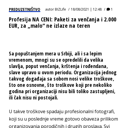
PREDUZETNIŠTVO
autor
BIZLife
18/08/2021 | 12:48
1
Profesija NA CENI: Paketi za venčanja i 2.000
EUR, za „malo“ ne izlaze na teren
Sa popuštanjem mera u Srbiji, ali i sa lepim
vremenom, mnogi su se opredelili da velika
slavlja, poput venčanja, krštenja i rođendana,
slave upravo u ovom periodu. Organizacija jednog
takvog događaja sa sobom nosi velike troškove,
što one osnovne, što troškove koji pre nekoliko
godina pri organizaciji nisu bili toliko zastupljeni,
ili čak nisu ni postojali.
U takve troškove spadaju profesionalni fotografi,
koji su u poslednje vreme gotovo obaveza prilikom
organizovanja porodičnih i drugih proslava. Svi