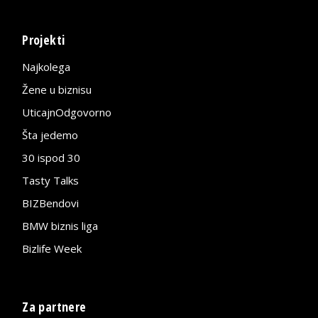
Projekti
Najkolega
Žene u biznisu
UticajnOdgovorno
Šta jedemo
30 ispod 30
Tasty Talks
BIZBendovi
BMW biznis liga
Bizlife Week
Za partnere