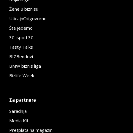
Žene u biznisu
UticajnOdgovorno
Šta jedemo
30 ispod 30
Tasty Talks
BIZBendovi
BMW biznis liga
Bizlife Week
Za partnere
Saradnja
Media Kit
Pretplata na magazin