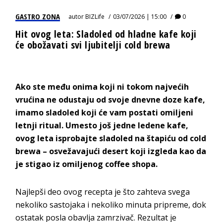
GASTRO ZONA
autor
BIZLife
03/07/2026 | 15:00
0
Hit ovog leta: Sladoled od hladne kafe koji
će obožavati svi ljubitelji cold brewa
Ako ste među onima koji ni tokom najvećih
vrućina ne odustaju od svoje dnevne doze kafe,
imamo sladoled koji će vam postati omiljeni
letnji ritual. Umesto još jedne ledene kafe,
ovog leta isprobajte sladoled na štapiću od cold
brewa – osvežavajući desert koji izgleda kao da
je stigao iz omiljenog coffee shopa.
Najlepši deo ovog recepta je što zahteva svega
nekoliko sastojaka i nekoliko minuta pripreme, dok
ostatak posla obavlja zamrzivač. Rezultat je