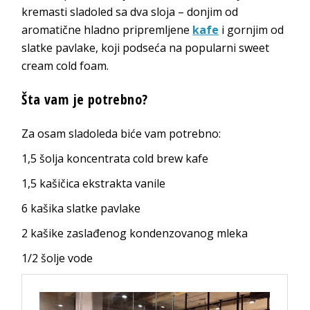
kremasti sladoled sa dva sloja – donjim od
aromatične hladno pripremljene
kafe
i gornjim od
slatke pavlake, koji podseća na popularni sweet
cream cold foam.
Šta vam je potrebno?
Za osam sladoleda biće vam potrebno:
1,5 šolja koncentrata cold brew kafe
1,5 kašičica ekstrakta vanile
6 kašika slatke pavlake
2 kašike zaslađenog kondenzovanog mleka
1/2 šolje vode