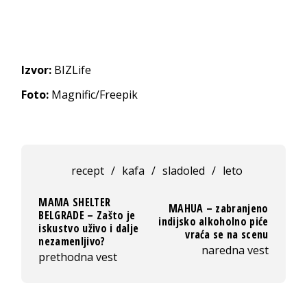
Izvor:
BIZLife
Foto:
Magnific/Freepik
recept
/
kafa
/
sladoled
/
leto
MAMA SHELTER
MAHUA – zabranjeno
BELGRADE – Zašto je
indijsko alkoholno piće
iskustvo uživo i dalje
vraća se na scenu
nezamenljivo?
naredna vest
prethodna vest