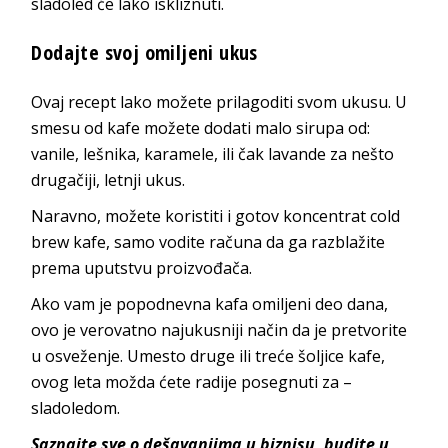
sladoled će lako iskliznuti.
Dodajte svoj omiljeni ukus
Ovaj recept lako možete prilagoditi svom ukusu. U
smesu od kafe možete dodati malo sirupa od:
vanile, lešnika, karamele, ili čak lavande za nešto
drugačiji, letnji ukus.
Naravno, možete koristiti i gotov koncentrat cold
brew kafe, samo vodite računa da ga razblažite
prema uputstvu proizvođača.
Ako vam je popodnevna kafa omiljeni deo dana,
ovo je verovatno najukusniji način da je pretvorite
u osveženje. Umesto druge ili treće šoljice kafe,
ovog leta možda ćete radije posegnuti za –
sladoledom.
Saznajte sve o dešavanjima u biznisu, budite u