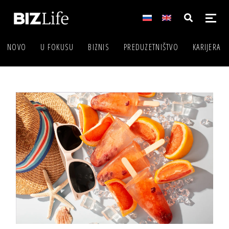
NOVO
U FOKUSU
BIZNIS
PREDUZETNIŠTVO
KARIJERA